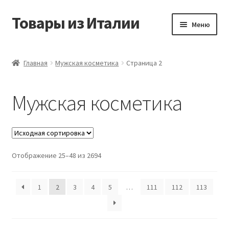
Товары из Италии
Перейти
Перейти
Меню
к
к
навигации
содержимому
Главная
Главная
Мужская косметика
Страница 2
Виды доставки
Мужская косметика
Контакты
Корзина
Отображение 25–48 из 2694
Магазин
Мой аккаунт
1
2
3
4
5
…
111
112
113
Оставить отзыв