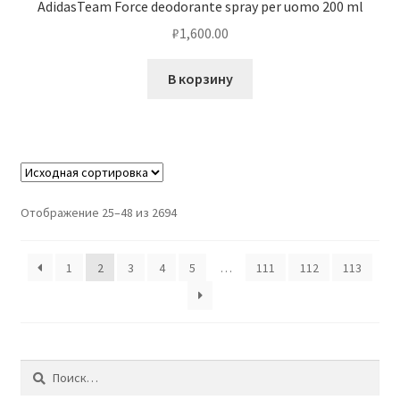
AdidasTeam Force deodorante spray per uomo 200 ml
₽
1,600.00
В корзину
Отображение 25–48 из 2694
1
2
3
4
5
…
111
112
113
Найти: