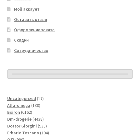
Мой аккаунт
Оставить отзыв
Оформление заказа
Скидки
Сотрудничество
17
Uncategorized
17
138
товаров
Alfa-omega
138
6162
товаров
Boiron
6162
товара
4438
Dm-drogerie
4438
товаров
933
Dottor Giorgini
933
товара
104
Erbario Toscano
104
990
товара
OTI
990