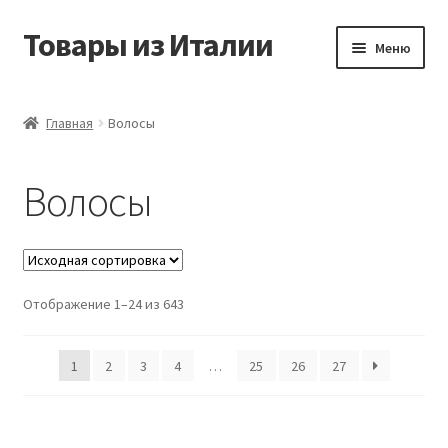
Товары из Италии
Перейти
Перейти
Меню
к
к
навигации
содержимому
Главная
Главная
Волосы
Виды доставки
Волосы
Контакты
Корзина
Отображение 1–24 из 643
Магазин
Мой аккаунт
1
2
3
4
…
25
26
27
Оставить отзыв