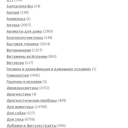
товаров
24
Santarome Bio
24
190
товара
Англия
190
товаров
1
Анимонда
1
товар
3057
Аптека
3057
товаров
2963
Ароматы для дома
2963
244
товара
Благополучие пары
244
2614
товара
Бытовая техника
2614
1357
товаров
Ветеринария
1357
товаров
863
Витамины из Испании
863
127
товара
Виторган
127
товаров
1
Гигиена и дезинфекция в домашних условиях
1
3941
товар
Гомеопатия
3941
товар
2
Грызуны и кролики
2
товара
1552
Дермокосметика
1552
4
товара
Диагностика
4
товара
409
Диагностические приборы
409
14760
товаров
Для животных
14760
527
товаров
Для собак
527
товаров
6756
Для тела
6756
товаров
365
Добавки и фитоэкстракты
365