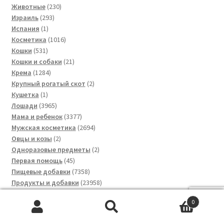
230
товаров
Животные
230
293
товаров
Израиль
293
1
товара
Испания
1
товар
1016
Косметика
1016
531
товаров
Кошки
531
товар
21
Кошки и собаки
21
1284
товар
Крема
1284
товара
2
Крупный рогатый скот
2
1
товара
Кушетка
1
товар
3965
Лошади
3965
товаров
3377
Мама и ребенок
3377
товаров
2694
Мужская косметика
2694
2
товара
Овцы и козы
2
товара
2
Одноразовые предметы
2
45
товара
Первая помощь
45
товаров
7358
Пищевые добавки
7358
товаров
23958
Продукты и добавки
23958
5261
товаров
Продукты питания
5261
0
3
товар
Птица
3
Искать:
Поиск
товара
3
Пушистые животные
3