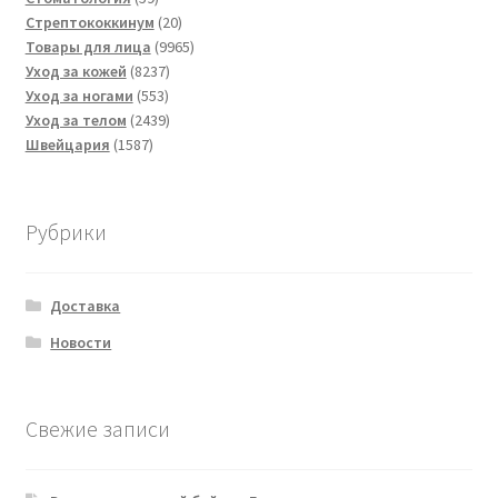
товаров
20
Стрептококкинум
20
товаров
9965
Товары для лица
9965
8237
товаров
Уход за кожей
8237
553
товаров
Уход за ногами
553
товара
2439
Уход за телом
2439
1587
товаров
Швейцария
1587
товаров
Рубрики
Доставка
Новости
Свежие записи