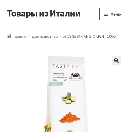
Товары из Италии
Перейти
Перейти
Меню
к
к
навигации
содержимому
Главная
Главная
Для животных
08 VEGETARIAN BIO LIGHT 100G
Виды доставки
Контакты
Корзина
Магазин
Мой аккаунт
Оставить отзыв