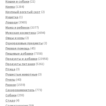
товар
21
Кошки и собаки
21
1284
товар
Крема
1284
товара
2
Крупный рогатый скот
2
1
товара
Кушетка
1
товар
3965
Лошади
3965
товаров
3377
Мама и ребенок
3377
товаров
2694
Мужская косметика
2694
2
товара
Овцы и козы
2
товара
2
Одноразовые предметы
2
45
товара
Первая помощь
45
товаров
7358
Пищевые добавки
7358
товаров
23958
Продукты и добавки
23958
5261
товаров
Продукты питания
5261
3
товар
Птица
3
товара
3
Пушистые животные
3
40
товара
Пчелы
40
товаров
1559
Разное
1559
товаров
773
Сахарозаменитель
773
293
товара
Собаки
293
4
товара
Стадо
4
товара
59
Стоматология
59