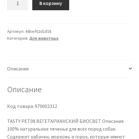
В корзину
товара
08
VEGETARIAN
BIO
Артикул:
44bef62d1858
Категория:
Для животных
LIGHT
100G
Описание
Описание
Код товара: 979002312
TASTY PET08 ВЕГЕТАРИАНСКИЙ БИОСВЕТ Описание
100% натуральное печенье для всех пород собак.
Содержит кабачки, морковь и горох, которые имеют