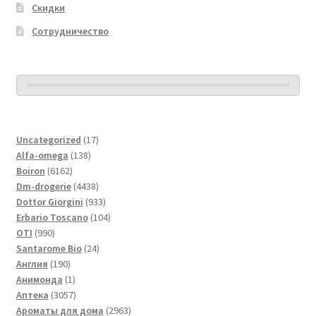
Скидки
Сотрудничество
17
Uncategorized
17
138
товаров
Alfa-omega
138
6162
товаров
Boiron
6162
товара
4438
Dm-drogerie
4438
товаров
933
Dottor Giorgini
933
товара
104
Erbario Toscano
104
990
товара
OTI
990
товаров
24
Santarome Bio
24
190
товара
Англия
190
товаров
1
Анимонда
1
товар
3057
Аптека
3057
товаров
2963
Ароматы для дома
2963