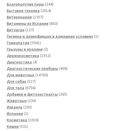
244
товара
Благополучие пары
244
2614
товара
Бытовая техника
2614
1357
товаров
Ветеринария
1357
товаров
863
Витамины из Испании
863
127
товара
Виторган
127
товаров
1
Гигиена и дезинфекция в домашних условиях
1
3941
товар
Гомеопатия
3941
товар
2
Грызуны и кролики
2
товара
1552
Дермокосметика
1552
4
товара
Диагностика
4
товара
409
Диагностические приборы
409
14760
товаров
Для животных
14760
527
товаров
Для собак
527
товаров
6756
Для тела
6756
товаров
365
Добавки и фитоэкстракты
365
230
товаров
Животные
230
293
товаров
Израиль
293
1
товара
Испания
1
товар
1016
Косметика
1016
531
товаров
Кошки
531