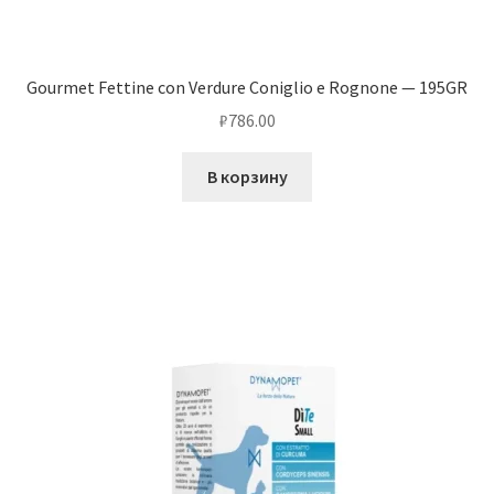
Gourmet Fettine con Verdure Coniglio e Rognone — 195GR
₽
786.00
В корзину