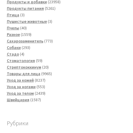
товаров
23958
Продукты и добавки
23958
5261
товаров
Продукты питания
5261
3
товар
Птица
3
товара
3
Пушистые животные
3
40
товара
Пчелы
40
товаров
1559
Разное
1559
товаров
773
Сахарозаменитель
773
293
товара
Собаки
293
4
товара
Стадо
4
товара
59
Стоматология
59
товаров
20
Стрептококкинум
20
товаров
9965
Товары для лица
9965
8237
товаров
Уход за кожей
8237
553
товаров
Уход за ногами
553
товара
2439
Уход за телом
2439
1587
товаров
Швейцария
1587
товаров
Рубрики