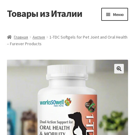
Товары из Италии
Перейти
Перейти
Меню
к
к
навигации
содержимому
Главная
Главная
Англия
1-TDC Softgels for Pet Joint and Oral Health
– Furever Products
Виды доставки
Контакты
Корзина
Магазин
Мой аккаунт
Оставить отзыв