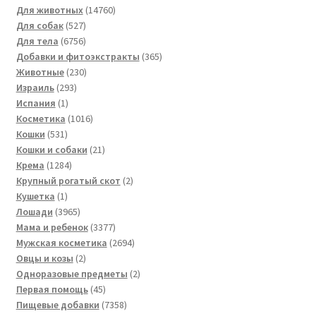
14760
товаров
Для животных
14760
527
товаров
Для собак
527
товаров
6756
Для тела
6756
товаров
365
Добавки и фитоэкстракты
365
230
товаров
Животные
230
293
товаров
Израиль
293
1
товара
Испания
1
товар
1016
Косметика
1016
531
товаров
Кошки
531
товар
21
Кошки и собаки
21
1284
товар
Крема
1284
товара
2
Крупный рогатый скот
2
1
товара
Кушетка
1
товар
3965
Лошади
3965
товаров
3377
Мама и ребенок
3377
товаров
2694
Мужская косметика
2694
2
товара
Овцы и козы
2
товара
2
Одноразовые предметы
2
45
товара
Первая помощь
45
товаров
7358
Пищевые добавки
7358