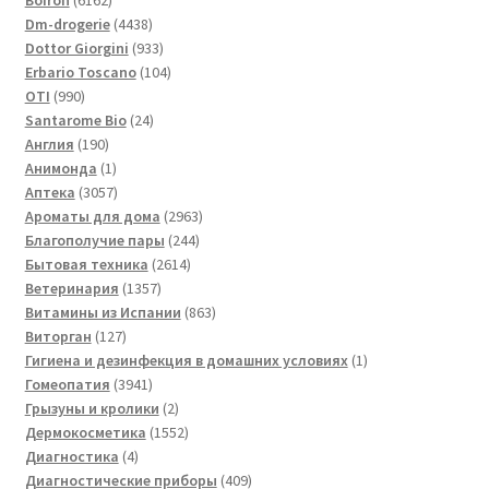
Boiron
6162
товара
4438
Dm-drogerie
4438
товаров
933
Dottor Giorgini
933
товара
104
Erbario Toscano
104
990
товара
OTI
990
товаров
24
Santarome Bio
24
190
товара
Англия
190
товаров
1
Анимонда
1
товар
3057
Аптека
3057
товаров
2963
Ароматы для дома
2963
244
товара
Благополучие пары
244
2614
товара
Бытовая техника
2614
1357
товаров
Ветеринария
1357
товаров
863
Витамины из Испании
863
127
товара
Виторган
127
товаров
1
Гигиена и дезинфекция в домашних условиях
1
3941
товар
Гомеопатия
3941
товар
2
Грызуны и кролики
2
товара
1552
Дермокосметика
1552
4
товара
Диагностика
4
товара
409
Диагностические приборы
409