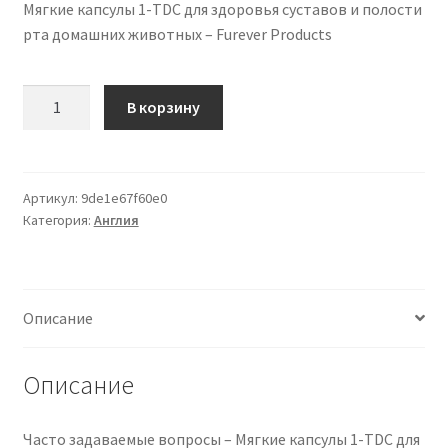
Мягкие капсулы 1-TDC для здоровья суставов и полости
рта домашних животных – Furever Products
Количество
В корзину
товара
1-
TDC
Softgels
Артикул:
9de1e67f60e0
Категория:
Англия
for
Pet
Joint
and
Описание
Oral
Health
–
Описание
Furever
Products
Часто задаваемые вопросы – Мягкие капсулы 1-TDC для