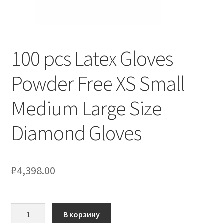
Оформление заказа
Скидки
100 pcs Latex Gloves
Сотрудничество
Powder Free XS Small
Medium Large Size
Diamond Gloves
₽
4,398.00
Количество
В корзину
товара