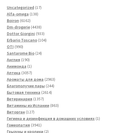
17
Uncategorized
17
138
товаров
Alfa-omega
138
6162
товаров
Boiron
6162
товара
4438
Dm-drogerie
4438
товаров
933
Dottor Giorgini
933
товара
104
Erbario Toscano
104
990
товара
OTI
990
товаров
24
Santarome Bio
24
190
товара
Англия
190
товаров
1
Анимонда
1
товар
3057
Аптека
3057
товаров
2963
Ароматы для дома
2963
244
товара
Благополучие пары
244
2614
товара
Бытовая техника
2614
1357
товаров
Ветеринария
1357
товаров
863
Витамины из Испании
863
127
товара
Виторган
127
товаров
1
Гигиена и дезинфекция в домашних условиях
1
3941
товар
Гомеопатия
3941
товар
2
Грызуны и кролики
2