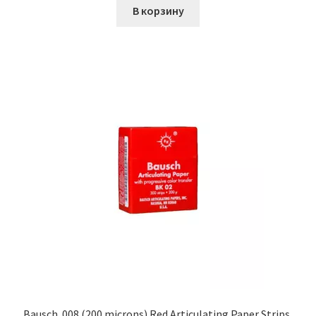
В корзину
Bausch .008 (200 microns) Red Articulating Paper Strips,