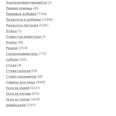
товара
2
Одноразовые предметы
2
45
товара
Первая помощь
45
товаров
7358
Пищевые добавки
7358
товаров
23958
Продукты и добавки
23958
5261
товаров
Продукты питания
5261
3
товар
Птица
3
товара
3
Пушистые животные
3
40
товара
Пчелы
40
товаров
1559
Разное
1559
товаров
773
Сахарозаменитель
773
293
товара
Собаки
293
4
товара
Стадо
4
товара
59
Стоматология
59
товаров
20
Стрептококкинум
20
товаров
9965
Товары для лица
9965
8237
товаров
Уход за кожей
8237
553
товаров
Уход за ногами
553
товара
2439
Уход за телом
2439
1587
товаров
Швейцария
1587
товаров