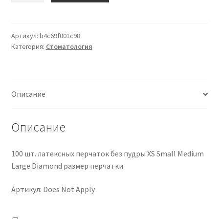
100
pcs
Latex
Артикул:
b4c69f001c98
Категория:
Стоматология
Gloves
Powder
Free
XS
Описание
Small
Medium
Large
Описание
Size
Diamond
100 шт. латексных перчаток без пудры XS Small Medium
Gloves
Large Diamond размер перчатки
Артикул: Does Not Apply