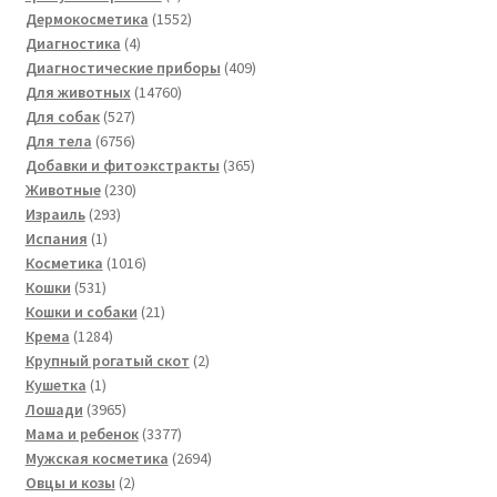
товара
1552
Дермокосметика
1552
4
товара
Диагностика
4
товара
409
Диагностические приборы
409
14760
товаров
Для животных
14760
527
товаров
Для собак
527
товаров
6756
Для тела
6756
товаров
365
Добавки и фитоэкстракты
365
230
товаров
Животные
230
293
товаров
Израиль
293
1
товара
Испания
1
товар
1016
Косметика
1016
531
товаров
Кошки
531
товар
21
Кошки и собаки
21
1284
товар
Крема
1284
товара
2
Крупный рогатый скот
2
1
товара
Кушетка
1
товар
3965
Лошади
3965
товаров
3377
Мама и ребенок
3377
товаров
2694
Мужская косметика
2694
2
товара
Овцы и козы
2