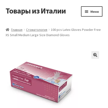
Товары из Италии
Перейти
Перейти
Меню
к
к
навигации
содержимому
Главная
Главная
Стоматология
100 pcs Latex Gloves Powder Free
XS Small Medium Large Size Diamond Gloves
Виды доставки
Контакты
Корзина
Магазин
Мой аккаунт
Оставить отзыв