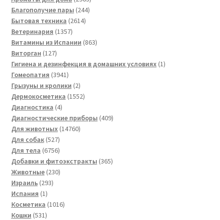
244
товара
Благополучие пары
244
2614
товара
Бытовая техника
2614
1357
товаров
Ветеринария
1357
товаров
863
Витамины из Испании
863
127
товара
Виторган
127
товаров
1
Гигиена и дезинфекция в домашних условиях
1
3941
товар
Гомеопатия
3941
товар
2
Грызуны и кролики
2
товара
1552
Дермокосметика
1552
4
товара
Диагностика
4
товара
409
Диагностические приборы
409
14760
товаров
Для животных
14760
527
товаров
Для собак
527
товаров
6756
Для тела
6756
товаров
365
Добавки и фитоэкстракты
365
230
товаров
Животные
230
293
товаров
Израиль
293
1
товара
Испания
1
товар
1016
Косметика
1016
531
товаров
Кошки
531