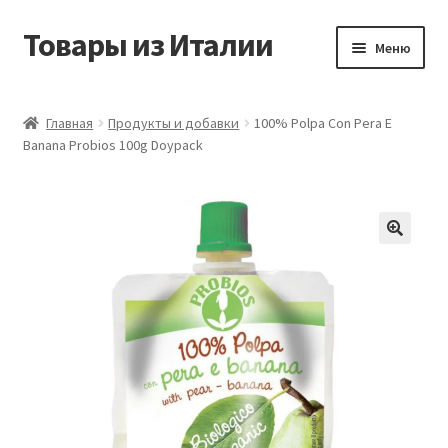
Товары из Италии
Перейти
Перейти
Меню
к
к
навигации
содержимому
Главная
Главная
Продукты и добавки
100% Polpa Con Pera E
Banana Probios 100g Doypack
Виды доставки
Контакты
Корзина
Магазин
Мой аккаунт
Оставить отзыв