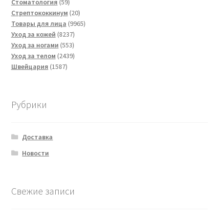
товара
59
Стоматология
59
товаров
20
Стрептококкинум
20
товаров
9965
Товары для лица
9965
8237
товаров
Уход за кожей
8237
553
товаров
Уход за ногами
553
товара
2439
Уход за телом
2439
1587
товаров
Швейцария
1587
товаров
Рубрики
Доставка
Новости
Свежие записи