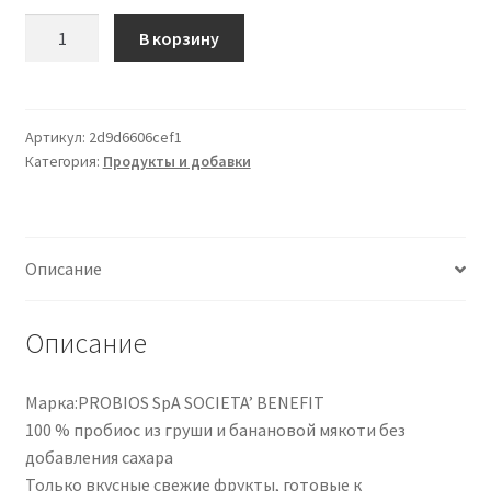
Количество
В корзину
товара
100%
Polpa
Con
Артикул:
2d9d6606cef1
Категория:
Продукты и добавки
Pera
E
Banana
Probios
Описание
100g
Doypack
Описание
Марка:PROBIOS SpA SOCIETA’ BENEFIT
100 % пробиос из груши и банановой мякоти без
добавления сахара
Только вкусные свежие фрукты, готовые к