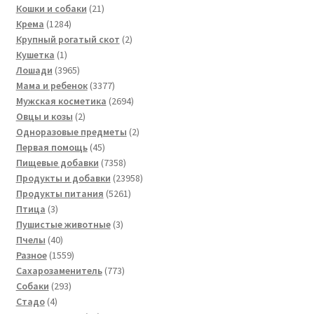
товар
21
Кошки и собаки
21
1284
товар
Крема
1284
товара
2
Крупный рогатый скот
2
1
товара
Кушетка
1
товар
3965
Лошади
3965
товаров
3377
Мама и ребенок
3377
товаров
2694
Мужская косметика
2694
2
товара
Овцы и козы
2
товара
2
Одноразовые предметы
2
45
товара
Первая помощь
45
товаров
7358
Пищевые добавки
7358
товаров
23958
Продукты и добавки
23958
5261
товаров
Продукты питания
5261
3
товар
Птица
3
товара
3
Пушистые животные
3
40
товара
Пчелы
40
товаров
1559
Разное
1559
товаров
773
Сахарозаменитель
773
293
товара
Собаки
293
4
товара
Стадо
4