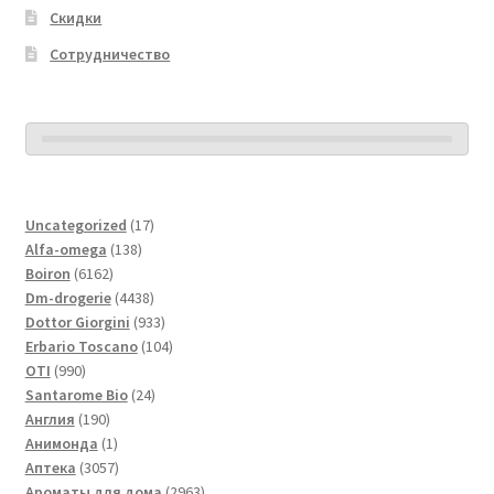
Скидки
Сотрудничество
17
Uncategorized
17
138
товаров
Alfa-omega
138
6162
товаров
Boiron
6162
товара
4438
Dm-drogerie
4438
товаров
933
Dottor Giorgini
933
товара
104
Erbario Toscano
104
990
товара
OTI
990
товаров
24
Santarome Bio
24
190
товара
Англия
190
товаров
1
Анимонда
1
товар
3057
Аптека
3057
товаров
2963
Ароматы для дома
2963