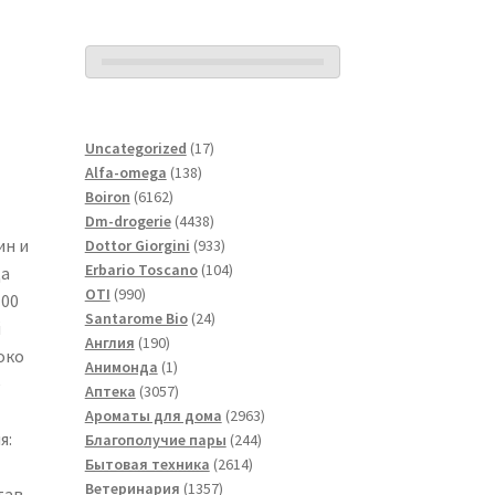
17
Uncategorized
17
138
товаров
Alfa-omega
138
6162
товаров
Boiron
6162
товара
4438
Dm-drogerie
4438
ин и
товаров
933
Dottor Giorgini
933
товара
104
Erbario Toscano
104
да
990
товара
OTI
990
100
товаров
24
Santarome Bio
24
й
190
товара
Англия
190
око
товаров
1
Анимонда
1
е
товар
3057
Аптека
3057
товаров
2963
Ароматы для дома
2963
я:
244
товара
Благополучие пары
244
2614
товара
Бытовая техника
2614
1357
товаров
Ветеринария
1357
тав