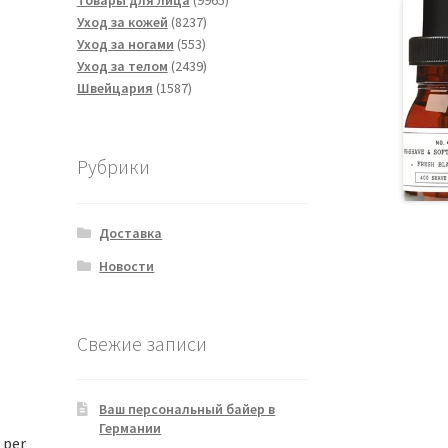
Товары для лица
9965
8237
товаров
Уход за кожей
8237
553
товаров
Уход за ногами
553
товара
2439
Уход за телом
2439
1587
товаров
Швейцария
1587
товаров
Рубрики
Доставка
Новости
Свежие записи
Ваш персональный байер в
Германии
 per