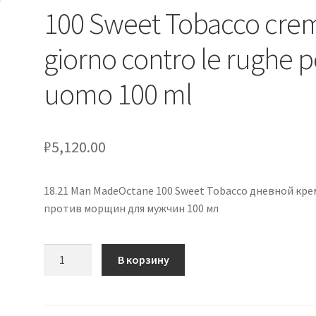
100 Sweet Tobacco cre
giorno contro le rughe p
uomo 100 ml
₽
5,120.00
18.21 Man MadeOctane 100 Sweet Tobacco дневной кре
против морщин для мужчин 100 мл
Количество
В корзину
товара
18.21
Man