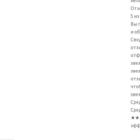
неп
Отз
5 из
Вы 
и о
Сво
отзы
отф
зве
зве
отзы
что
зве
Сре
Сред
★★★
эффе