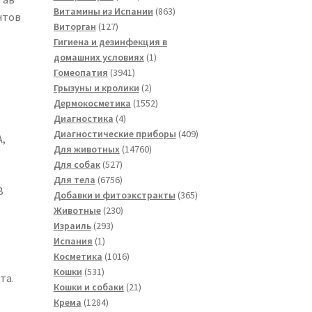
товаров
863
Витамины из Испании
863
нтов
127
товара
Виторган
127
товаров
Гигиена и дезинфекция в
1
домашних условиях
1
3941
товар
Гомеопатия
3941
товар
2
Грызуны и кролики
2
товара
1552
Дермокосметика
1552
4
товара
Диагностика
4
товара
409
Диагностические приборы
409
,
14760
товаров
Для животных
14760
527
товаров
Для собак
527
товаров
6756
Для тела
6756
В
товаров
365
Добавки и фитоэкстракты
365
230
товаров
Животные
230
293
товаров
Израиль
293
1
товара
Испания
1
товар
1016
Косметика
1016
531
товаров
Кошки
531
та.
товар
21
Кошки и собаки
21
1284
товар
Крема
1284