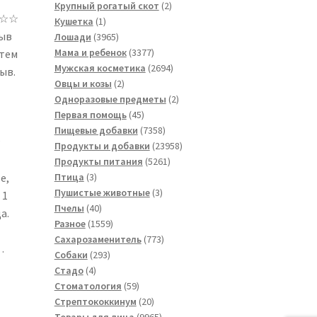
товара
2
Крупный рогатый скот
2
☆☆☆
1
товара
Кушетка
1
зыв
товар
3965
Лошади
3965
товаров
3377
Мама и ребенок
3377
 тем
товаров
2694
Мужская косметика
2694
ыв.
2
товара
Овцы и козы
2
товара
2
Одноразовые предметы
2
45
товара
Первая помощь
45
товаров
7358
Пищевые добавки
7358
★
товаров
23958
Продукты и добавки
23958
5261
товаров
Продукты питания
5261
3
товар
е,
Птица
3
товара
3
Пушистые животные
3
 1
40
товара
Пчелы
40
а.
товаров
1559
Разное
1559
товаров
773
Сахарозаменитель
773
…
293
товара
Собаки
293
4
товара
Стадо
4
товара
59
Стоматология
59
товаров
20
Стрептококкинум
20
товаров
9965