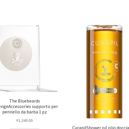
The Bluebeards
ngeAccessories supporto per
pennello da barba 1 pz
₽
1,340.00
CurapilShower oil olio doccia