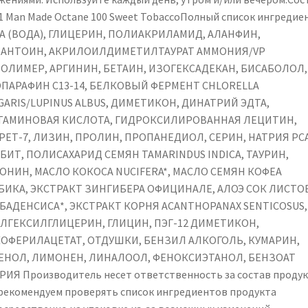
21 Man Made Octane 100 Sweet TobaccoПолный список ингредие
А (ВОДА), ГЛИЦЕРИН, ПОЛИАКРИЛАМИД, АЛАНФИН,
АНТОИН, АКРИЛОИЛДИМЕТИЛТАУРАТ АММОНИЯ/VP
ОЛИМЕР, АРГИНИН, БЕТАИН, ИЗОГЕКСАДЕКАН, БИСАБОЛОЛ,
ПАРАФИН C13-14, БЕЛКОВЫЙ ФЕРМЕНТ CHLORELLA
GARIS/LUPINUS ALBUS, ДИМЕТИКОН, ДИНАТРИЙ ЭДТА,
ТАМИНОВАЯ КИСЛОТА, ГИДРОКСИЛИРОВАННАЯ ЛЕЦИТИН,
РЕТ-7, ЛИЗИН, ПРОЛИН, ПРОПАНЕДИОЛ, СЕРИН, НАТРИЯ PCA
БИТ, ПОЛИСАХАРИД СЕМЯН TAMARINDUS INDICA, ТАУРИН,
ОНИН, МАСЛО КОКОСА NUCIFERA*, МАСЛО СЕМЯН КОФЕА
БИКА, ЭКСТРАКТ ЗИНГИБЕРА ОФИЦИНАЛЕ, АЛОЭ СОК ЛИСТО
БАДЕНСИСА*, ЭКСТРАКТ КОРНЯ ACANTHOPANAX SENTICOSUS,
ЛГЕКСИЛГЛИЦЕРИН, ГЛИЦИН, ПЭГ-12 ДИМЕТИКОН,
ОФЕРИЛАЦЕТАТ, ОТДУШКИ, БЕНЗИЛ АЛКОГОЛЬ, КУМАРИН,
ЕНОЛ, ЛИМОНЕН, ЛИНАЛООЛ, ФЕНОКСИЭТАНОЛ, БЕНЗОАТ
РИЯ Производитель несет ответственность за состав продук
рекомендуем проверять список ингредиентов продукта