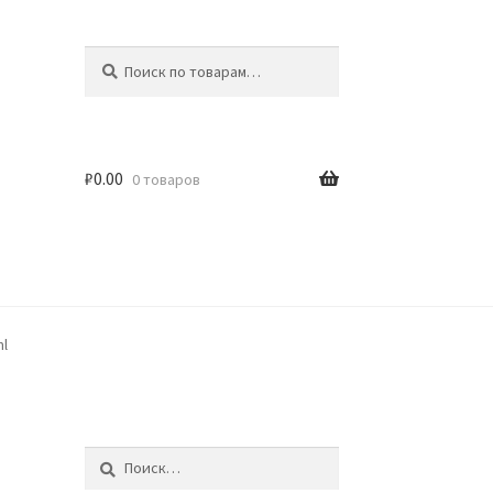
Искать:
Поиск
₽
0.00
0 товаров
идки
ml
Найти: