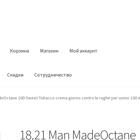
Корзина
Магазин
Мой аккаунт
Скидки
Сотрудничество
Магазин
Мой аккаунт
Оставить отзыв
Оформление заказа
Ск
deOctane 100 Sweet Tobacco crema giorno contro le rughe per uomo 100 
18.21 Man MadeOctane