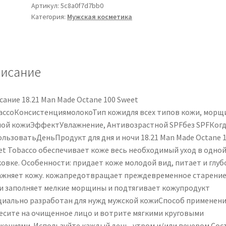
MadeOctane
Артикул:
5c8a0f7d7bb0
Категория:
Мужская косметика
100
Sweet
Tobacco
crema
giorno
исание
contro
le
ание 18.21 Man Made Octane 100 Sweet
rughe
accoКонсистенциямолокоТип кожидля всех типов кожи, морщ
per
лой кожиЭффектУвлажнение, Антивозрастной SPFбез SPFКог
uomo
ользоватьДеньПродукт для дня и ночи 18.21 Man Made Octane 
100
et Tobacco обеспечивает коже весь необходимый уход в одно
ml
ковке. Особенности: придает коже молодой вид, питает и глуб
ажняет кожу. кожапредотвращает преждевременное старени
и заполняет мелкие морщины и подтягивает кожупродукт
циально разработан для нужд мужской кожиСпособ применени
есите на очищенное лицо и вотрите мягкими круговыми
жениями. Используйте каждый день, утром и/или вечером.Сос