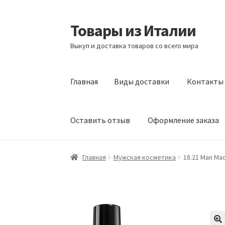
Товары из Италии
Перейти
Перейти
к
к
Выкуп и доставка товаров со всего мира
навигации
содержимому
Главная
Виды доставки
Контакты
Оставить отзыв
Оформление заказа
Главная
Виды доставки
Контакты
Корзина
Главная
Мужская косметика
18.21 Man Ma
Сотрудничество