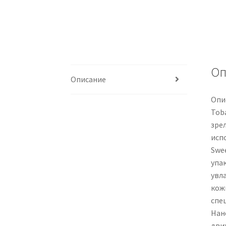
Оп
Описание
Опис
Tob
зре
исп
Swe
упа
увл
кож
спе
Нан
дви