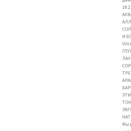
18.
АКВ
АЛЛ
СОП
ИЗО
VUL
ГЛУ
ЛАУ
СОР
ТРЕ
АРА
БАР
ЭТИ
ТОК
ЭВГ
НАТ
Мы 