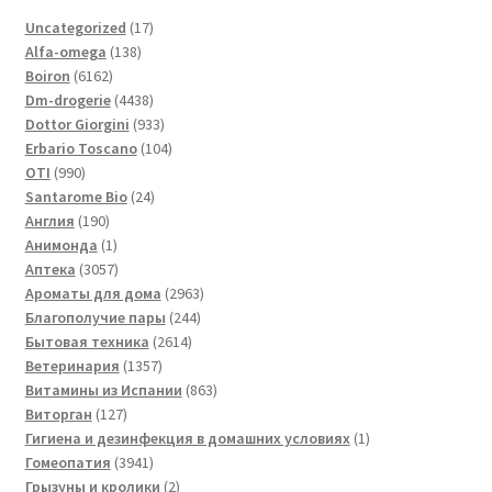
17
Uncategorized
17
138
товаров
Alfa-omega
138
6162
товаров
Boiron
6162
товара
4438
Dm-drogerie
4438
товаров
933
Dottor Giorgini
933
товара
104
Erbario Toscano
104
990
товара
OTI
990
товаров
24
Santarome Bio
24
190
товара
Англия
190
товаров
1
Анимонда
1
товар
3057
Аптека
3057
товаров
2963
Ароматы для дома
2963
244
товара
Благополучие пары
244
2614
товара
Бытовая техника
2614
1357
товаров
Ветеринария
1357
товаров
863
Витамины из Испании
863
127
товара
Виторган
127
товаров
1
Гигиена и дезинфекция в домашних условиях
1
3941
товар
Гомеопатия
3941
товар
2
Грызуны и кролики
2