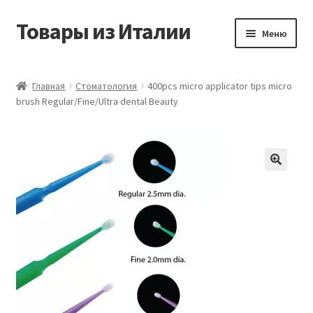
Товары из Италии
Перейти
Перейти
Меню
к
к
навигации
содержимому
Главная
Главная
Стоматология
400pcs micro applicator tips micro
brush Regular/Fine/Ultra dental Beauty
Виды доставки
Контакты
Корзина
Магазин
Мой аккаунт
Оставить отзыв