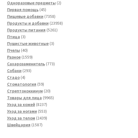
товара
2
Одноразовые предметы
2
45
товара
Первая помощь
45
товаров
7358
Пищевые добавки
7358
товаров
23958
Продукты и добавки
23958
5261
товаров
Продукты питания
5261
3
товар
Птица
3
товара
3
Пушистые животные
3
40
товара
Пчелы
40
товаров
1559
Разное
1559
товаров
773
Сахарозаменитель
773
293
товара
Собаки
293
4
товара
Стадо
4
товара
59
Стоматология
59
товаров
20
Стрептококкинум
20
товаров
9965
Товары для лица
9965
8237
товаров
Уход за кожей
8237
553
товаров
Уход за ногами
553
товара
2439
Уход за телом
2439
1587
товаров
Швейцария
1587
товаров