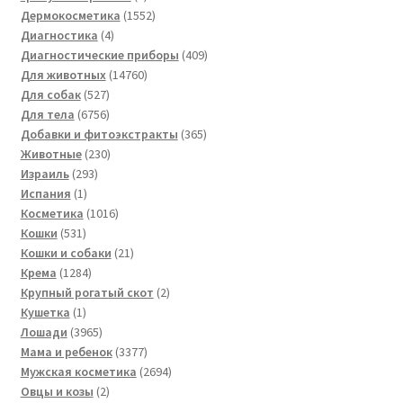
товара
1552
Дермокосметика
1552
4
товара
Диагностика
4
товара
409
Диагностические приборы
409
14760
товаров
Для животных
14760
527
товаров
Для собак
527
товаров
6756
Для тела
6756
товаров
365
Добавки и фитоэкстракты
365
230
товаров
Животные
230
293
товаров
Израиль
293
1
товара
Испания
1
товар
1016
Косметика
1016
531
товаров
Кошки
531
товар
21
Кошки и собаки
21
1284
товар
Крема
1284
товара
2
Крупный рогатый скот
2
1
товара
Кушетка
1
товар
3965
Лошади
3965
товаров
3377
Мама и ребенок
3377
товаров
2694
Мужская косметика
2694
2
товара
Овцы и козы
2