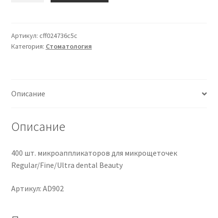
400pcs
micro
applicator
Артикул:
cff024736c5c
Категория:
Стоматология
tips
micro
brush
Regular/Fine/Ultra
Описание
dental
Beauty
Описание
400 шт. микроаппликаторов для микрощеточек
Regular/Fine/Ultra dental Beauty
Артикул: AD902