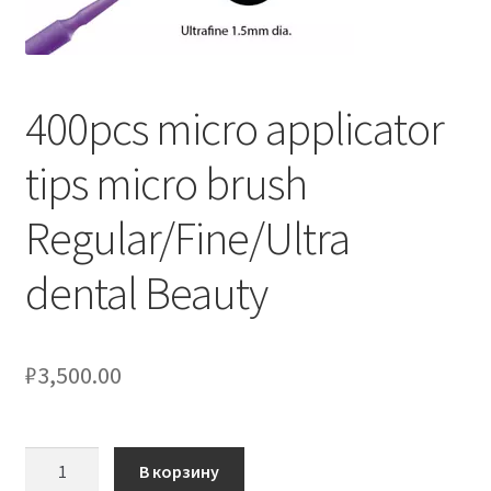
Оформление заказа
Скидки
400pcs micro applicator
Сотрудничество
tips micro brush
Regular/Fine/Ultra
dental Beauty
₽
3,500.00
Количество
В корзину
товара