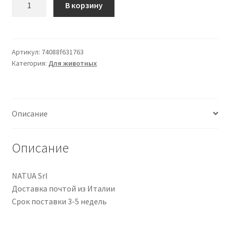
В корзину
товара
605
NATUA
CAT
Артикул:
74088f631763
Категория:
Для животных
BUST
TO/ALIC
70G
Описание
Описание
NATUA Srl
Доставка почтой из Италии
Срок поставки 3-5 недель