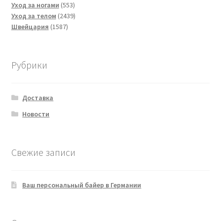
553
товаров
Уход за ногами
553
товара
2439
Уход за телом
2439
1587
товаров
Швейцария
1587
товаров
Рубрики
Доставка
Новости
Свежие записи
Ваш персональный байер в Германии