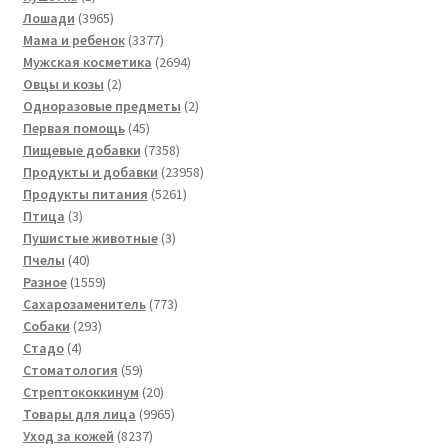
товар
3965
Лошади
3965
товаров
3377
Мама и ребенок
3377
товаров
2694
Мужская косметика
2694
2
товара
Овцы и козы
2
товара
2
Одноразовые предметы
2
45
товара
Первая помощь
45
товаров
7358
Пищевые добавки
7358
товаров
23958
Продукты и добавки
23958
5261
товаров
Продукты питания
5261
3
товар
Птица
3
товара
3
Пушистые животные
3
40
товара
Пчелы
40
товаров
1559
Разное
1559
товаров
773
Сахарозаменитель
773
293
товара
Собаки
293
4
товара
Стадо
4
товара
59
Стоматология
59
товаров
20
Стрептококкинум
20
товаров
9965
Товары для лица
9965
8237
товаров
Уход за кожей
8237