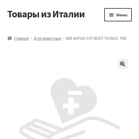
Товары из Италии
Перейти
Перейти
Меню
к
к
навигации
содержимому
Главная
Главная
Для животных
605 NATUA CAT BUST TO/ALIC 70G
Виды доставки
Контакты
Корзина
Магазин
Мой аккаунт
Оставить отзыв