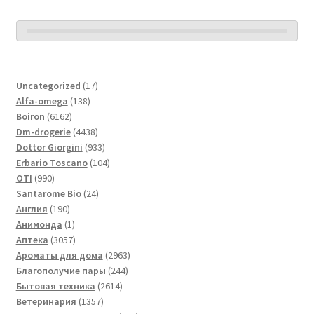
17
Uncategorized
17
138
товаров
Alfa-omega
138
6162
товаров
Boiron
6162
товара
4438
Dm-drogerie
4438
товаров
933
Dottor Giorgini
933
товара
104
Erbario Toscano
104
990
товара
OTI
990
товаров
24
Santarome Bio
24
190
товара
Англия
190
товаров
1
Анимонда
1
товар
3057
Аптека
3057
товаров
2963
Ароматы для дома
2963
244
товара
Благополучие пары
244
2614
товара
Бытовая техника
2614
1357
товаров
Ветеринария
1357