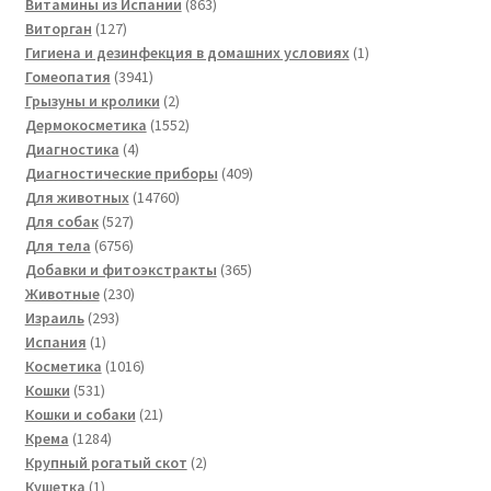
товаров
863
Витамины из Испании
863
127
товара
Виторган
127
товаров
1
Гигиена и дезинфекция в домашних условиях
1
3941
товар
Гомеопатия
3941
товар
2
Грызуны и кролики
2
товара
1552
Дермокосметика
1552
4
товара
Диагностика
4
товара
409
Диагностические приборы
409
14760
товаров
Для животных
14760
527
товаров
Для собак
527
товаров
6756
Для тела
6756
товаров
365
Добавки и фитоэкстракты
365
230
товаров
Животные
230
293
товаров
Израиль
293
1
товара
Испания
1
товар
1016
Косметика
1016
531
товаров
Кошки
531
товар
21
Кошки и собаки
21
1284
товар
Крема
1284
товара
2
Крупный рогатый скот
2
1
товара
Кушетка
1