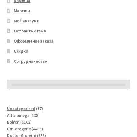
Корзина
Магазин
Мой аккаунт
Оставить отзыв
Оформление заказа
Скидки
Сотрудничество
17
Uncategorized
17
138
товаров
Alfa-omega
138
6162
товаров
Boiron
6162
товара
4438
Dm-drogerie
4438
товаров
933
Dottor Giorgini
933