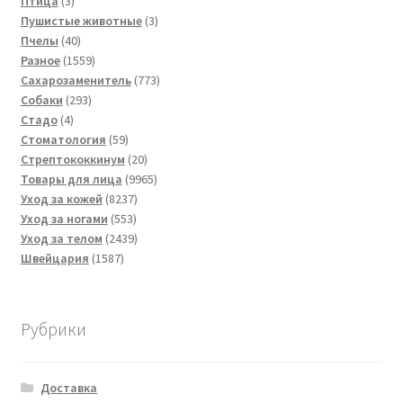
Птица
3
товара
3
Пушистые животные
3
40
товара
Пчелы
40
товаров
1559
Разное
1559
товаров
773
Сахарозаменитель
773
293
товара
Собаки
293
4
товара
Стадо
4
товара
59
Стоматология
59
товаров
20
Стрептококкинум
20
товаров
9965
Товары для лица
9965
8237
товаров
Уход за кожей
8237
553
товаров
Уход за ногами
553
товара
2439
Уход за телом
2439
1587
товаров
Швейцария
1587
товаров
Рубрики
Доставка