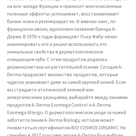
на юго-западе Франции и приносит многочисленные
полезные эффекты: успокаивает, восстанавливает
баланс кожи и регенерирует ее. И именно овес, по-
французски авоин, вдохновил название бренда A-.
Дерма. В 1970-х годах фармацевт Пьер Фабр начал
анализировать его и решил использовать его
уникальные свойства в дерматологическом
очищающем кубе. С этим продуктом родилась
дермокосметика на растительной основе. Сегодня A-
Derma предлагает множество продуктов, которые
чудесно ухаживают даже за самой хрупкой кожей. Если
вы страдаете атопической экземой или
аллергическими реакциями, выбирайте между линиями
продуктов A-Derma Exomega Control и A-Derma
Exomega Allergo. О дерматологическом уходе за кожей
заботится линия A-Derma Biology, которая может
похвастаться сертификатом BIO COSMOS ORGANIC. Не
случайно в 2017 году овес марки A-Derma был выбран