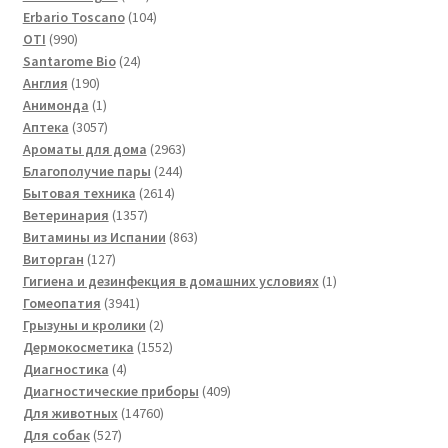
товара
104
Erbario Toscano
104
990
товара
OTI
990
товаров
24
Santarome Bio
24
190
товара
Англия
190
товаров
1
Анимонда
1
товар
3057
Аптека
3057
товаров
2963
Ароматы для дома
2963
244
товара
Благополучие пары
244
2614
товара
Бытовая техника
2614
1357
товаров
Ветеринария
1357
товаров
863
Витамины из Испании
863
127
товара
Виторган
127
товаров
1
Гигиена и дезинфекция в домашних условиях
1
3941
товар
Гомеопатия
3941
товар
2
Грызуны и кролики
2
товара
1552
Дермокосметика
1552
4
товара
Диагностика
4
товара
409
Диагностические приборы
409
14760
товаров
Для животных
14760
527
товаров
Для собак
527