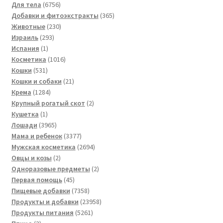
товаров
6756
Для тела
6756
товаров
365
Добавки и фитоэкстракты
365
230
товаров
Животные
230
293
товаров
Израиль
293
1
товара
Испания
1
товар
1016
Косметика
1016
531
товаров
Кошки
531
товар
21
Кошки и собаки
21
1284
товар
Крема
1284
товара
2
Крупный рогатый скот
2
1
товара
Кушетка
1
товар
3965
Лошади
3965
товаров
3377
Мама и ребенок
3377
товаров
2694
Мужская косметика
2694
2
товара
Овцы и козы
2
товара
2
Одноразовые предметы
2
45
товара
Первая помощь
45
товаров
7358
Пищевые добавки
7358
товаров
23958
Продукты и добавки
23958
5261
товаров
Продукты питания
5261
3
товар