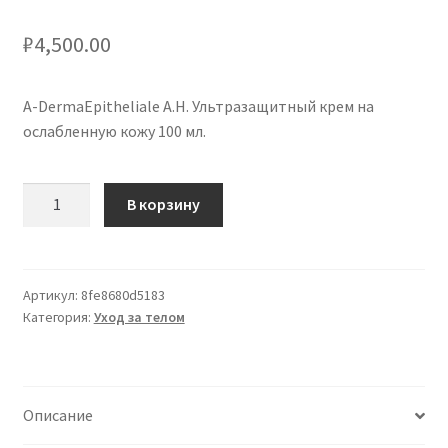
₽
4,500.00
A-DermaEpitheliale A.H. Ультразащитный крем на
ослабленную кожу 100 мл.
Количество
В корзину
товара
A-
DermaEpitheliale
A.H.
Артикул:
8fe8680d5183
Категория:
Уход за телом
Ultra
crema
protettiva
na
Описание
oslabenou
pokožku