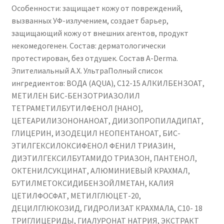
Особенности: защищает кожу от повреждений,
вызванных УФ-излучением, создает барьер,
защищающий кожу от внешних агентов, продукт
некомедогенен. Состав: дерматологически
протестирован, без отдушек. Состав A-Derma.
Эпителиальный А.Х. УльтраПолный список
ингредиентов: ВОДА (AQUA), C12-15 АЛКИЛБЕНЗОАТ,
МЕТИЛЕН БИС-БЕНЗОТРИАЗОЛИЛ
ТЕТРАМЕТИЛБУТИЛФЕНОЛ [НАНО],
ЦЕТЕАРИЛИЗОНОНАНОАТ, ДИИЗОПРОПИЛАДИПАТ,
ГЛИЦЕРИН, ИЗОДЕЦИЛ НЕОПЕНТАНОАТ, БИС-
ЭТИЛГЕКСИЛОКСИФЕНОЛ ФЕНИЛ ТРИАЗИН,
ДИЭТИЛГЕКСИЛБУТАМИДО ТРИАЗОН, ПАНТЕНОЛ,
ОКТЕНИЛСУКЦИНАТ, АЛЮМИНИЕВЫЙ КРАХМАЛ,
БУТИЛМЕТОКСИДИБЕНЗОЙЛМЕТАН, КАЛИЯ
ЦЕТИЛФОСФАТ, МЕТИЛГЛЮЦЕТ-20,
ДЕЦИЛГЛЮКОЗИД, ГИДРОЛИЗАТ КРАХМАЛА, C10- 18
ТРИГЛИЦЕРИДЫ, ГИАЛУРОНАТ НАТРИЯ, ЭКСТРАКТ