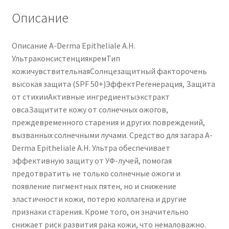
100
Описание
ml
Описание A-Derma Epitheliale A.H.
УльтраконсистенциякремТип
кожичувствительнаяСолнцезащитный факторочень
высокая защита (SPF 50+)ЭффектРегенерация, Защита
от стихииАктивные ингредиентыэкстракт
овсаЗащитите кожу от солнечных ожогов,
преждевременного старения и других повреждений,
вызванных солнечными лучами. Средство для загара A-
Derma Epitheliale A.H. Ультра обеспечивает
эффективную защиту от УФ-лучей, помогая
предотвратить не только солнечные ожоги и
появление пигментных пятен, но и снижение
эластичности кожи, потерю коллагена и другие
признаки старения. Кроме того, он значительно
снижает риск развития рака кожи, что немаловажно.