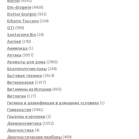
Boiron
6162
товара
4438
Dm-drogerie
4438
товаров
933
Dottor Giorgini
933
товара
104
Erbario Toscano
104
990
товара
OTI
990
товаров
24
Santarome Bio
24
190
товара
Англия
190
товаров
1
Анимонда
1
товар
3057
Аптека
3057
товаров
2963
Ароматы для дома
2963
244
товара
Благополучие пары
244
2614
товара
Бытовая техника
2614
1357
товаров
Ветеринария
1357
товаров
863
Витамины из Испании
863
127
товара
Виторган
127
товаров
1
Гигиена и дезинфекция в домашних условиях
1
3941
товар
Гомеопатия
3941
товар
2
Грызуны и кролики
2
товара
1552
Дермокосметика
1552
4
товара
Диагностика
4
товара
409
Диагностические приборы
409