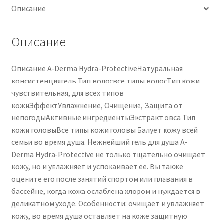
Описание
tutta
la
famiglia
Описание
500
ml
Описание A-Derma Hydra-ProtectiveНатуральная
консистенциягель Тип волосвсе типы волосТип кожи
чувствительная, для всех типов
кожиЭффектУвлажнение, Очищение, Защита от
непогодыАктивные ингредиентыЭкстракт овса Тип
кожи головыВсе типы кожи головы Балует кожу всей
семьи во время душа. Нежнейший гель для душа A-
Derma Hydra-Protective не только тщательно очищает
кожу, но и увлажняет и успокаивает ее. Вы также
оцените его после занятий спортом или плавания в
бассейне, когда кожа ослаблена хлором и нуждается в
деликатном уходе. Особенности: очищает и увлажняет
кожу, во время душа оставляет на коже защитную