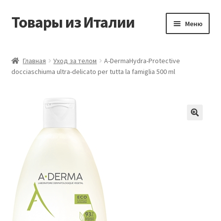
Товары из Италии
Перейти
Перейти
Меню
к
к
навигации
содержимому
Главная
Главная
Уход за телом
A-DermaHydra-Protective
docciaschiuma ultra-delicato per tutta la famiglia 500 ml
Виды доставки
Контакты
Корзина
Магазин
Мой аккаунт
Оставить отзыв