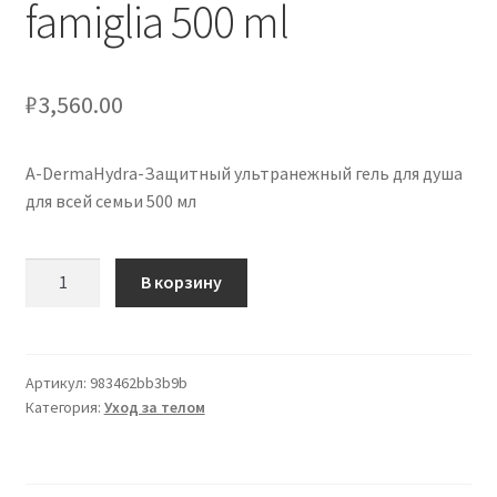
famiglia 500 ml
₽
3,560.00
A-DermaHydra-Защитный ультранежный гель для душа
для всей семьи 500 мл
Количество
В корзину
товара
A-
DermaHydra-
Protective
Артикул:
983462bb3b9b
Категория:
Уход за телом
docciaschiuma
ultra-
delicato
per