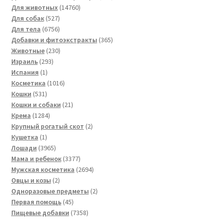
14760
товаров
Для животных
14760
527
товаров
Для собак
527
товаров
6756
Для тела
6756
товаров
365
Добавки и фитоэкстракты
365
230
товаров
Животные
230
293
товаров
Израиль
293
1
товара
Испания
1
товар
1016
Косметика
1016
531
товаров
Кошки
531
товар
21
Кошки и собаки
21
1284
товар
Крема
1284
товара
2
Крупный рогатый скот
2
1
товара
Кушетка
1
товар
3965
Лошади
3965
товаров
3377
Мама и ребенок
3377
товаров
2694
Мужская косметика
2694
2
товара
Овцы и козы
2
товара
2
Одноразовые предметы
2
45
товара
Первая помощь
45
товаров
7358
Пищевые добавки
7358