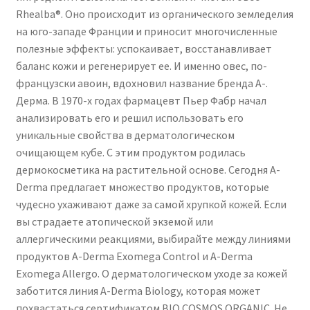
Rhealba®. Оно происходит из органического земледелия
на юго-западе Франции и приносит многочисленные
полезные эффекты: успокаивает, восстанавливает
баланс кожи и регенерирует ее. И именно овес, по-
французски авоин, вдохновил название бренда A-.
Дерма. В 1970-х годах фармацевт Пьер Фабр начал
анализировать его и решил использовать его
уникальные свойства в дерматологическом
очищающем кубе. С этим продуктом родилась
дермокосметика на растительной основе. Сегодня A-
Derma предлагает множество продуктов, которые
чудесно ухаживают даже за самой хрупкой кожей. Если
вы страдаете атопической экземой или
аллергическими реакциями, выбирайте между линиями
продуктов A-Derma Exomega Control и A-Derma
Exomega Allergo. О дерматологическом уходе за кожей
заботится линия A-Derma Biology, которая может
похвастаться сертификатом BIO COSMOS ORGANIC. Не