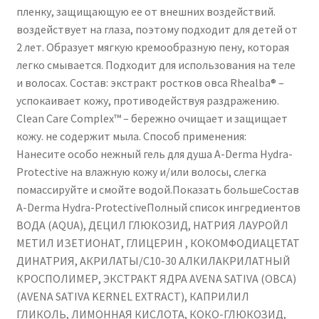
пленку, защищающую ее от внешних воздействий.
воздействует на глаза, поэтому подходит для детей от
2 лет. Образует мягкую кремообразную пену, которая
легко смывается. Подходит для использования на теле
и волосах. Состав: экстракт ростков овса Rhealba® –
успокаивает кожу, противодействуя раздражению.
Clean Care Complex™ – бережно очищает и защищает
кожу. не содержит мыла. Способ применения:
Нанесите особо нежный гель для душа A-Derma Hydra-
Protective на влажную кожу и/или волосы, слегка
помассируйте и смойте водой.Показать большеСостав
A-Derma Hydra-ProtectiveПолный список ингредиентов
ВОДА (AQUA), ДЕЦИЛ ГЛЮКОЗИД, НАТРИЯ ЛАУРОЙЛ
МЕТИЛ ИЗЕТИОНАТ, ГЛИЦЕРИН , КОКОМФОДИАЦЕТАТ
ДИНАТРИЯ, АКРИЛАТЫ/C10-30 АЛКИЛАКРИЛАТНЫЙ
КРОСПОЛИМЕР, ЭКСТРАКТ ЯДРА AVENA SATIVA (ОВСА)
(AVENA SATIVA KERNEL EXTRACT), КАПРИЛИЛ
ГЛИКОЛЬ, ЛИМОННАЯ КИСЛОТА, КОКО-ГЛЮКОЗИД,