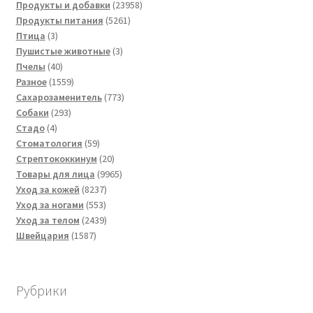
товаров
23958
Продукты и добавки
23958
5261
товаров
Продукты питания
5261
3
товар
Птица
3
товара
3
Пушистые животные
3
40
товара
Пчелы
40
товаров
1559
Разное
1559
товаров
773
Сахарозаменитель
773
293
товара
Собаки
293
4
товара
Стадо
4
товара
59
Стоматология
59
товаров
20
Стрептококкинум
20
товаров
9965
Товары для лица
9965
8237
товаров
Уход за кожей
8237
553
товаров
Уход за ногами
553
товара
2439
Уход за телом
2439
1587
товаров
Швейцария
1587
товаров
Рубрики