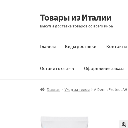
Товары из Италии
Перейти
Перейти
к
к
Выкуп и доставка товаров со всего мира
навигации
содержимому
Главная
Виды доставки
Контакты
Оставить отзыв
Оформление заказа
Главная
Виды доставки
Контакты
Корзина
Главная
Уход за телом
A-DermaProtect AH l
Сотрудничество