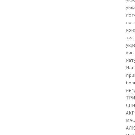
увл
пот
посл
кон
тел
укр
кис
нат
Нан
при
бол
инг
ТРИ
СПИ
АКР
МАС
АЛК