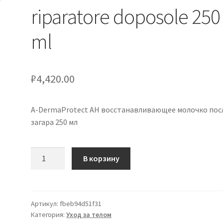
riparatore doposole 250
ml
₽
4,420.00
A-DermaProtect AH восстанавливающее молочко пос
загара 250 мл
Количество
В корзину
товара
A-
DermaProtect
AH
Артикул:
fbeb94d51f31
Категория:
Уход за телом
latte