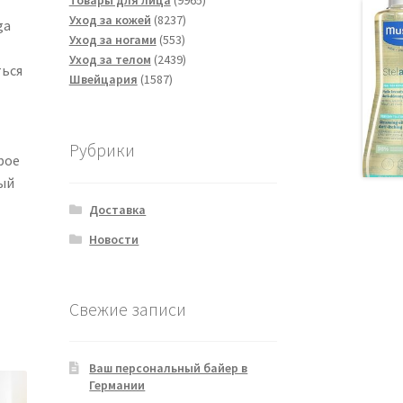
Товары для лица
9965
8237
товаров
Уход за кожей
8237
ga
553
товаров
Уход за ногами
553
товара
2439
Уход за телом
2439
ться
1587
товаров
Швейцария
1587
товаров
Рубрики
рое
ый
Доставка
Новости
Свежие записи
Ваш персональный байер в
Германии