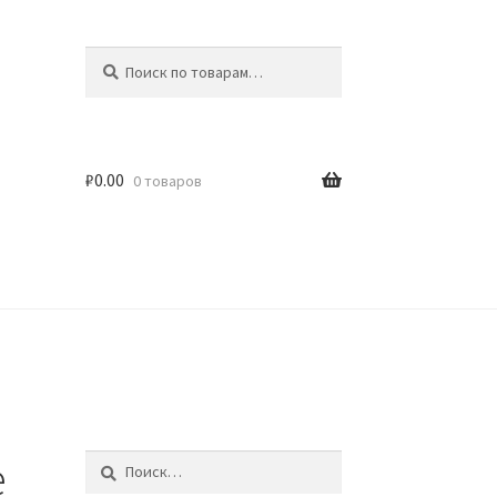
Искать:
Поиск
₽
0.00
0 товаров
идки
e
Найти: