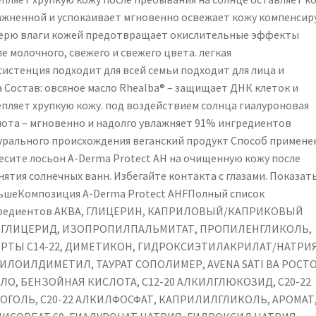
ажненной и успокаивает мгновенно освежает кожу компенсир
ерю влаги кожей предотвращает окислительные эффекты
е молочного, свежего и свежего цвета. легкая
систенция подходит для всей семьи подходит для лица и
а Состав: овсяное масло Rhealba® – защищает ДНК клеток и
епляет хрупкую кожу. под воздействием солнца гиалуроновая
лота – мгновенно и надолго увлажняет 91% ингредиентов
урального происхождения веганский продукт Способ применен
есите лосьон A-Derma Protect AH на очищенную кожу после
нятия солнечных ванн. Избегайте контакта с глазами. Показат
ьшеКомпозиция A-Derma Protect AHFПолный список
редиентов АКВА, ГЛИЦЕРИН, КАПРИЛОВЫЙ/КАПРИКОВЫЙ
ГЛИЦЕРИД, ИЗОПРОПИЛПАЛЬМИТАТ, ПРОПИЛЕНГЛИКОЛЬ,
РТЫ C14-22, ДИМЕТИКОН, ГИДРОКСИЭТИЛАКРИЛАТ/НАТРИ
ИЛОИЛДИМЕТИЛ, ТАУРАТ СОПОЛИМЕР, AVENA SATI ВА РОСТ
ЛО, БЕНЗОЙНАЯ КИСЛОТА, C12-20 АЛКИЛГЛЮКОЗИД, C20-22
ОГОЛЬ, C20-22 АЛКИЛФОСФАТ, КАПРИЛИЛГЛИКОЛЬ, АРОМАТ