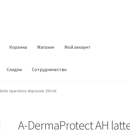
Корзина
Магазин
Мой аккаунт
Скидки
Сотрудничество
Магазин
Мой аккаунт
Оставить отзыв
Оформление заказа
Ск
atte riparatore doposole 250 ml
A-DermaProtect AH latt