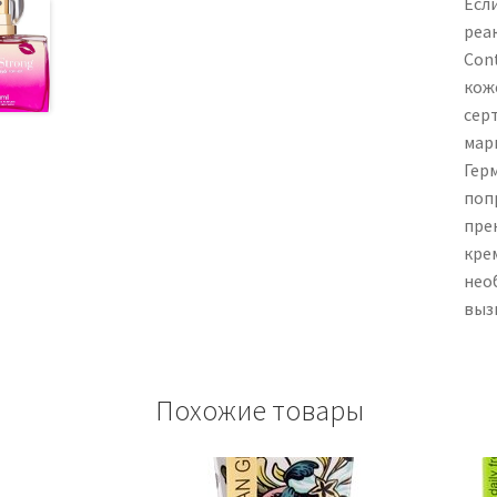
Есл
реа
Cont
кож
сер
мар
Гер
поп
пре
кре
нео
выз
Похожие товары