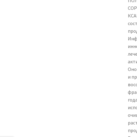
ПОЛ
СОР
КСА
сос
про
Инф
инн
леч
акт
Оно
и п
восс
фран
год
исп
очи
рас
про