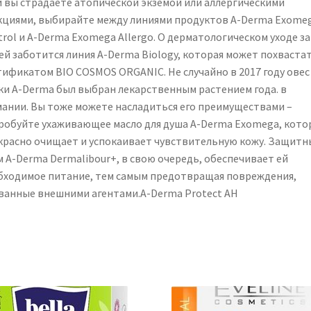
и вы страдаете атопической экземой или аллергическими
кциями, выбирайте между линиями продуктов A-Derma Exome
rol и A-Derma Exomega Allergo. О дерматологическом уходе за
ей заботится линия A-Derma Biology, которая может похваста
тификатом BIO COSMOS ORGANIC. Не случайно в 2017 году овес
ки A-Derma был выбран лекарственным растением года. в
мании. Вы тоже можете насладиться его преимуществами –
робуйте ухаживающее масло для душа A-Derma Exomega, кото
красно очищает и успокаивает чувствительную кожу. Защитн
м A-Derma Dermalibour+, в свою очередь, обеспечивает ей
бходимое питание, тем самым предотвращая повреждения,
ванные внешними агентами.A-Derma Protect AH