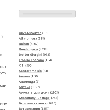
17
Uncategorized
17
ип
138
товаров
Alfa-omega
138
6162
товаров
Boiron
6162
товара
4438
Dm-drogerie
4438
ых
товаров
933
Dottor Giorgini
933
товара
104
Erbario Toscano
104
990
товара
OTI
990
ания
товаров
24
Santarome Bio
24
лоту
190
товара
Англия
190
товаров
1
Анимонда
1
аким
товар
3057
Аптека
3057
м
товаров
2963
Ароматы для дома
2963
244
товара
Благополучие пары
244
2614
товара
Бытовая техника
2614
сти:
1357
товаров
Ветеринария
1357
ожу