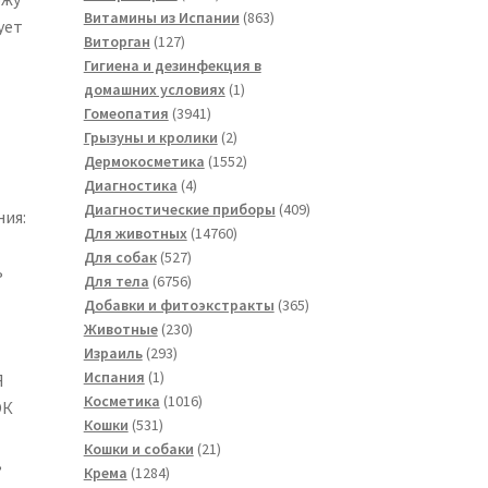
товаров
863
Витамины из Испании
863
ует
127
товара
Виторган
127
товаров
Гигиена и дезинфекция в
1
домашних условиях
1
3941
товар
Гомеопатия
3941
товар
2
Грызуны и кролики
2
товара
1552
Дермокосметика
1552
4
товара
Диагностика
4
товара
409
Диагностические приборы
409
ия:
14760
товаров
Для животных
14760
527
товаров
Для собак
527
ь
товаров
6756
Для тела
6756
товаров
365
Добавки и фитоэкстракты
365
230
товаров
Животные
230
293
товаров
Израиль
293
1
товара
Испания
1
Я
товар
1016
Косметика
1016
ОК
531
товаров
Кошки
531
товар
21
Кошки и собаки
21
,
1284
товар
Крема
1284