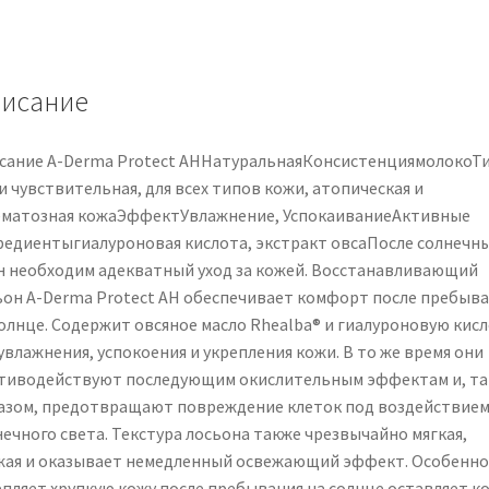
riparatore
doposole
250
ml
исание
сание A-Derma Protect AHНатуральнаяКонсистенциямолокоТ
 чувствительная, для всех типов кожи, атопическая и
ематозная кожаЭффектУвлажнение, УспокаиваниеАктивные
редиентыгиалуроновая кислота, экстракт овсаПосле солнечн
н необходим адекватный уход за кожей. Восстанавливающий
ьон A-Derma Protect AH обеспечивает комфорт после пребыв
солнце. Содержит овсяное масло Rhealba® и гиалуроновую кис
увлажнения, успокоения и укрепления кожи. В то же время они
тиводействуют последующим окислительным эффектам и, т
азом, предотвращают повреждение клеток под воздействие
нечного света. Текстура лосьона также чрезвычайно мягкая,
жая и оказывает немедленный освежающий эффект. Особенно
епляет хрупкую кожу после пребывания на солнце оставляет к