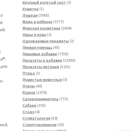
товара
2
Крупный рогатый скот
2
1
товара
Кушетка
1
за
товар
3965
Лошади
3965
товаров
3377
Мама и ребенок
3377
ов
товаров
2694
Мужская косметика
2694
ий.
2
товара
Овцы и козы
2
товара
2
Одноразовые предметы
2
45
товара
Первая помощь
45
й
товаров
7358
Пищевые добавки
7358
a®.
товаров
23958
Продукты и добавки
23958
нции
5261
товаров
Продукты питания
5261
3
товар
Птица
3
товара
3
Пушистые животные
3
о-
40
товара
Пчелы
40
товаров
1559
Разное
1559
товаров
773
Сахарозаменитель
773
293
товара
Собаки
293
4
товара
Стадо
4
товара
59
Стоматология
59
жей.
товаров
20
Стрептококкинум
20
товаров
9965