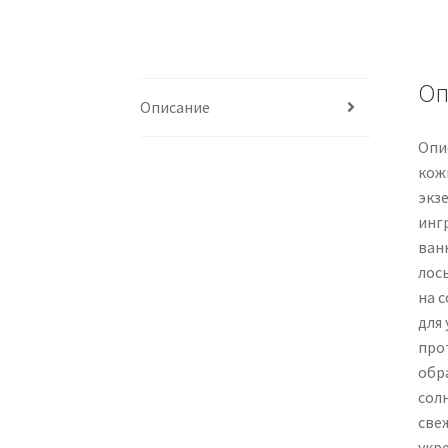
Оп
Описание
Опи
кожи
экз
инг
ван
лос
на 
для 
про
обр
сол
све
укр