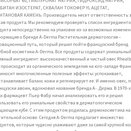
ИСОРБАТ 60, ГИАЛУРОНАТ НАТРИЯ, ГИДРОКСИД НАТРИЯ,
БИТАН ИЗОСТЕРАТ, СКВАЛАН ТОКОФЕР YL АЦЕТАТ,
НТАНОВАЯ КАМЕНЬ. Производитель несет ответственность 
тав продукта. Мы рекомендуем проверять список ингредиент
дукта непосредственно на упаковке из-за возможных изменен
ормация о бренде A-Derma Растительная дерматология –
овационный путь, который решил пойти французский бренд
ебной косметики A-Derma. Все продукты содержат уникальны
ивный ингредиент: высококачественный и чистый овес Rhealb
 происходит из органического земледелия на юго-западе Фра
риносит многочисленные полезные эффекты: успокаивает,
танавливает баланс кожи и регенерирует ее. И именно овес, п
цузски авоин, вдохновил название бренда A-. Дерма. В 1970-х
ах фармацевт Пьер Фабр начал анализировать его и решил
ользовать его уникальные свойства в дерматологическом
щающем кубе. С этим продуктом родилась дермокосметика на
тительной основе. Сегодня A-Derma предлагает множество
дуктов, которые чудесно ухаживают даже за самой хрупкой ко