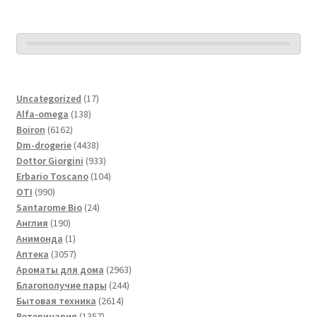
17
Uncategorized
17
138
товаров
Alfa-omega
138
6162
товаров
Boiron
6162
товара
4438
Dm-drogerie
4438
товаров
933
Dottor Giorgini
933
товара
104
Erbario Toscano
104
990
товара
OTI
990
товаров
24
Santarome Bio
24
190
товара
Англия
190
товаров
1
Анимонда
1
товар
3057
Аптека
3057
товаров
2963
Ароматы для дома
2963
244
товара
Благополучие пары
244
2614
товара
Бытовая техника
2614
1357
товаров
Ветеринария
1357