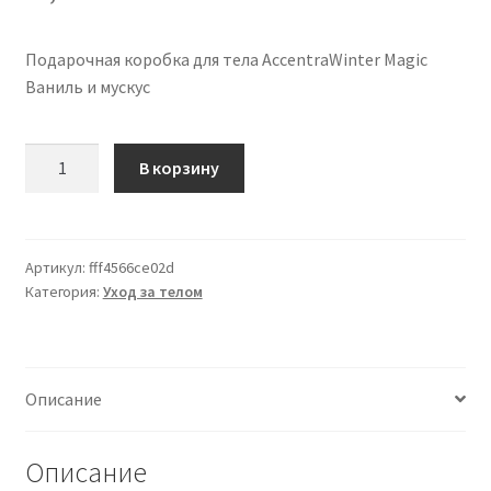
Подарочная коробка для тела AccentraWinter Magic
Ваниль и мускус
Количество
В корзину
товара
AccentraWinter
Magic
confezione
Артикул:
fff4566ce02d
Категория:
Уход за телом
regalo
per
il
corpo
Описание
Vanilla
&
Musk
Описание