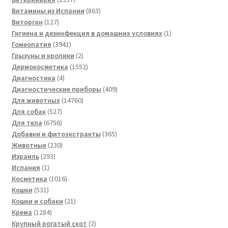
товаров
863
Витамины из Испании
863
127
товара
Виторган
127
товаров
1
Гигиена и дезинфекция в домашних условиях
1
3941
товар
Гомеопатия
3941
товар
2
Грызуны и кролики
2
товара
1552
Дермокосметика
1552
4
товара
Диагностика
4
товара
409
Диагностические приборы
409
14760
товаров
Для животных
14760
527
товаров
Для собак
527
товаров
6756
Для тела
6756
товаров
365
Добавки и фитоэкстракты
365
230
товаров
Животные
230
293
товаров
Израиль
293
1
товара
Испания
1
товар
1016
Косметика
1016
531
товаров
Кошки
531
товар
21
Кошки и собаки
21
1284
товар
Крема
1284
товара
2
Крупный рогатый скот
2