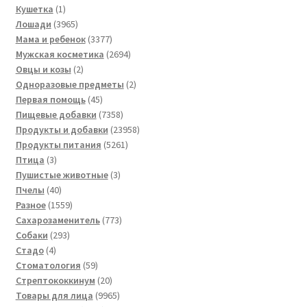
1
товара
Кушетка
1
товар
3965
Лошади
3965
товаров
3377
Мама и ребенок
3377
товаров
2694
Мужская косметика
2694
2
товара
Овцы и козы
2
товара
2
Одноразовые предметы
2
45
товара
Первая помощь
45
товаров
7358
Пищевые добавки
7358
товаров
23958
Продукты и добавки
23958
5261
товаров
Продукты питания
5261
3
товар
Птица
3
товара
3
Пушистые животные
3
40
товара
Пчелы
40
товаров
1559
Разное
1559
товаров
773
Сахарозаменитель
773
293
товара
Собаки
293
4
товара
Стадо
4
товара
59
Стоматология
59
товаров
20
Стрептококкинум
20
товаров
9965
Товары для лица
9965