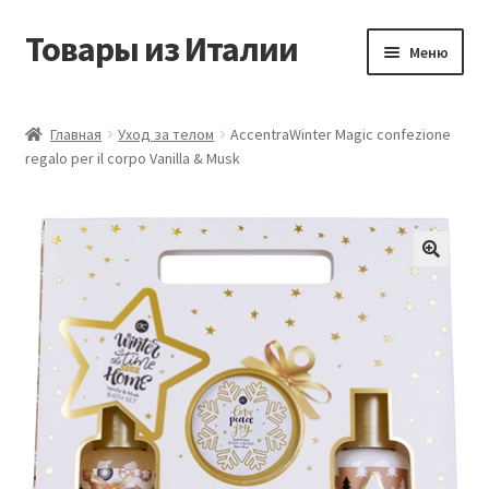
Товары из Италии
Перейти
Перейти
Меню
к
к
навигации
содержимому
Главная
Главная
Уход за телом
AccentraWinter Magic confezione
regalo per il corpo Vanilla & Musk
Виды доставки
Контакты
Корзина
Магазин
Мой аккаунт
Оставить отзыв