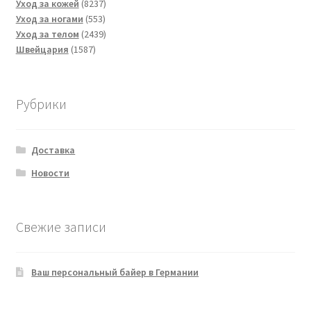
8237
товаров
Уход за кожей
8237
553
товаров
Уход за ногами
553
товара
2439
Уход за телом
2439
1587
товаров
Швейцария
1587
товаров
Рубрики
Доставка
Новости
Свежие записи
Ваш персональный байер в Германии