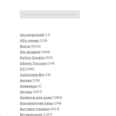
17
Uncategorized
17
138
товаров
Alfa-omega
138
6162
товаров
Boiron
6162
товара
4438
Dm-drogerie
4438
товаров
933
Dottor Giorgini
933
товара
104
Erbario Toscano
104
990
товара
OTI
990
товаров
24
Santarome Bio
24
190
товара
Англия
190
товаров
1
Анимонда
1
товар
3057
Аптека
3057
товаров
2963
Ароматы для дома
2963
244
товара
Благополучие пары
244
2614
товара
Бытовая техника
2614
1357
товаров
Ветеринария
1357