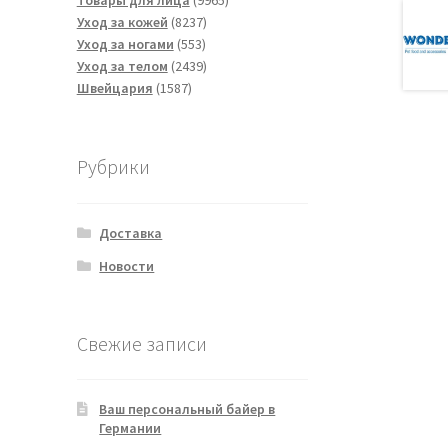
Товары для лица
9965
8237
товаров
Уход за кожей
8237
553
товаров
Уход за ногами
553
товара
2439
Уход за телом
2439
1587
товаров
Швейцария
1587
товаров
Рубрики
Доставка
Новости
Свежие записи
Ваш персональный байер в
Германии