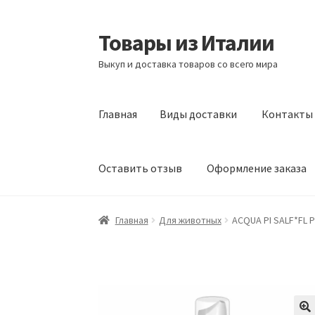
Товары из Италии
Перейти
Перейти
к
к
Выкуп и доставка товаров со всего мира
навигации
содержимому
Главная
Виды доставки
Контакты
Оставить отзыв
Оформление заказа
Главная
Виды доставки
Контакты
Корзина
Главная
Для животных
ACQUA PI SALF*FL P
Сотрудничество