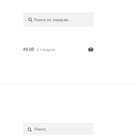
Искать:
Поиск
₽
0.00
0 товаров
идки
Найти: