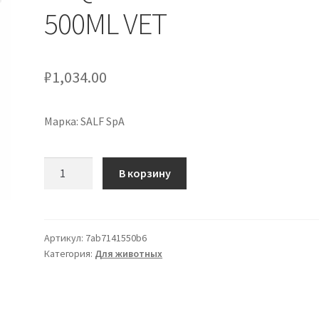
500ML VET
₽
1,034.00
Марка: SALF SpA
Количество
В корзину
товара
ACQUA
PI
SALF*FL
Артикул:
7ab7141550b6
Категория:
Для животных
PP
500ML
VET