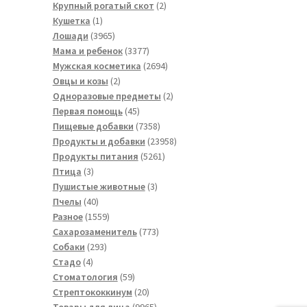
товара
2
Крупный рогатый скот
2
1
товара
Кушетка
1
товар
3965
Лошади
3965
товаров
3377
Мама и ребенок
3377
товаров
2694
Мужская косметика
2694
2
товара
Овцы и козы
2
товара
2
Одноразовые предметы
2
45
товара
Первая помощь
45
товаров
7358
Пищевые добавки
7358
товаров
23958
Продукты и добавки
23958
5261
товаров
Продукты питания
5261
3
товар
Птица
3
товара
3
Пушистые животные
3
40
товара
Пчелы
40
товаров
1559
Разное
1559
товаров
773
Сахарозаменитель
773
293
товара
Собаки
293
4
товара
Стадо
4
товара
59
Стоматология
59
товаров
20
Стрептококкинум
20
товаров
9965