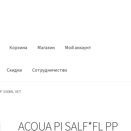
Корзина
Магазин
Мой аккаунт
Скидки
Сотрудничество
Магазин
Мой аккаунт
Оставить отзыв
Оформление заказа
Ск
P 500ML VET
ACQUA PI SALF*FL PP