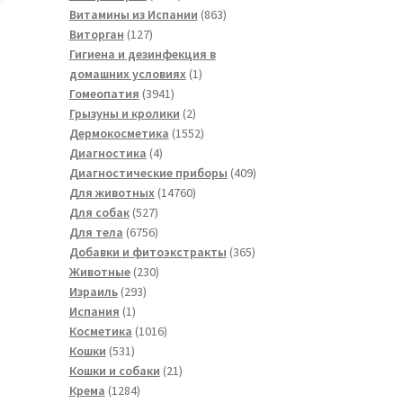
товаров
863
Витамины из Испании
863
127
товара
Виторган
127
товаров
Гигиена и дезинфекция в
1
домашних условиях
1
3941
товар
Гомеопатия
3941
товар
2
Грызуны и кролики
2
товара
1552
Дермокосметика
1552
4
товара
Диагностика
4
товара
409
Диагностические приборы
409
14760
товаров
Для животных
14760
527
товаров
Для собак
527
товаров
6756
Для тела
6756
товаров
365
Добавки и фитоэкстракты
365
230
товаров
Животные
230
293
товаров
Израиль
293
1
товара
Испания
1
товар
1016
Косметика
1016
531
товаров
Кошки
531
товар
21
Кошки и собаки
21
1284
товар
Крема
1284