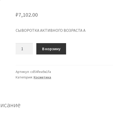
₽
7,102.00
СЫВОРОТКА АКТИВНОГО ВОЗРАСТА А
Количество
В корзину
товара
ACTIVE
AGE
SERUM
Артикул:
cd54fea9a1fa
Категория:
Косметика
A
исание