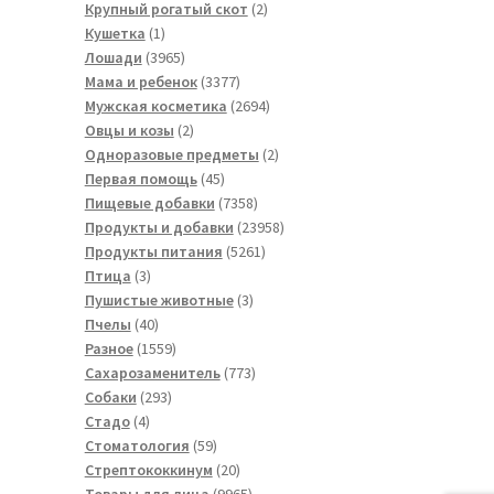
товара
2
Крупный рогатый скот
2
1
товара
Кушетка
1
товар
3965
Лошади
3965
товаров
3377
Мама и ребенок
3377
товаров
2694
Мужская косметика
2694
2
товара
Овцы и козы
2
товара
2
Одноразовые предметы
2
45
товара
Первая помощь
45
товаров
7358
Пищевые добавки
7358
товаров
23958
Продукты и добавки
23958
5261
товаров
Продукты питания
5261
3
товар
Птица
3
товара
3
Пушистые животные
3
40
товара
Пчелы
40
товаров
1559
Разное
1559
товаров
773
Сахарозаменитель
773
293
товара
Собаки
293
4
товара
Стадо
4
товара
59
Стоматология
59
товаров
20
Стрептококкинум
20
товаров
9965