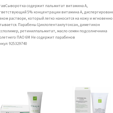
тавСыворотка содержит пальмитат витамина А,
тветствующий 5% концентрации витамина А, диспергирован
язком растворе, который легко наносится на кожу и мгновенно
тывается. Парабены Циклопентаилутоксан, диметикон
ссполимер, ретинилпальмитат, масло семян подсолнечника
олетнего ПАО 6М Не содержит парабенов
икул: 925329740