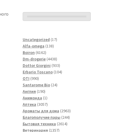
ного
17
Uncategorized
17
138
товаров
Alfa-omega
138
6162
товаров
Boiron
6162
товара
4438
Dm-drogerie
4438
товаров
933
Dottor Giorgini
933
товара
104
Erbario Toscano
104
990
товара
OTI
990
товаров
24
Santarome Bio
24
190
товара
Англия
190
товаров
1
Анимонда
1
товар
3057
Аптека
3057
товаров
2963
Ароматы для дома
2963
244
товара
Благополучие пары
244
2614
товара
Бытовая техника
2614
1357
товаров
Ветеринария
1357