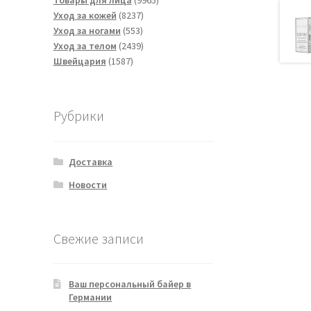
Товары для лица
9965
8237
товаров
Уход за кожей
8237
553
товаров
Уход за ногами
553
товара
2439
Уход за телом
2439
1587
товаров
Швейцария
1587
товаров
Рубрики
Доставка
Новости
Свежие записи
Ваш персональный байер в
Германии