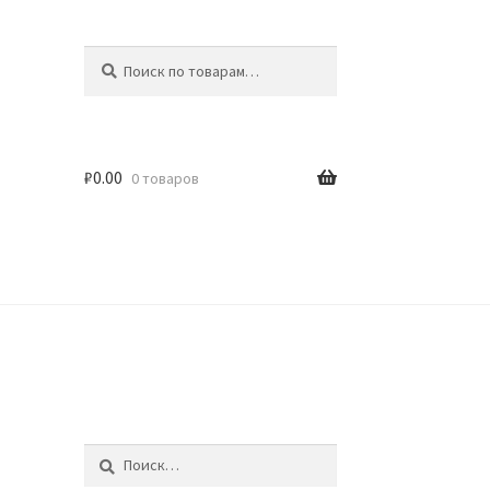
Искать:
Поиск
₽
0.00
0 товаров
идки
Найти: