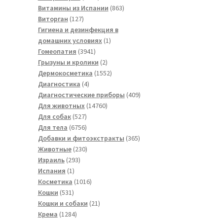
товаров
863
Витамины из Испании
863
127
товара
Виторган
127
товаров
Гигиена и дезинфекция в
1
домашних условиях
1
3941
товар
Гомеопатия
3941
товар
2
Грызуны и кролики
2
товара
1552
Дермокосметика
1552
4
товара
Диагностика
4
товара
409
Диагностические приборы
409
14760
товаров
Для животных
14760
527
товаров
Для собак
527
товаров
6756
Для тела
6756
товаров
365
Добавки и фитоэкстракты
365
230
товаров
Животные
230
293
товаров
Израиль
293
1
товара
Испания
1
товар
1016
Косметика
1016
531
товаров
Кошки
531
товар
21
Кошки и собаки
21
1284
товар
Крема
1284