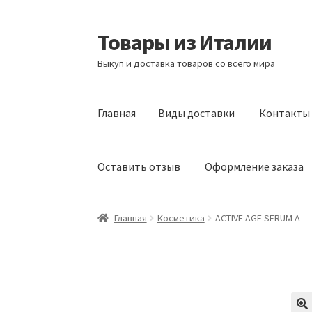
Товары из Италии
Перейти
Перейти
к
к
Выкуп и доставка товаров со всего мира
навигации
содержимому
Главная
Виды доставки
Контакты
Оставить отзыв
Оформление заказа
Главная
Виды доставки
Контакты
Корзина
Главная
Косметика
ACTIVE AGE SERUM A
Сотрудничество