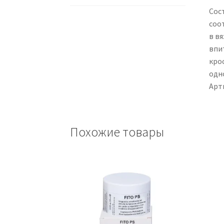
Сос
соо
в в
впи
кро
одн
Арт
Похожие товары