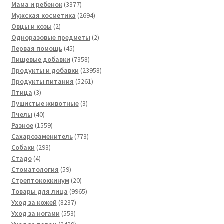
товаров
3377
Мама и ребенок
3377
товаров
2694
Мужская косметика
2694
2
товара
Овцы и козы
2
товара
2
Одноразовые предметы
2
45
товара
Первая помощь
45
товаров
7358
Пищевые добавки
7358
товаров
23958
Продукты и добавки
23958
5261
товаров
Продукты питания
5261
3
товар
Птица
3
товара
3
Пушистые животные
3
40
товара
Пчелы
40
товаров
1559
Разное
1559
товаров
773
Сахарозаменитель
773
293
товара
Собаки
293
4
товара
Стадо
4
товара
59
Стоматология
59
товаров
20
Стрептококкинум
20
товаров
9965
Товары для лица
9965
8237
товаров
Уход за кожей
8237
553
товаров
Уход за ногами
553
товара
2439