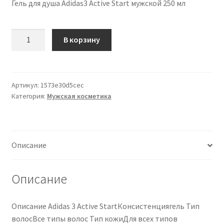
Гель для душа Adidas3 Active Start мужской 250 мл
Количество
В корзину
товара
Adidas3
Active
Start
Артикул:
1573e30d5cec
Категория:
Мужская косметика
gel
doccia
per
uomo
Описание
250
ml
Описание
Описание Adidas 3 Active StartКонсистенциягель Тип
волосВсе типы волос Тип кожиДля всех типов