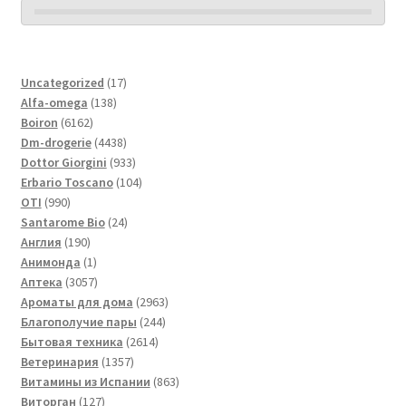
17
Uncategorized
17
138
товаров
Alfa-omega
138
6162
товаров
Boiron
6162
товара
4438
Dm-drogerie
4438
товаров
933
Dottor Giorgini
933
товара
104
Erbario Toscano
104
990
товара
OTI
990
товаров
24
Santarome Bio
24
190
товара
Англия
190
товаров
1
Анимонда
1
товар
3057
Аптека
3057
товаров
2963
Ароматы для дома
2963
244
товара
Благополучие пары
244
2614
товара
Бытовая техника
2614
1357
товаров
Ветеринария
1357
товаров
863
Витамины из Испании
863
127
товара
Виторган
127