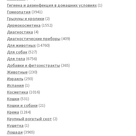
товаров
1
Гигиена и дезинфекция в домашних условиях
1
3941
товар
Гомеопатия
3941
товар
2
Грызуны и кролики
2
товара
1552
Дермокосметика
1552
4
товара
Диагностика
4
товара
409
Диагностические приборы
409
14760
товаров
Для животных
14760
527
товаров
Для собак
527
товаров
6756
Для тела
6756
товаров
365
Добавки и фитоэкстракты
365
230
товаров
Животные
230
293
товаров
Израиль
293
1
товара
Испания
1
товар
1016
Косметика
1016
531
товаров
Кошки
531
товар
21
Кошки и собаки
21
1284
товар
Крема
1284
товара
2
Крупный рогатый скот
2
1
товара
Кушетка
1
товар
3965
Лошади
3965