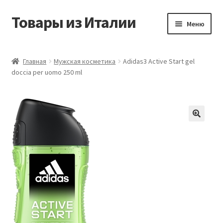
Товары из Италии
Перейти
Перейти
Меню
к
к
навигации
содержимому
Главная
Главная
Мужская косметика
Adidas3 Active Start gel
doccia per uomo 250 ml
Виды доставки
Контакты
Корзина
Магазин
Мой аккаунт
Оставить отзыв