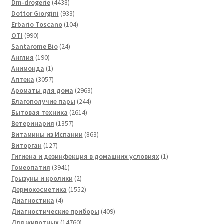
товара
4438
Dm-drogerie
4438
товаров
933
Dottor Giorgini
933
товара
104
Erbario Toscano
104
990
товара
OTI
990
товаров
24
Santarome Bio
24
190
товара
Англия
190
товаров
1
Анимонда
1
товар
3057
Аптека
3057
товаров
2963
Ароматы для дома
2963
244
товара
Благополучие пары
244
2614
товара
Бытовая техника
2614
1357
товаров
Ветеринария
1357
товаров
863
Витамины из Испании
863
127
товара
Виторган
127
товаров
1
Гигиена и дезинфекция в домашних условиях
1
3941
товар
Гомеопатия
3941
товар
2
Грызуны и кролики
2
товара
1552
Дермокосметика
1552
4
товара
Диагностика
4
товара
409
Диагностические приборы
409
14760
товаров
Для животных
14760