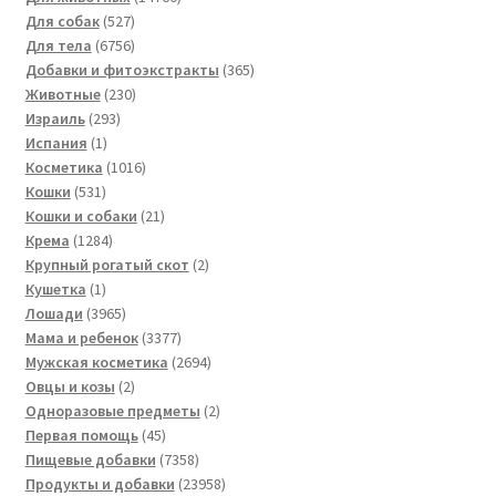
527
товаров
Для собак
527
товаров
6756
Для тела
6756
товаров
365
Добавки и фитоэкстракты
365
230
товаров
Животные
230
293
товаров
Израиль
293
1
товара
Испания
1
товар
1016
Косметика
1016
531
товаров
Кошки
531
товар
21
Кошки и собаки
21
1284
товар
Крема
1284
товара
2
Крупный рогатый скот
2
1
товара
Кушетка
1
товар
3965
Лошади
3965
товаров
3377
Мама и ребенок
3377
товаров
2694
Мужская косметика
2694
2
товара
Овцы и козы
2
товара
2
Одноразовые предметы
2
45
товара
Первая помощь
45
товаров
7358
Пищевые добавки
7358
товаров
23958
Продукты и добавки
23958