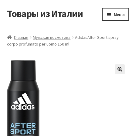
Товары из Италии
Перейти
Перейти
Меню
к
к
навигации
содержимому
Главная
Главная
Мужская косметика
AdidasAfter Sport spray
corpo profumato per uomo 150 ml
Виды доставки
Контакты
Корзина
Магазин
Мой аккаунт
Оставить отзыв