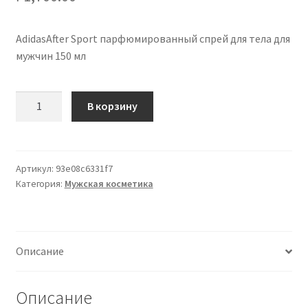
AdidasAfter Sport парфюмированный спрей для тела для
мужчин 150 мл
Количество
В корзину
товара
AdidasAfter
Sport
spray
Артикул:
93e08c6331f7
Категория:
Мужская косметика
corpo
profumato
per
uomo
Описание
150
ml
Описание