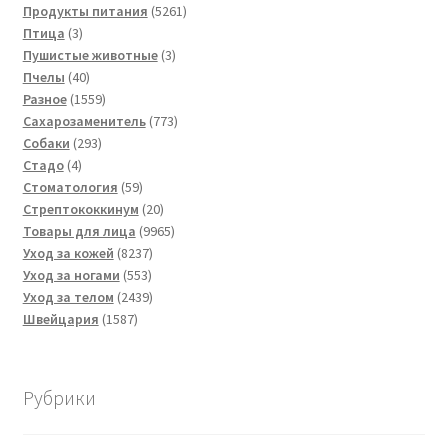
5261
товаров
Продукты питания
5261
3
товар
Птица
3
товара
3
Пушистые животные
3
40
товара
Пчелы
40
товаров
1559
Разное
1559
товаров
773
Сахарозаменитель
773
293
товара
Собаки
293
4
товара
Стадо
4
товара
59
Стоматология
59
товаров
20
Стрептококкинум
20
товаров
9965
Товары для лица
9965
8237
товаров
Уход за кожей
8237
553
товаров
Уход за ногами
553
товара
2439
Уход за телом
2439
1587
товаров
Швейцария
1587
товаров
Рубрики