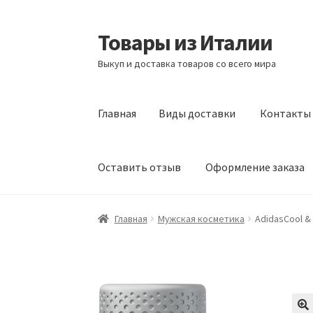
Товары из Италии
Перейти
Перейти
к
к
Выкуп и доставка товаров со всего мира
навигации
содержимому
Главная
Виды доставки
Контакты
Оставить отзыв
Оформление заказа
Главная
Виды доставки
Контакты
Корзина
Главная
Мужская косметика
AdidasCool & 
Сотрудничество