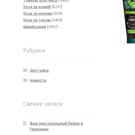
Товары для лица
9965
8237
товаров
Уход за кожей
8237
553
товаров
Уход за ногами
553
товара
2439
Уход за телом
2439
1587
товаров
Швейцария
1587
товаров
Рубрики
Доставка
Новости
Свежие записи
Ваш персональный байер в
Германии