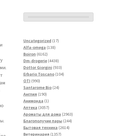
17
Uncategorized
17
и
138
товаров
Alfa-omega
138
6162
товаров
Boiron
6162
y
товара
4438
Dm-drogerie
4438
ми.
товаров
933
Dottor Giorgini
933
товара
104
Erbario Toscano
104
ет
990
товара
OTI
990
вам
товаров
24
Santarome Bio
24
й
190
товара
Англия
190
товаров
1
Анимонда
1
но
товар
3057
Аптека
3057
товаров
2963
Ароматы для дома
2963
ы.
244
товара
Благополучие пары
244
2614
товара
Бытовая техника
2614
1357
товаров
Ветеринария
1357
бое