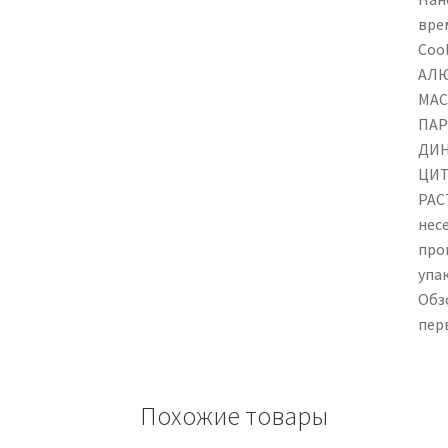
вре
Coo
АЛЮ
МАС
ПАР
ДИН
ЦИТ
РАС
нес
про
упа
Обз
пер
Похожие товары