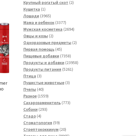
товара
2
Крупный рогатый скот
2
1
товара
Кушетка
1
товар
3965
Лошади
3965
товаров
3377
Мама и ребенок
3377
товаров
2694
Мужская косметика
2694
2
товара
Овцы и козы
2
товара
2
Одноразовые предметы
2
45
товара
Первая помощь
45
товаров
7358
Пищевые добавки
7358
товаров
23958
Продукты и добавки
23958
5261
товаров
Продукты питания
5261
3
товар
Птица
3
товара
3
amer
Пушистые животные
3
mo
40
товара
Пчелы
40
товаров
1559
Разное
1559
товаров
773
Сахарозаменитель
773
293
товара
Собаки
293
4
товара
Стадо
4
товара
59
Стоматология
59
товаров
20
Стрептококкинум
20
товаров
9965