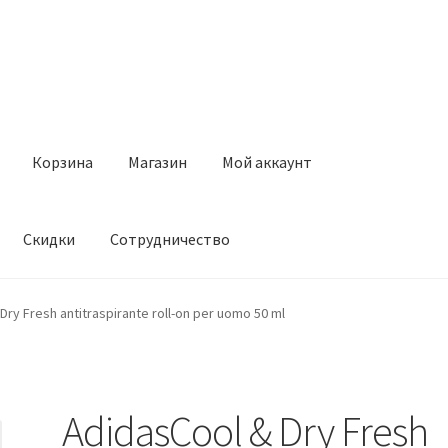
Корзина
Магазин
Мой аккаунт
Скидки
Сотрудничество
Магазин
Мой аккаунт
Оставить отзыв
Оформление заказа
Ск
Dry Fresh antitraspirante roll-on per uomo 50 ml
AdidasCool & Dry Fresh