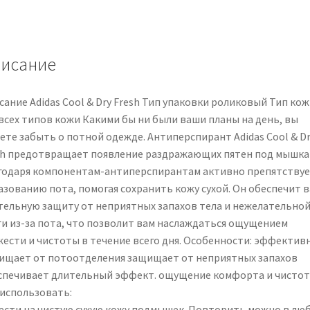
antitraspirante
roll-
on
per
исание
uomo
50
ание Adidas Cool & Dry Fresh Тип упаковки роликовый Тип кож
ml
 всех типов кожи Какими бы ни были ваши планы на день, вы
ете забыть о потной одежде. Антиперспирант Adidas Cool & Dr
sh предотвращает появление раздражающих пятен под мышка
годаря компонентам-антиперспирантам активно препятству
азованию пота, помогая сохранить кожу сухой. Он обеспечит 
тельную защиту от неприятных запахов тела и нежелательно
ги из-за пота, что позволит вам наслаждаться ощущением
жести и чистоты в течение всего дня. Особенности: эффектив
ищает от потоотделения защищает от неприятных запахов
спечивает длительный эффект. ощущение комфорта и чистот
 использовать:
ести на чистую сухую кожу подмышек. Повторить можно в лю