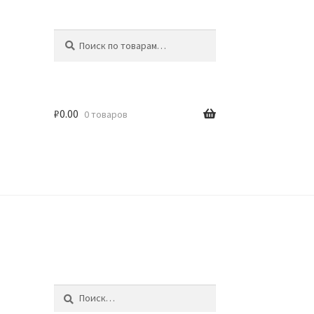
Искать:
Поиск
₽
0.00
0 товаров
идки
Найти: