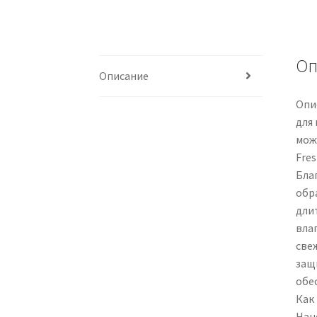
Оп
Описание
Опис
для
мож
Fre
Бла
обр
дли
вла
све
защ
обе
Как
Нан