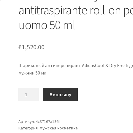
antitraspirante roll-on p
uomo 50 ml
₽
1,520.00
Шариковый антиперспирант AdidasCool & Dry Fresh д
мужчин 50 мл
Количество
В корзину
товара
AdidasCool
&
Dry
Артикул:
4c37167a186f
Категория:
Мужская косметика
Fresh