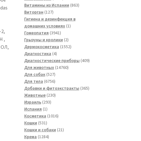
товаров
863
Витамины из Испании
863
idas
127
товара
Виторган
127
товаров
Гигиена и дезинфекция в
1
домашних условиях
1
2,
3941
товар
Гомеопатия
3941
 ,
товар
2
Грызуны и кролики
2
товара
1552
ОЛ,
Дермокосметика
1552
4
товара
Диагностика
4
товара
409
Диагностические приборы
409
14760
товаров
Для животных
14760
527
товаров
Для собак
527
товаров
6756
Для тела
6756
товаров
365
Добавки и фитоэкстракты
365
230
товаров
Животные
230
293
товаров
Израиль
293
1
товара
Испания
1
товар
1016
Косметика
1016
531
товаров
Кошки
531
товар
21
Кошки и собаки
21
1284
товар
Крема
1284