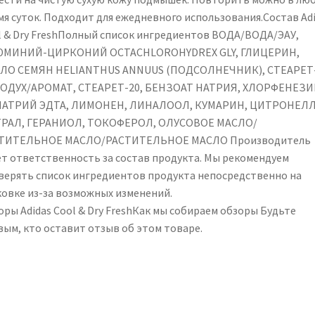
мя суток. Подходит для ежедневного использования.Состав Ad
l & Dry FreshПолный список ингредиентов ВОДА/ВОДА/ЭАУ,
МИНИЙ-ЦИРКОНИЙ OCTACHLOROHYDREX GLY, ГЛИЦЕРИН,
ЛО СЕМЯН HELIANTHUS ANNUUS (ПОДСОЛНЕЧНИК), СТЕАРЕТ-
ОДУХ/АРОМАТ, СТЕАРЕТ-20, БЕНЗОАТ НАТРИЯ, ХЛОРФЕНЕЗИН
АТРИЙ ЭДТА, ЛИМОНЕН, ЛИНАЛООЛ, КУМАРИН, ЦИТРОНЕЛЛ
РАЛ, ГЕРАНИОЛ, ТОКОФЕРОЛ, ОЛУСОВОЕ МАСЛО/
ТИТЕЛЬНОЕ МАСЛО/РАСТИТЕЛЬНОЕ МАСЛО Производитель
ет ответственность за состав продукта. Мы рекомендуем
верять список ингредиентов продукта непосредственно на
ковке из-за возможных изменений.
оры Adidas Cool & Dry FreshКак мы собираем обзоры Будьте
вым, кто оставит отзыв об этом товаре.