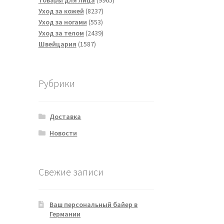
Товары для лица
9965
8237
товаров
Уход за кожей
8237
553
товаров
Уход за ногами
553
товара
2439
Уход за телом
2439
1587
товаров
Швейцария
1587
товаров
Рубрики
Доставка
Новости
Свежие записи
Ваш персональный байер в
Германии