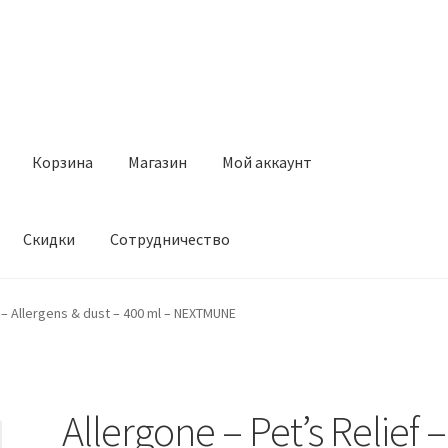
Корзина
Магазин
Мой аккаунт
Скидки
Сотрудничество
Магазин
Мой аккаунт
Оставить отзыв
Оформление заказа
Ск
f – Allergens & dust – 400 ml – NEXTMUNE
Allergone – Pet’s Relief –