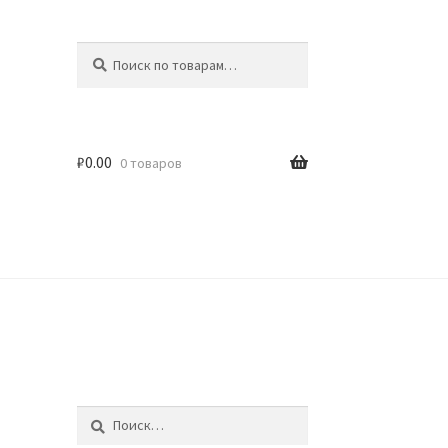
Искать:
Поиск
₽
0.00
0 товаров
идки
Найти: