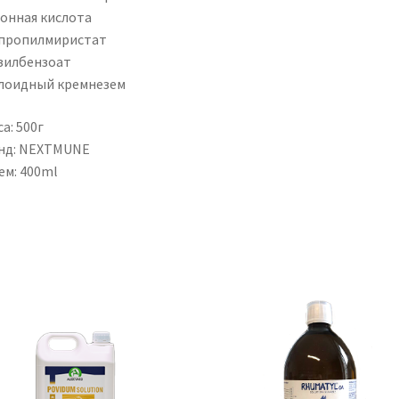
онная кислота
пропилмиристат
зилбензоат
лоидный кремнезем
а: 500г
нд: NEXTMUNE
ем: 400ml