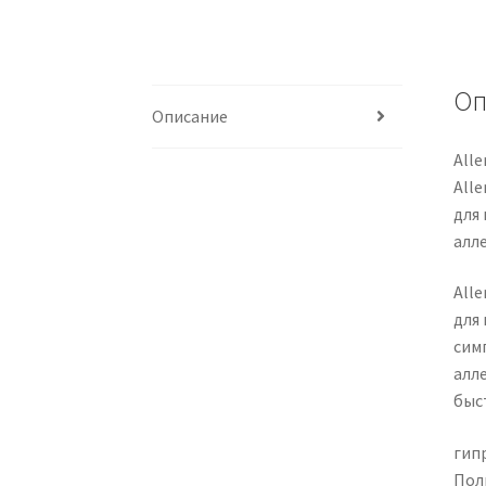
Оп
Описание
Alle
Alle
для
алл
Alle
для
сим
алл
быс
гип
Пол