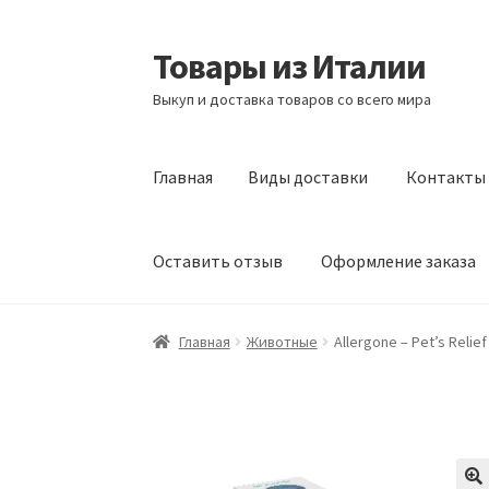
Товары из Италии
Перейти
Перейти
к
к
Выкуп и доставка товаров со всего мира
навигации
содержимому
Главная
Виды доставки
Контакты
Оставить отзыв
Оформление заказа
Главная
Виды доставки
Контакты
Корзина
Главная
Животные
Allergone – Pet’s Relie
Сотрудничество