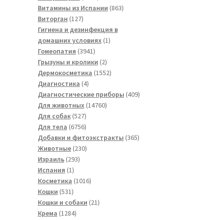
товаров
863
Витамины из Испании
863
127
товара
Виторган
127
товаров
Гигиена и дезинфекция в
1
домашних условиях
1
3941
товар
Гомеопатия
3941
товар
2
Грызуны и кролики
2
товара
1552
Дермокосметика
1552
4
товара
Диагностика
4
товара
409
Диагностические приборы
409
14760
товаров
Для животных
14760
527
товаров
Для собак
527
товаров
6756
Для тела
6756
товаров
365
Добавки и фитоэкстракты
365
230
товаров
Животные
230
293
товаров
Израиль
293
1
товара
Испания
1
товар
1016
Косметика
1016
531
товаров
Кошки
531
товар
21
Кошки и собаки
21
1284
товар
Крема
1284