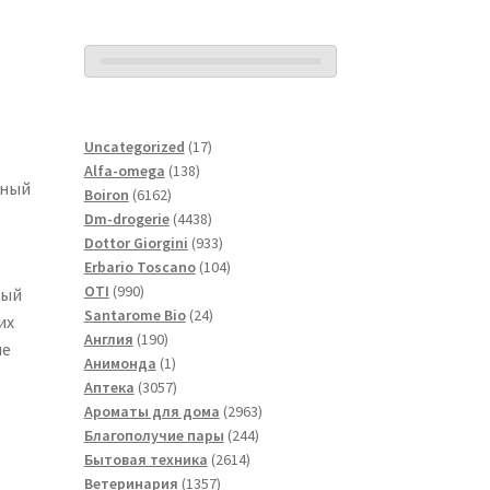
17
Uncategorized
17
138
товаров
Alfa-omega
138
нный
6162
товаров
Boiron
6162
товара
4438
Dm-drogerie
4438
товаров
933
Dottor Giorgini
933
товара
104
Erbario Toscano
104
990
товара
OTI
990
ный
товаров
24
Santarome Bio
24
их
190
товара
Англия
190
ие
товаров
1
Анимонда
1
товар
3057
Аптека
3057
товаров
2963
Ароматы для дома
2963
244
товара
Благополучие пары
244
2614
товара
Бытовая техника
2614
1357
товаров
Ветеринария
1357