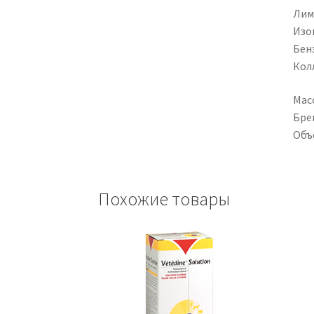
Лим
Изо
Бен
Кол
Масс
Бре
Объ
Похожие товары