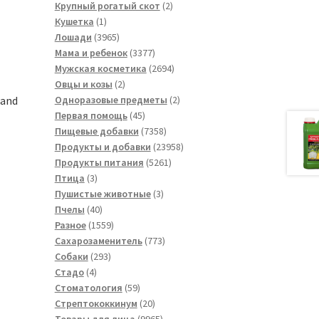
товара
2
Крупный рогатый скот
2
1
товара
Кушетка
1
товар
3965
Лошади
3965
товаров
3377
Мама и ребенок
3377
товаров
2694
Мужская косметика
2694
2
товара
Овцы и козы
2
товара
2
 and
Одноразовые предметы
2
45
товара
Первая помощь
45
товаров
7358
Пищевые добавки
7358
товаров
23958
Продукты и добавки
23958
5261
товаров
Продукты питания
5261
3
товар
Птица
3
товара
3
Пушистые животные
3
40
товара
Пчелы
40
товаров
1559
Разное
1559
товаров
773
Сахарозаменитель
773
293
товара
Собаки
293
4
товара
Стадо
4
товара
59
Стоматология
59
товаров
20
Стрептококкинум
20
товаров
9965