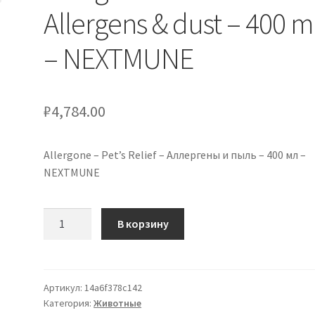
Allergens & dust – 400 m
– NEXTMUNE
₽
4,784.00
Allergone – Pet’s Relief – Аллергены и пыль – 400 мл –
NEXTMUNE
Количество
В корзину
товара
Allergone
–
Pet's
Артикул:
14a6f378c142
Категория:
Животные
Relief