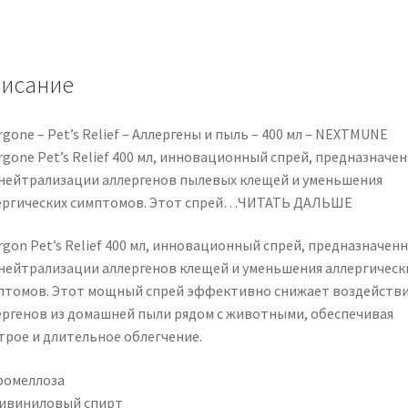
–
Allergens
&
dust
исание
–
400
rgone – Pet’s Relief – Аллергены и пыль – 400 мл – NEXTMUNE
ml
rgone Pet’s Relief 400 мл, инновационный спрей, предназначе
–
 нейтрализации аллергенов пылевых клещей и уменьшения
NEXTMUNE
ергических симптомов. Этот спрей…ЧИТАТЬ ДАЛЬШЕ
rgon Pet’s Relief 400 мл, инновационный спрей, предназначен
 нейтрализации аллергенов клещей и уменьшения аллергическ
птомов. Этот мощный спрей эффективно снижает воздейств
ергенов из домашней пыли рядом с животными, обеспечивая
трое и длительное облегчение.
ромеллоза
ивиниловый спирт