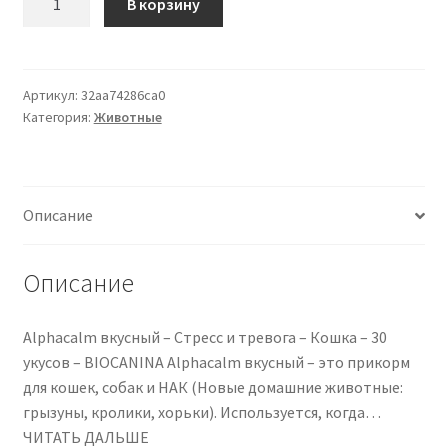
В корзину
товара
Alphacalm
Tasty
–
Артикул:
32aa74286ca0
Категория:
Животные
Stress
and
Anxiety
–
Описание
Cat
–
30
Описание
bites
–
Alphacalm вкусный – Стресс и тревога – Кошка – 30
BIOCANINA
укусов – BIOCANINA Alphacalm вкусный – это прикорм
для кошек, собак и НАК (Новые домашние животные:
грызуны, кролики, хорьки). Используется, когда…
ЧИТАТЬ ДАЛЬШЕ