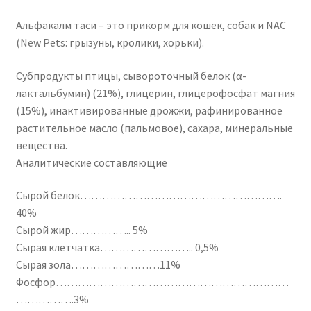
Альфакалм таси – это прикорм для кошек, собак и NAC
(New Pets: грызуны, кролики, хорьки).
Субпродукты птицы, сывороточный белок (α-
лактальбумин) (21%), глицерин, глицерофосфат магния
(15%), инактивированные дрожжи, рафинированное
растительное масло (пальмовое), сахара, минеральные
вещества.
Аналитические составляющие
Сырой белок……………………………………………….
40%
Сырой жир…………….. 5%
Сырая клетчатка…………………….. 0,5%
Сырая зола……………………11%
Фосфор………………………………………………………
…………….3%