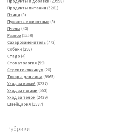
товаров
23958
Продукты и добавки
23958
5261
товаров
Продукты питания
5261
3
товар
Птица
3
товара
3
Пушистые животные
3
40
товара
Пчелы
40
товаров
1559
Разное
1559
товаров
773
Сахарозаменитель
773
293
товара
Собаки
293
4
товара
Стадо
4
товара
59
Стоматология
59
товаров
20
Стрептококкинум
20
товаров
9965
Товары для лица
9965
8237
товаров
Уход за кожей
8237
553
товаров
Уход за ногами
553
товара
2439
Уход за телом
2439
1587
товаров
Швейцария
1587
товаров
Рубрики