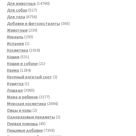
14760
товаров
Для животных
14760
527
товаров
Для собак
527
товаров
6756
Для тела
6756
товаров
365
Добавки и фитоэкстракты
365
230
товаров
Животные
230
293
товаров
Израиль
293
1
товара
Испания
1
товар
1016
Косметика
1016
531
товаров
Кошки
531
товар
21
Кошки и собаки
21
1284
товар
Крема
1284
товара
2
Крупный рогатый скот
2
1
товара
Кушетка
1
товар
3965
Лошади
3965
товаров
3377
Мама и ребенок
3377
товаров
2694
Мужская косметика
2694
2
товара
Овцы и козы
2
товара
2
Одноразовые предметы
2
45
товара
Первая помощь
45
товаров
7358
Пищевые добавки
7358