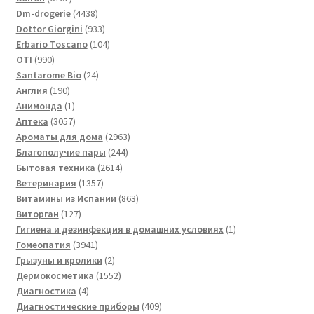
товара
4438
Dm-drogerie
4438
товаров
933
Dottor Giorgini
933
товара
104
Erbario Toscano
104
990
товара
OTI
990
товаров
24
Santarome Bio
24
190
товара
Англия
190
товаров
1
Анимонда
1
товар
3057
Аптека
3057
товаров
2963
Ароматы для дома
2963
244
товара
Благополучие пары
244
2614
товара
Бытовая техника
2614
1357
товаров
Ветеринария
1357
товаров
863
Витамины из Испании
863
127
товара
Виторган
127
товаров
1
Гигиена и дезинфекция в домашних условиях
1
3941
товар
Гомеопатия
3941
товар
2
Грызуны и кролики
2
товара
1552
Дермокосметика
1552
4
товара
Диагностика
4
товара
409
Диагностические приборы
409