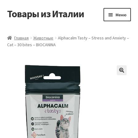
Товары из Италии
Перейти
Перейти
Меню
к
к
навигации
содержимому
Главная
Главная
Животные
Alphacalm Tasty – Stress and Anxiety –
Cat – 30 bites – BIOCANINA
Виды доставки
Контакты
Корзина
Магазин
Мой аккаунт
Оставить отзыв