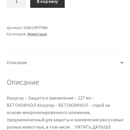
В корзину
товара
Aluspray
–
Protection
Артикул:
638b19f9798b
Категория:
Животные
and
healing
–
127
Описание
ml
–
VETOQUINOL
Описание
Aluspray – Защита и заживление – 127 мл –
ВЕТОКХИНОЛ Aluspray – ВЕТОКХИНОЛ – спрей на
основе микронизированного алюминия,
предназначенный для защиты и заживления ран у самых
разных животных, в том числе…ЧИТАТЬ ДАЛЬШЕ