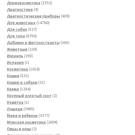
товара
1552
Дермокосметика
1552
4
товара
Диагностика
4
товара
409
Диагностические приборы
409
14760
товаров
Для животных
14760
527
товаров
Для собак
527
товаров
6756
Для тела
6756
товаров
365
Добавки и фитоэкстракты
365
230
товаров
Животные
230
293
товаров
Израиль
293
1
товара
Испания
1
товар
1016
Косметика
1016
531
товаров
Кошки
531
товар
21
Кошки и собаки
21
1284
товар
Крема
1284
товара
2
Крупный рогатый скот
2
1
товара
Кушетка
1
товар
3965
Лошади
3965
товаров
3377
Мама и ребенок
3377
товаров
2694
Мужская косметика
2694
2
товара
Овцы и козы
2