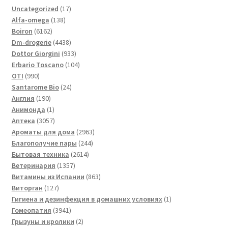
17
Uncategorized
17
138
товаров
Alfa-omega
138
6162
товаров
Boiron
6162
товара
4438
Dm-drogerie
4438
товаров
933
Dottor Giorgini
933
товара
104
Erbario Toscano
104
990
товара
OTI
990
товаров
24
Santarome Bio
24
190
товара
Англия
190
товаров
1
Анимонда
1
товар
3057
Аптека
3057
товаров
2963
Ароматы для дома
2963
244
товара
Благополучие пары
244
2614
товара
Бытовая техника
2614
1357
товаров
Ветеринария
1357
товаров
863
Витамины из Испании
863
127
товара
Виторган
127
товаров
1
Гигиена и дезинфекция в домашних условиях
1
3941
товар
Гомеопатия
3941
товар
2
Грызуны и кролики
2