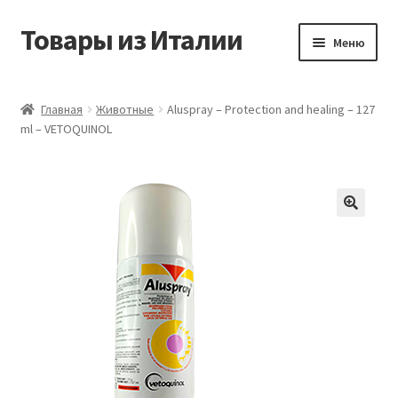
Товары из Италии
Перейти
Перейти
Меню
к
к
навигации
содержимому
Главная
Главная
Животные
Aluspray – Protection and healing – 127
ml – VETOQUINOL
Виды доставки
Контакты
Корзина
Магазин
Мой аккаунт
Оставить отзыв