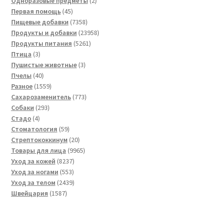
товара
2
Одноразовые предметы
2
45
товара
Первая помощь
45
товаров
7358
Пищевые добавки
7358
товаров
23958
Продукты и добавки
23958
5261
товаров
Продукты питания
5261
3
товар
Птица
3
товара
3
Пушистые животные
3
40
товара
Пчелы
40
товаров
1559
Разное
1559
товаров
773
Сахарозаменитель
773
293
товара
Собаки
293
4
товара
Стадо
4
товара
59
Стоматология
59
товаров
20
Стрептококкинум
20
товаров
9965
Товары для лица
9965
8237
товаров
Уход за кожей
8237
553
товаров
Уход за ногами
553
товара
2439
Уход за телом
2439
1587
товаров
Швейцария
1587
товаров