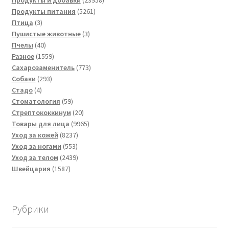
Продукты и добавки
23958
5261
товаров
Продукты питания
5261
3
товар
Птица
3
товара
3
Пушистые животные
3
40
товара
Пчелы
40
товаров
1559
Разное
1559
товаров
773
Сахарозаменитель
773
293
товара
Собаки
293
4
товара
Стадо
4
товара
59
Стоматология
59
товаров
20
Стрептококкинум
20
товаров
9965
Товары для лица
9965
8237
товаров
Уход за кожей
8237
553
товаров
Уход за ногами
553
товара
2439
Уход за телом
2439
1587
товаров
Швейцария
1587
товаров
Рубрики