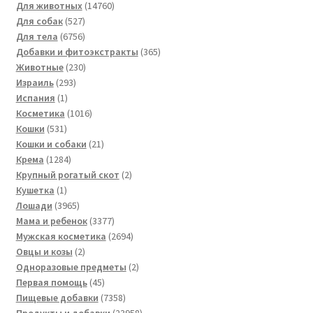
14760
товаров
Для животных
14760
527
товаров
Для собак
527
товаров
6756
Для тела
6756
товаров
365
Добавки и фитоэкстракты
365
230
товаров
Животные
230
293
товаров
Израиль
293
1
товара
Испания
1
товар
1016
Косметика
1016
531
товаров
Кошки
531
товар
21
Кошки и собаки
21
1284
товар
Крема
1284
товара
2
Крупный рогатый скот
2
1
товара
Кушетка
1
товар
3965
Лошади
3965
товаров
3377
Мама и ребенок
3377
товаров
2694
Мужская косметика
2694
2
товара
Овцы и козы
2
товара
2
Одноразовые предметы
2
45
товара
Первая помощь
45
товаров
7358
Пищевые добавки
7358
товаров
23958