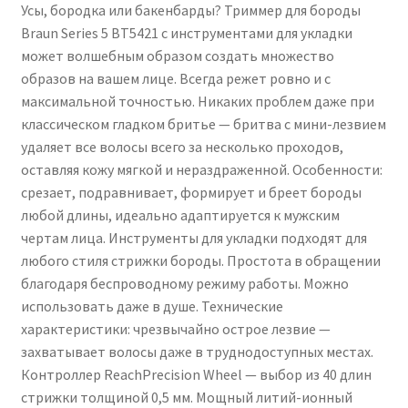
Усы, бородка или бакенбарды? Триммер для бороды
Braun Series 5 BT5421 с инструментами для укладки
может волшебным образом создать множество
образов на вашем лице. Всегда режет ровно и с
максимальной точностью. Никаких проблем даже при
классическом гладком бритье — бритва с мини-лезвием
удаляет все волосы всего за несколько проходов,
оставляя кожу мягкой и нераздраженной. Особенности:
срезает, подравнивает, формирует и бреет бороды
любой длины, идеально адаптируется к мужским
чертам лица. Инструменты для укладки подходят для
любого стиля стрижки бороды. Простота в обращении
благодаря беспроводному режиму работы. Можно
использовать даже в душе. Технические
характеристики: чрезвычайно острое лезвие —
захватывает волосы даже в труднодоступных местах.
Контроллер ReachPrecision Wheel — выбор из 40 длин
стрижки толщиной 0,5 мм. Мощный литий-ионный