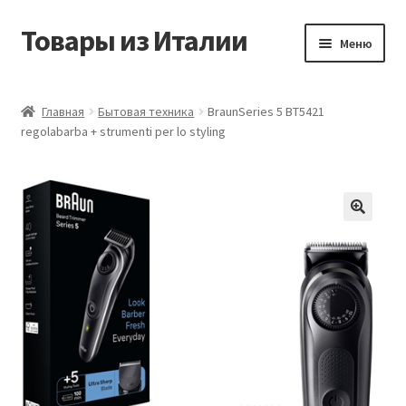
Товары из Италии
Перейти
Перейти
Меню
к
к
навигации
содержимому
Главная
Главная
Бытовая техника
BraunSeries 5 BT5421
regolabarba + strumenti per lo styling
Виды доставки
Контакты
Корзина
Магазин
Мой аккаунт
Оставить отзыв