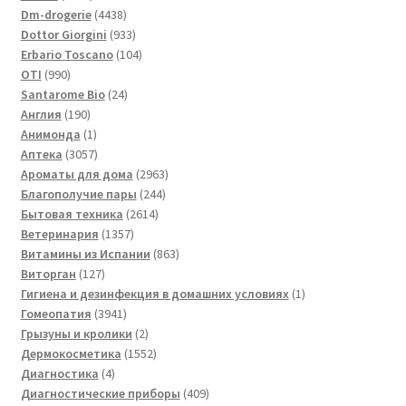
товара
4438
Dm-drogerie
4438
товаров
933
Dottor Giorgini
933
товара
104
Erbario Toscano
104
990
товара
OTI
990
товаров
24
Santarome Bio
24
190
товара
Англия
190
товаров
1
Анимонда
1
товар
3057
Аптека
3057
товаров
2963
Ароматы для дома
2963
244
товара
Благополучие пары
244
2614
товара
Бытовая техника
2614
1357
товаров
Ветеринария
1357
товаров
863
Витамины из Испании
863
127
товара
Виторган
127
товаров
1
Гигиена и дезинфекция в домашних условиях
1
3941
товар
Гомеопатия
3941
товар
2
Грызуны и кролики
2
товара
1552
Дермокосметика
1552
4
товара
Диагностика
4
товара
409
Диагностические приборы
409