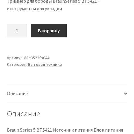
Триммер для бороды BraunSeries 5 BT5421 +
инструменты для укладки
Количество
В корзину
товара
BraunSeries
5
BT5421
Артикул:
88e3522fb044
Категория:
Бытовая техника
regolabarba
+
strumenti
per
Описание
lo
styling
Описание
Braun Series 5 BT5421 Источник питания Блок питания