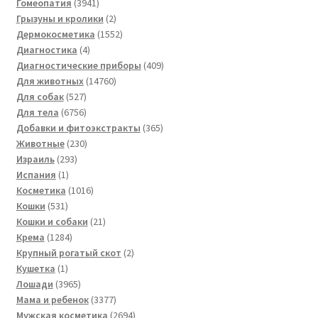
3941
товар
Гомеопатия
3941
товар
2
Грызуны и кролики
2
товара
1552
Дермокосметика
1552
4
товара
Диагностика
4
товара
409
Диагностические приборы
409
14760
товаров
Для животных
14760
527
товаров
Для собак
527
товаров
6756
Для тела
6756
товаров
365
Добавки и фитоэкстракты
365
230
товаров
Животные
230
293
товаров
Израиль
293
1
товара
Испания
1
товар
1016
Косметика
1016
531
товаров
Кошки
531
товар
21
Кошки и собаки
21
1284
товар
Крема
1284
товара
2
Крупный рогатый скот
2
1
товара
Кушетка
1
товар
3965
Лошади
3965
товаров
3377
Мама и ребенок
3377
товаров
2694
Мужская косметика
2694