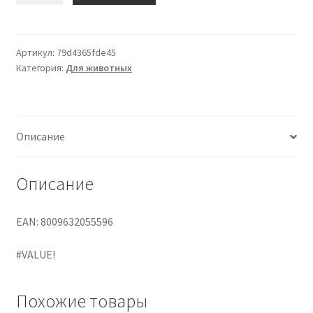
"GIMDOG
BAM
BONES
Артикул:
79d4365fde45
Категория:
Для животных
BACON
7.25""
-
18.4CM"
Описание
Описание
EAN: 8009632055596
#VALUE!
Похожие товары