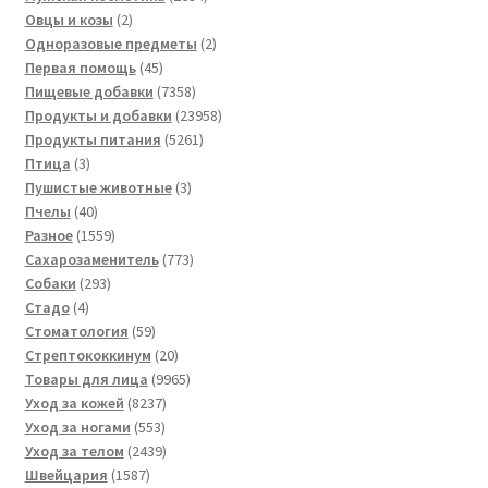
2
товара
Овцы и козы
2
товара
2
Одноразовые предметы
2
45
товара
Первая помощь
45
товаров
7358
Пищевые добавки
7358
товаров
23958
Продукты и добавки
23958
5261
товаров
Продукты питания
5261
3
товар
Птица
3
товара
3
Пушистые животные
3
40
товара
Пчелы
40
товаров
1559
Разное
1559
товаров
773
Сахарозаменитель
773
293
товара
Собаки
293
4
товара
Стадо
4
товара
59
Стоматология
59
товаров
20
Стрептококкинум
20
товаров
9965
Товары для лица
9965
8237
товаров
Уход за кожей
8237
553
товаров
Уход за ногами
553
товара
2439
Уход за телом
2439
1587
товаров
Швейцария
1587