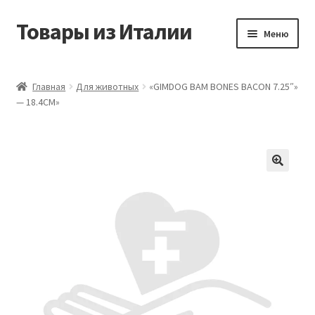
Товары из Италии
Перейти
Перейти
Меню
к
к
навигации
содержимому
Главная
Главная
Для животных
«GIMDOG BAM BONES BACON 7.25″»
— 18.4CM»
Виды доставки
Контакты
Корзина
Магазин
Мой аккаунт
Оставить отзыв