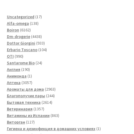
17
Uncategorized
17
138
товаров
Alfa-omega
138
6162
товаров
Boiron
6162
товара
4438
Dm-drogerie
4438
товаров
933
Dottor Giorgini
933
товара
104
Erbario Toscano
104
990
товара
OTI
990
товаров
24
Santarome Bio
24
190
товара
Англия
190
товаров
1
Анимонда
1
товар
3057
Аптека
3057
товаров
2963
Ароматы для дома
2963
244
товара
Благополучие пары
244
2614
товара
Бытовая техника
2614
1357
товаров
Ветеринария
1357
товаров
863
Витамины из Испании
863
127
товара
Виторган
127
товаров
1
Гигиена и дезинфекция в домашних условиях
1