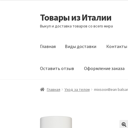
Товары из Италии
Перейти
Перейти
к
к
Выкуп и доставка товаров со всего мира
навигации
содержимому
Главная
Виды доставки
Контакты
Оставить отзыв
Оформление заказа
Главная
Виды доставки
Контакты
Корзина
Главная
Уход за телом
mixsoonBean balsamo
Сотрудничество