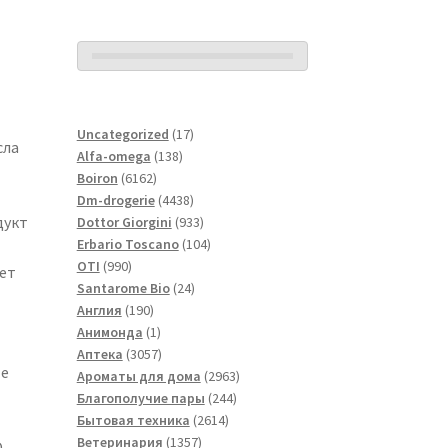
17
Uncategorized
17
сла
138
товаров
Alfa-omega
138
6162
товаров
Boiron
6162
товара
4438
Dm-drogerie
4438
дукт
товаров
933
Dottor Giorgini
933
товара
104
Erbario Toscano
104
990
товара
OTI
990
ет
товаров
24
Santarome Bio
24
190
товара
Англия
190
товаров
1
Анимонда
1
товар
3057
Аптека
3057
те
товаров
2963
Ароматы для дома
2963
244
товара
Благополучие пары
244
2614
товара
Бытовая техника
2614
1357
товаров
Ветеринария
1357
О