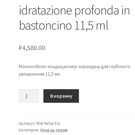
idratazione profonda in
bastoncino 11,5 ml
₽
4,580.00
MixsoonBean кондиционер-карандаш для глубокого
увлажнения 11,5 мл
Количество
В корзину
товара
mixsoonBean
balsamo
di
Артикул:
f84c9efac33c
Категория:
Уход за телом
idratazione