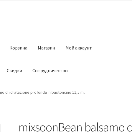
Корзина
Магазин
Мой аккаунт
Скидки
Сотрудничество
Магазин
Мой аккаунт
Оставить отзыв
Оформление заказа
Ск
 di idratazione profonda in bastoncino 11,5 ml
mixsoonBean balsamo d