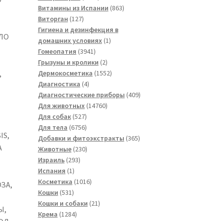
товаров
863
Витамины из Испании
863
127
товара
Виторган
127
товаров
Гигиена и дезинфекция в
ЛО
1
домашних условиях
1
3941
товар
Гомеопатия
3941
товар
2
Грызуны и кролики
2
товара
1552
,
Дермокосметика
1552
4
товара
Диагностика
4
товара
409
Диагностические приборы
409
14760
товаров
Для животных
14760
527
товаров
Для собак
527
товаров
6756
Для тела
6756
IS,
товаров
365
Добавки и фитоэкстракты
365
A
230
товаров
Животные
230
293
товаров
Израиль
293
1
товара
Испания
1
товар
1016
Косметика
1016
ЗА,
531
товаров
Кошки
531
товар
21
Кошки и собаки
21
Ы,
1284
товар
Крема
1284