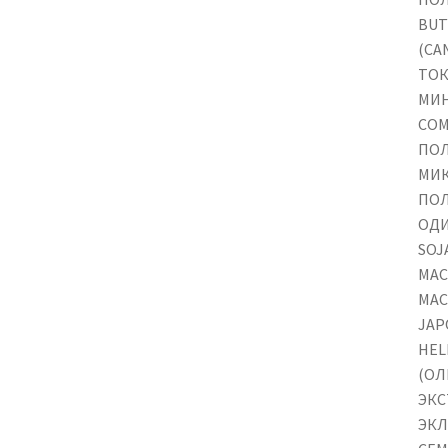
BUT
(CA
ТОК
МИН
COM
ПОЛ
МИК
ПОЛ
ОДИ
SOJ
МАС
МАС
JAP
HEL
(ОЛ
ЭКС
ЭКЛ