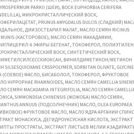
YROSPERMUM PARKII (ШЕИ), ВОСК EUPHORBIA CERIFERA
NDELILLA), МИКРОКРИСТАЛЛИЧЕСКИЙ ВОСК,
ОФЕРИЛАЦЕТАТ, PRUNUS AMYGDALUS DULCIS (СЛАДКИЙ) МАС
ДАЛЬНОЕ, ДИИЗОСТЕАРИЛ МАЛАТ, МАСЛО СЕМЯН RICINUS
MUNIS (КАСТОРОВОЕ), МАСЛО СЕМЯН МАКАДАМИИ,
ИГЛИЦЕРИЛ-6 ЭФИРЫ БЕГЕНАТ, ТОКОФЕРОЛ, ПОЛИЭТИЛЕН
РОКРИСТАЛЛИЧЕСКИЙ ВОСК, СИНТЕТИЧЕСКИЙ ВОСК,
ИМЕТИЛСИЛСЕССКИОКСАН, ВИНИЛДИМЕТИКОН/МЕТИКОН
Н SILSESQUIOXANE CRSSPOLYMER, SORBITAN OLIVATE, GLYCINE
A (СОЕВОЕ) МАСЛО, БИСАБОЛОЛ, ТОКОФЕРОЛ, ФРУКТОВОЕ
ЛО HIPPOPHAE RHAMNOIDES, МАСЛО СЕМЯН CAMELLIA SINENS
ЛО СЕМЯН MACADAMIA INTEGRIFOLIA, МАСЛО СЕМЯН CAMELLI
ONICA, SIMMONDSIA CHINENSIS (ЖОЖОБА) МАСЛО СЕМЯН,
IANTHUS ANNUUS (ПОДСОЛНЕЧНИК) МАСЛО, OLEA EUROPAEA
ИВКОВОЕ) ФРУКТОВОЕ МАСЛО, МАСЛО ЯДРА АРГАНИИ СПИНО
ТРАКТ МОНАСКУСА, ДЕГИДРОУКСУСНАЯ КИСЛОТА, ЭКСТРАКТ
ИПТЫ ПРОСТРАТЫ, ЭКСТРАКТ ЛИСТЬЕВ МЕЛИИ АЗАДИРАХТ