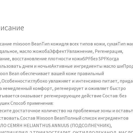
profonda
in
bastoncino
11,5
исание
ml
сание mixsoon BeanТип кожидля всех типов кожи, сухаяТип ма
дальное, масло жожобаЭффектУвлажнение, Регенерация,
ание, восстановление плотности кожиSPFбез SPFКогда
ользовать днем ​​и ночьюАктивные ингредиенты масло шиПро
soon Bean обеспечивает вашей коже правильный
д.Особенности:глубоко увлажняет и интенсивно питает, прида
а немедленный комфорт, регенерирует и оживляет быстро
тывается оказывает регенерирующее действие Состав: без
ушек Способ применения:
есите достаточное количество на проблемные зоны и оставь
ствовать.Состав Mixsoon BeanПолный список ингредиентов
ЛО СЕМЯН HELIANTHUS ANNUUS (ПОДСОЛНЕЧНИК),
ИГЛИЦЕРИЛ-2 ТРИИЗОСТЕАРАТ, ОКТИЛДОДЕКАНОЛ, МАСЛ