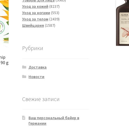
Товары для лица
9965
8237
товаров
Уход за кожей
8237
553
товаров
Уход за ногами
553
товара
2439
Уход за телом
2439
1587
товаров
Швейцария
1587
товаров
Рубрики
hip
 90 g
Доставка
Новости
Свежие записи
Ваш персональный байер в
Германии