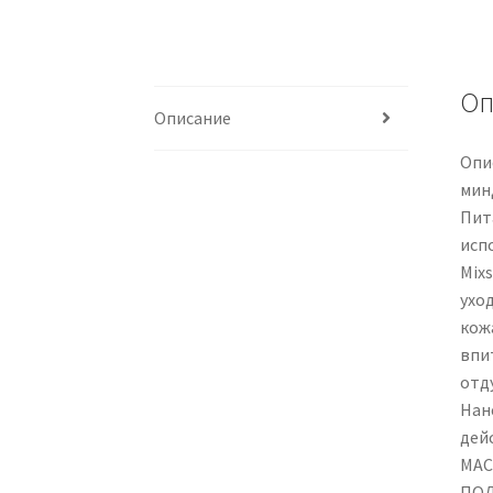
Оп
Описание
Опи
мин
Пит
исп
Mix
ухо
кож
впи
отд
Нан
дей
МАС
ПОЛ