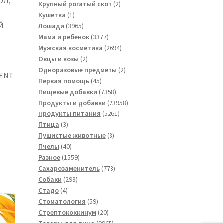
ОЛ,
товара
2
Крупный рогатый скот
2
1
товара
Кушетка
1
Й
товар
3965
Лошади
3965
товаров
3377
Мама и ребенок
3377
товаров
2694
Мужская косметика
2694
2
товара
Овцы и козы
2
товара
2
Одноразовые предметы
2
MENT
45
товара
Первая помощь
45
товаров
7358
Пищевые добавки
7358
товаров
23958
Продукты и добавки
23958
5261
товаров
Продукты питания
5261
3
товар
Птица
3
товара
3
Пушистые животные
3
40
товара
Пчелы
40
товаров
1559
Разное
1559
товаров
773
Сахарозаменитель
773
293
товара
Собаки
293
4
товара
Стадо
4
товара
59
Стоматология
59
товаров
20
Стрептококкинум
20
товаров
9965