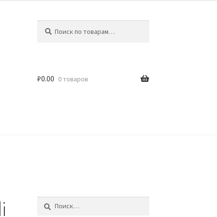
Искать:
Поиск
₽
0.00
0 товаров
идки
i
Найти: