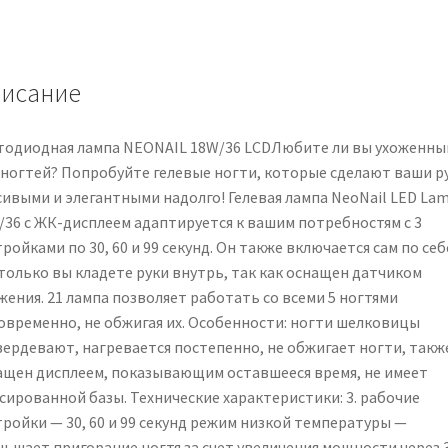
lampada
LED
per
unghie
исание
gel
1
тодиодная лампа NEONAIL 18W/36 LCDЛюбите ли вы ухоженны
pz
 ногтей? Попробуйте гелевые ногти, которые сделают ваши р
сивыми и элегантными надолго! Гелевая лампа NeoNail LED La
/36 с ЖК-дисплеем адаптируется к вашим потребностям с 3
ройками по 30, 60 и 99 секунд. Он также включается сам по себ
 только вы кладете руки внутрь, так как оснащен датчиком
жения. 21 лампа позволяет работать со всеми 5 ногтями
овременно, не обжигая их. Особенности: ногти шелковицы
вердевают, нагревается постепенно, не обжигает ногти, такж
ащен дисплеем, показывающим оставшееся время, не имеет
сированной базы. Технические характеристики: 3. рабочие
тройки — 30, 60 и 99 секунд режим низкой температуры —
ньшает пригорание ногтя за счет увеличения мощности через 3