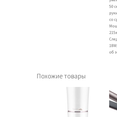
50 
руки
со с
Мощн
215
Сле
18W
об 
Похожие товары