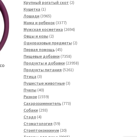
товара
2
Крупный рогатый скот
2
1
товара
Кушетка
1
товар
3965
Лошади
3965
товаров
3377
Мама и ребенок
3377
товаров
2694
Мужская косметика
2694
2
товара
Овцы и козы
2
товара
2
Одноразовые предметы
2
45
товара
Первая помощь
45
товаров
7358
Пищевые добавки
7358
товаров
23958
Продукты и добавки
23958
co
5261
товаров
Продукты питания
5261
3
товар
Птица
3
товара
3
Пушистые животные
3
40
товара
Пчелы
40
товаров
1559
Разное
1559
товаров
773
Сахарозаменитель
773
293
товара
Собаки
293
4
товара
Стадо
4
товара
59
Стоматология
59
товаров
20
Стрептококкинум
20
товаров
9965