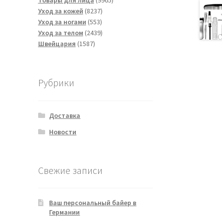
Товары для лица
9965
8237
товаров
Уход за кожей
8237
553
товаров
Уход за ногами
553
товара
2439
Уход за телом
2439
1587
товаров
Швейцария
1587
товаров
Рубрики
Доставка
Новости
Свежие записи
Ваш персональный байер в
Германии