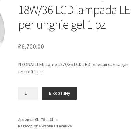
18W/36 LCD lampada L
per unghie gel 1 pz
₽
6,700.00
NEONAILLED Lamp 18W/36 LCD LED гелевая лампа для
ногтей 1 шт.
Количество
В корзину
товара
NEONAILLED
Lamp
18W/36
Артикул:
9bf7ff1e6fec
Категория:
Бытовая техника
LCD