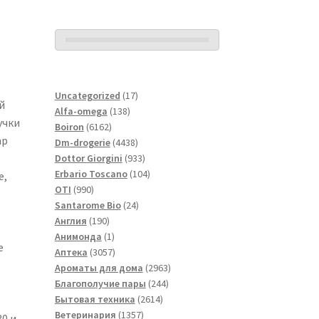
17
Uncategorized
17
й
138
товаров
Alfa-omega
138
учки
6162
товаров
Boiron
6162
mp
товара
4438
Dm-drogerie
4438
товаров
933
Dottor Giorgini
933
товара
104
Erbario Toscano
104
е,
990
товара
OTI
990
товаров
24
Santarome Bio
24
190
товара
Англия
190
товаров
1
Анимонда
1
е
товар
3057
Аптека
3057
товаров
2963
Ароматы для дома
2963
244
товара
Благополучие пары
244
2614
товара
Бытовая техника
2614
1357
товаров
Ветеринария
1357
0 и