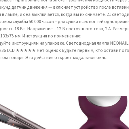
секунд датчик движения — включает устройство после вставки
 в лампе, и она выключается, когда вы их снимаете. 21 светод
роком службы 50 000 часов – для сушки всех ногтей одновреме
ость 18 Вт. Напряжение – 12 В постоянного тока, 2 А. Размер
х133х75 мм. Инструкция по применению:
дуйте инструкциям на упаковке. Светодиодная лампа NEONAIL
/36 LCD ★★★★★ Нет оценок Будьте первым, кто оставит от
этом товаре. Это действие откроет модальное окно.