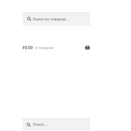
Искать:
Поиск
₽
0.00
0 товаров
идки
Найти: