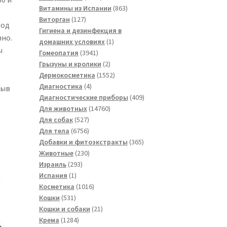
товаров
863
Витамины из Испании
863
127
товара
Виторган
127
иод
товаров
Гигиена и дезинфекция в
нно.
1
домашних условиях
1
ы
3941
товар
Гомеопатия
3941
товар
2
Грызуны и кролики
2
товара
1552
Дермокосметика
1552
4
товара
Диагностика
4
зыв
товара
409
Диагностические приборы
409
14760
товаров
Для животных
14760
527
товаров
Для собак
527
товаров
6756
Для тела
6756
товаров
365
Добавки и фитоэкстракты
365
230
товаров
Животные
230
293
товаров
Израиль
293
1
товара
Испания
1
товар
1016
Косметика
1016
531
товаров
Кошки
531
товар
21
Кошки и собаки
21
1284
товар
Крема
1284