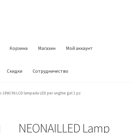
Корзина
Магазин
Мой аккаунт
Скидки
Сотрудничество
Магазин
Мой аккаунт
Оставить отзыв
Оформление заказа
Ск
 18W/36 LCD lampada LED per unghie gel 1 pz
NEONAILLED Lamp