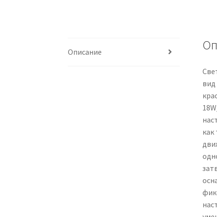
Оп
Описание
Све
вид
кра
18W
наст
как
дви
одн
зат
осн
фик
нас
уме