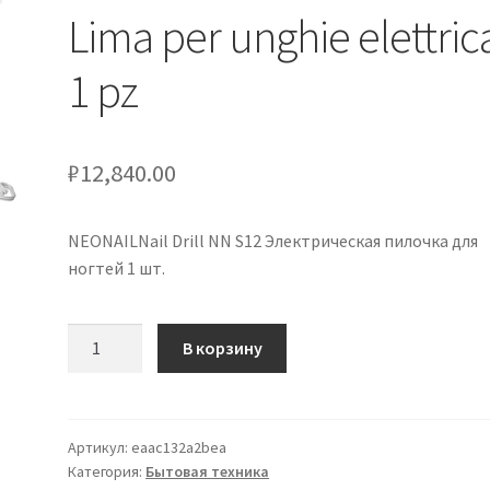
Lima per unghie elettric
1 pz
₽
12,840.00
NEONAILNail Drill NN S12 Электрическая пилочка для
ногтей 1 шт.
Количество
В корзину
товара
NEONAILNail
Drill
NN
Артикул:
eaac132a2bea
Категория:
Бытовая техника
S12