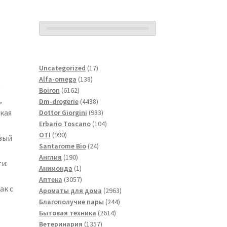
17
Uncategorized
17
138
товаров
Alfa-omega
138
в
6162
товаров
Boiron
6162
,
товара
4438
Dm-drogerie
4438
кая
товаров
933
Dottor Giorgini
933
товара
104
Erbario Toscano
104
990
товара
OTI
990
овый
товаров
24
Santarome Bio
24
190
товара
Англия
190
и:
товаров
1
Анимонда
1
товар
3057
Аптека
3057
ак с
товаров
2963
Ароматы для дома
2963
244
товара
Благополучие пары
244
2614
товара
Бытовая техника
2614
1357
товаров
Ветеринария
1357