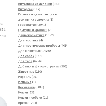
товаров
863
Витамины из Испании
863
127
товара
Виторган
127
товаров
Гигиена и дезинфекция в
1
домашних условиях
1
ю:
3941
товар
Гомеопатия
3941
 S12
товар
2
Грызуны и кролики
2
товара
1552
нии.
Дермокосметика
1552
4
товара
Диагностика
4
товара
409
Диагностические приборы
409
14760
товаров
Для животных
14760
527
товаров
Для собак
527
товаров
6756
Для тела
6756
товаров
365
Добавки и фитоэкстракты
365
230
товаров
Животные
230
293
товаров
Израиль
293
1
товара
Испания
1
товар
1016
Косметика
1016
531
товаров
Кошки
531
товар
21
Кошки и собаки
21
1284
товар
Крема
1284