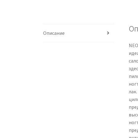
Оп
Описание
NEO
иде
сал
зде
пило
ног
лак
цил
пре
выс
ног
пре
вкл