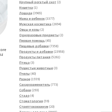
товара
2
Крупный рогатый скот
2
1
товара
Кушетка
1
товар
3965
Лошади
3965
товаров
3377
Мама и ребенок
3377
товаров
2694
Мужская косметика
2694
2
товара
Овцы и козы
2
товара
2
Одноразовые предметы
2
45
товара
Первая помощь
45
товаров
7358
Пищевые добавки
7358
tore
товаров
23958
Продукты и добавки
23958
pz
5261
товаров
Продукты питания
5261
3
товар
Птица
3
товара
3
Пушистые животные
3
40
товара
Пчелы
40
товаров
1559
Разное
1559
товаров
773
Сахарозаменитель
773
293
товара
Собаки
293
4
товара
Стадо
4
товара
59
Стоматология
59
товаров
20
Стрептококкинум
20
товаров
9965