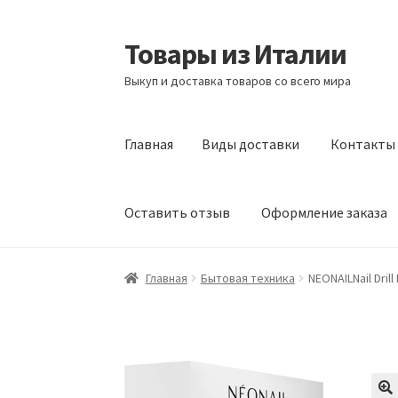
Товары из Италии
Перейти
Перейти
к
к
Выкуп и доставка товаров со всего мира
навигации
содержимому
Главная
Виды доставки
Контакты
Оставить отзыв
Оформление заказа
Главная
Виды доставки
Контакты
Корзина
Главная
Бытовая техника
NEONAILNail Drill
Сотрудничество