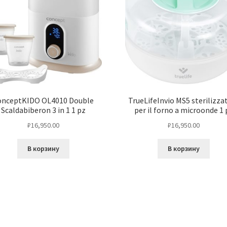
onceptKIDO OL4010 Double
TrueLifeInvio MS5 sterilizza
Scaldabiberon 3 in 1 1 pz
per il forno a microonde 1 
₽
16,950.00
₽
16,950.00
В корзину
В корзину