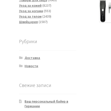
Товары для лица
9965
8237
товаров
Уход за кожей
8237
553
товаров
Уход за ногами
553
товара
2439
Уход за телом
2439
1587
товаров
Швейцария
1587
товаров
Рубрики
Доставка
Новости
Свежие записи
Ваш персональный байер в
Германии