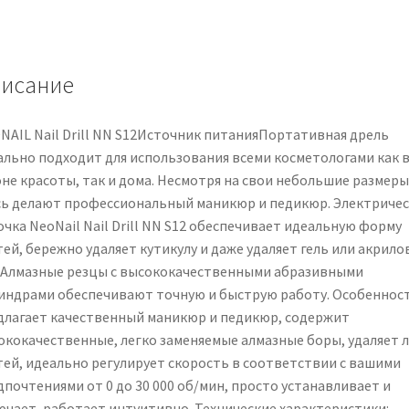
Lima
per
unghie
elettrica
исание
1
pz
NAIL Nail Drill NN S12Источник питанияПортативная дрель
ально подходит для использования всеми косметологами как 
оне красоты, так и дома. Несмотря на свои небольшие размеры
сь делают профессиональный маникюр и педикюр. Электричес
чка NeoNail Nail Drill NN S12 обеспечивает идеальную форму
тей, бережно удаляет кутикулу и даже удаляет гель или акрил
. Алмазные резцы с высококачественными абразивными
индрами обеспечивают точную и быструю работу. Особенност
длагает качественный маникюр и педикюр, содержит
ококачественные, легко заменяемые алмазные боры, удаляет л
тей, идеально регулирует скорость в соответствии с вашими
дпочтениями от 0 до 30 000 об/мин, просто устанавливает и
ючает, работает интуитивно. Технические характеристики: