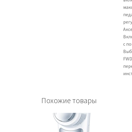
мак
пед
рег
Акс
Вклю
с п
Выб
FWD
пер
инс
Похожие товары