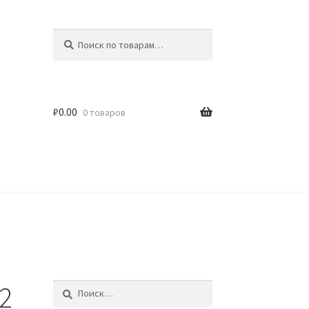
Искать:
Поиск
₽
0.00
0 товаров
идки
12
Найти: