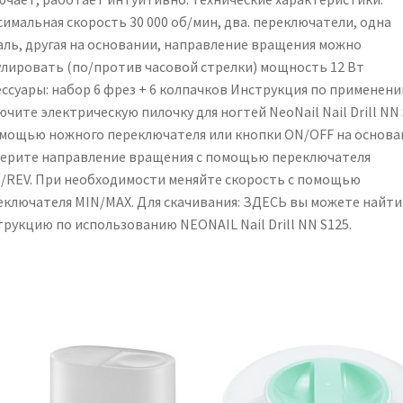
симальная скорость 30 000 об/мин, два. переключатели, одна
аль, другая на основании, направление вращения можно
улировать (по/против часовой стрелки) мощность 12 Вт
ессуары: набор 6 фрез + 6 колпачков Инструкция по применени
чите электрическую пилочку для ногтей NeoNail Nail Drill NN
омощью ножного переключателя или кнопки ON/OFF на основа
ерите направление вращения с помощью переключателя
/REV. При необходимости меняйте скорость с помощью
еключателя MIN/MAX. Для скачивания: ЗДЕСЬ вы можете найти
трукцию по использованию NEONAIL Nail Drill NN S125.