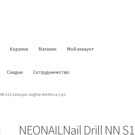
Корзина
Магазин
Мой аккаунт
Скидки
Сотрудничество
Магазин
Мой аккаунт
Оставить отзыв
Оформление заказа
Ск
 NN S12 Lima per unghie elettrica 1 pz
NEONAILNail Drill NN S