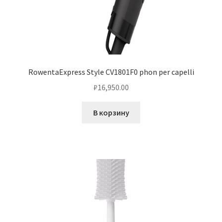
RowentaExpress Style CV1801F0 phon per capelli
₽
16,950.00
В корзину