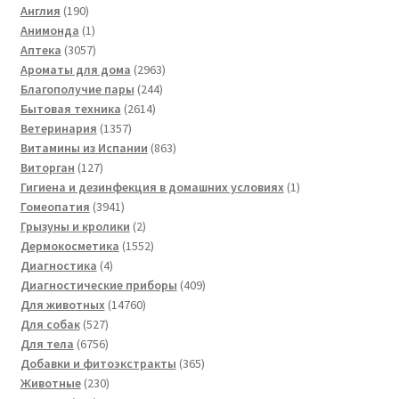
190
товара
Англия
190
товаров
1
Анимонда
1
товар
3057
Аптека
3057
товаров
2963
Ароматы для дома
2963
244
товара
Благополучие пары
244
2614
товара
Бытовая техника
2614
1357
товаров
Ветеринария
1357
товаров
863
Витамины из Испании
863
127
товара
Виторган
127
товаров
1
Гигиена и дезинфекция в домашних условиях
1
3941
товар
Гомеопатия
3941
товар
2
Грызуны и кролики
2
товара
1552
Дермокосметика
1552
4
товара
Диагностика
4
товара
409
Диагностические приборы
409
14760
товаров
Для животных
14760
527
товаров
Для собак
527
товаров
6756
Для тела
6756
товаров
365
Добавки и фитоэкстракты
365
230
товаров
Животные
230