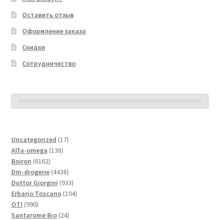
Оставить отзыв
Оформление заказа
Скидки
Сотрудничество
17
Uncategorized
17
138
товаров
Alfa-omega
138
6162
товаров
Boiron
6162
товара
4438
Dm-drogerie
4438
товаров
933
Dottor Giorgini
933
товара
104
Erbario Toscano
104
990
товара
OTI
990
товаров
24
Santarome Bio
24