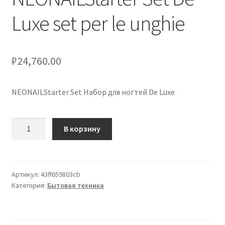
Оформление заказа
Luxe set per le unghie
Скидки
₽
24,760.00
Сотрудничество
NEONAILStarter Set Набор для ногтей De Luxe
Количество
В корзину
товара
NEONAILStarter
Set
De
Артикул:
43ff659803cb
Категория:
Бытовая техника
Luxe
set
per
le