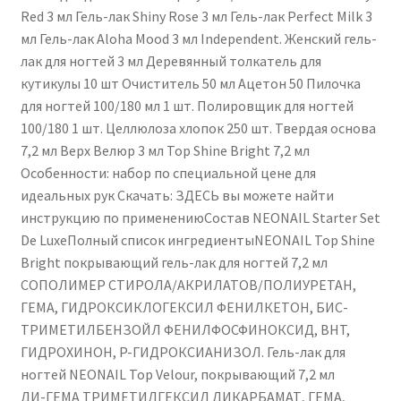
Red 3 мл Гель-лак Shiny Rose 3 мл Гель-лак Perfect Milk 3
мл Гель-лак Aloha Mood 3 мл Independent. Женский гель-
лак для ногтей 3 мл Деревянный толкатель для
кутикулы 10 шт Очиститель 50 мл Ацетон 50 Пилочка
для ногтей 100/180 мл 1 шт. Полировщик для ногтей
100/180 1 шт. Целлюлоза хлопок 250 шт. Твердая основа
7,2 мл Верх Велюр 3 мл Top Shine Bright 7,2 мл
Особенности: набор по специальной цене для
идеальных рук Скачать: ЗДЕСЬ вы можете найти
инструкцию по применениюСостав NEONAIL Starter Set
De LuxeПолный список ингредиентыNEONAIL Top Shine
Bright покрывающий гель-лак для ногтей 7,2 мл
СОПОЛИМЕР СТИРОЛА/АКРИЛАТОВ/ПОЛИУРЕТАН,
ГЕМА, ГИДРОКСИКЛОГЕКСИЛ ФЕНИЛКЕТОН, БИС-
ТРИМЕТИЛБЕНЗОЙЛ ФЕНИЛФОСФИНОКСИД, BHT,
ГИДРОХИНОН, P-ГИДРОКСИАНИЗОЛ. Гель-лак для
ногтей NEONAIL Top Velour, покрывающий 7,2 мл
ДИ-ГЕМА ТРИМЕТИЛГЕКСИЛ ДИКАРБАМАТ, ГЕМА,