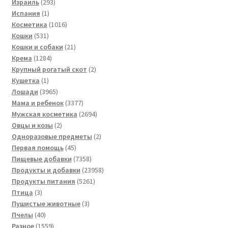
293
товаров
Израиль
293
1
товара
Испания
1
товар
1016
Косметика
1016
531
товаров
Кошки
531
товар
21
Кошки и собаки
21
1284
товар
Крема
1284
товара
2
Крупный рогатый скот
2
1
товара
Кушетка
1
товар
3965
Лошади
3965
товаров
3377
Мама и ребенок
3377
товаров
2694
Мужская косметика
2694
2
товара
Овцы и козы
2
товара
2
Одноразовые предметы
2
45
товара
Первая помощь
45
товаров
7358
Пищевые добавки
7358
товаров
23958
Продукты и добавки
23958
5261
товаров
Продукты питания
5261
3
товар
Птица
3
товара
3
Пушистые животные
3
40
товара
Пчелы
40
товаров
1559
Разное
1559