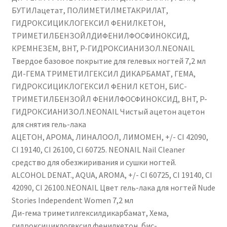
БУТИЛацетат, ПОЛИМЕТИЛМЕТАКРИЛАТ,
ГИДРОКСИЦИКЛОГЕКСИЛ ФЕНИЛКЕТОН,
ТРИМЕТИЛБЕНЗОЙЛДИФЕНИЛФОСФИНОКСИД,
КРЕМНЕЗЕМ, BHT, P-ГИДРОКСИАНИЗОЛ.NEONAIL
Твердое базовое покрытие для гелевых ногтей 7,2 мл
ДИ-ГЕМА ТРИМЕТИЛГЕКСИЛ ДИКАРБАМАТ, ГЕМА,
ГИДРОКСИЦИКЛОГЕКСИЛ ФЕНИЛ КЕТОН, БИС-
ТРИМЕТИЛБЕНЗОЙЛ ФЕНИЛФОСФИНОКСИД, BHT, P-
ГИДРОКСИАНИЗОЛ.NEONAIL Чистый ацетон ацетон
для снятия гель-лака
АЦЕТОН, АРОМА, ЛИНАЛООЛ, ЛИМОМЕН, +/- CI 42090,
CI 19140, CI 26100, CI 60725. NEONAIL Nail Cleaner
средство для обезжиривания и сушки ногтей.
ALCOHOL DENAT., AQUA, AROMA, +/- CI 60725, CI 19140, CI
42090, CI 26100.NEONAIL Цвет гель-лака для ногтей Nude
Stories Independent Women 7,2 мл
Ди-гема триметилгексилдикарбамат, Хема,
гидроксициклогексил фенилкетон, бис-