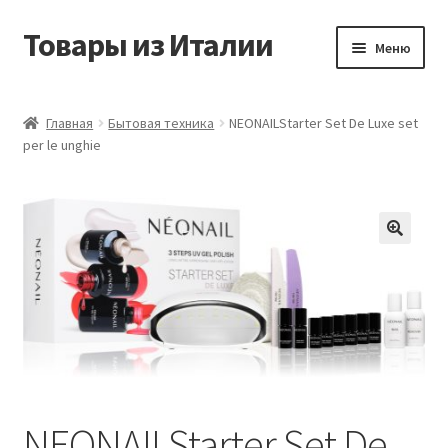
Товары из Италии
Перейти
Перейти
Меню
к
к
навигации
содержимому
Главная
Главная
Бытовая техника
NEONAILStarter Set De Luxe set
per le unghie
Виды доставки
Контакты
Корзина
Магазин
Мой аккаунт
Оставить отзыв
NEONAILStarter Set De