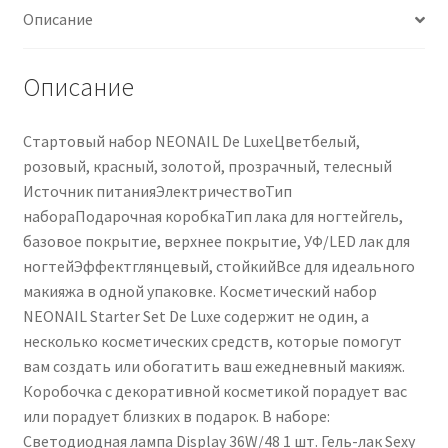
Описание
unghie
Описание
Стартовый набор NEONAIL De LuxeЦветбелый,
розовый, красный, золотой, прозрачный, телесный
Источник питанияЭлектричествоТип
набораПодарочная коробкаТип лака для ногтейгель,
базовое покрытие, верхнее покрытие, УФ/LED лак для
ногтейЭффектглянцевый, стойкийВсе для идеального
макияжа в одной упаковке. Косметический набор
NEONAIL Starter Set De Luxe содержит не один, а
несколько косметических средств, которые помогут
вам создать или обогатить ваш ежедневный макияж.
Коробочка с декоративной косметикой порадует вас
или порадует близких в подарок. В наборе:
Светодиодная лампа Display 36W/48 1 шт. Гель-лак Sexy