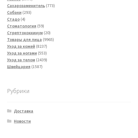
товаров
773
Сахарозаменитель
773
293
товара
Собаки
293
4
товара
Стадо
4
товара
59
Стоматология
59
товаров
20
Стрептококкинум
20
товаров
9965
Товары для лица
9965
8237
товаров
Уход за кожей
8237
553
товаров
Уход за ногами
553
товара
2439
Уход за телом
2439
1587
товаров
Швейцария
1587
товаров
Рубрики
Доставка
Новости