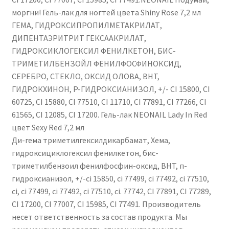
моргни! Гель-лак для ногтей цвета Shiny Rose 7,2 мл
ГЕМА, ГИДРОКСИПРОПИЛМЕТАКРИЛАТ,
ДИПЕНТАЭРИТРИТ ГЕКСААКРИЛАТ,
ГИДРОКСИКЛОГЕКСИЛ ФЕНИЛКЕТОН, БИС-
ТРИМЕТИЛБЕНЗОЙЛ ФЕНИЛФОСФИНОКСИД,
СЕРЕБРО, СТЕКЛО, ОКСИД ОЛОВА, BHT,
ГИДРОКХИНОН, P-ГИДРОКСИАНИЗОЛ, +/- CI 15800, CI
60725, CI 15880, CI 77510, CI 11710, CI 77891, CI 77266, CI
61565, CI 12085, CI 17200. Гель-лак NEONAIL Lady In Red
цвет Sexy Red 7,2 мл
Ди-гема триметилгексилдикарбамат, Хема,
гидроксициклогексил фенилкетон, бис-
триметилбензоил фенилфосфин-оксид, BHT, п-
гидроксианизол, +/-ci 15850, ci 77499, ci 77492, ci 77510,
ci, ci 77499, ci 77492, ci 77510, ci. 77742, CI 77891, CI 77289,
CI 17200, CI 77007, CI 15985, CI 77491. Производитель
несет ответственность за состав продукта. Мы