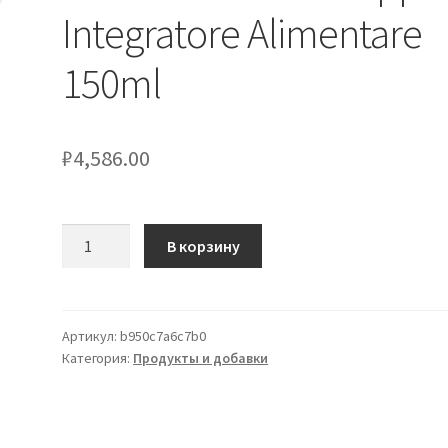
Integratore Alimentare
150ml
₽
4,586.00
Количество
В корзину
товара
Neostim
Forte
Sciroppo
Артикул:
b950c7a6c7b0
Категория:
Продукты и добавки
Integratore
Alimentare
150ml