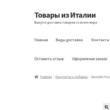
Товары из Италии
Перейти
Перейти
к
к
Выкуп и доставка товаров со всего мира
навигации
содержимому
Главная
Виды доставки
Контакты
Оставить отзыв
Оформление заказа
Главная
Виды доставки
Контакты
Корзина
Главная
Продукты и добавки
Neostim Fort
Сотрудничество