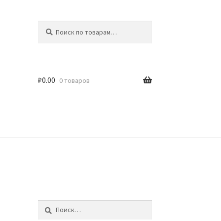
Искать:
Поиск
₽
0.00
0 товаров
идки
Найти: