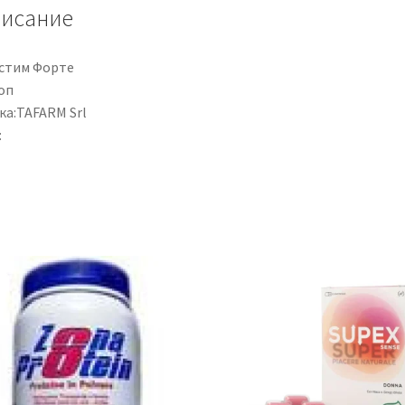
исание
стим Форте
оп
ка:TAFARM Srl
: