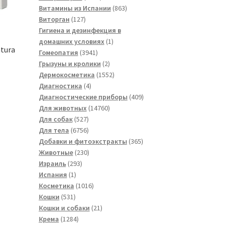
товаров
863
Витамины из Испании
863
127
товара
Виторган
127
товаров
Гигиена и дезинфекция в
1
домашних условиях
1
tura
3941
товар
Гомеопатия
3941
товар
2
Грызуны и кролики
2
товара
1552
Дермокосметика
1552
4
товара
Диагностика
4
товара
409
Диагностические приборы
409
14760
товаров
Для животных
14760
527
товаров
Для собак
527
товаров
6756
Для тела
6756
товаров
365
Добавки и фитоэкстракты
365
230
товаров
Животные
230
293
товаров
Израиль
293
1
товара
Испания
1
товар
1016
Косметика
1016
531
товаров
Кошки
531
товар
21
Кошки и собаки
21
1284
товар
Крема
1284