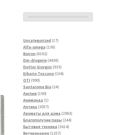
17
Uncategorized
17
138
товаров
Alfa-omega
138
6162
товаров
Boiron
6162
товара
4438
Dm-drogerie
4438
товаров
933
Dottor Giorgini
933
товара
104
Erbario Toscano
104
990
товара
OTI
990
товаров
24
Santarome Bio
24
190
товара
Англия
190
товаров
1
Анимонда
1
товар
3057
Аптека
3057
товаров
2963
Ароматы для дома
2963
244
товара
Благополучие пары
244
2614
товара
Бытовая техника
2614
1357
товаров
Ветеринария
1357