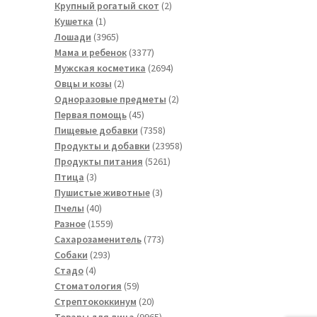
товара
2
Крупный рогатый скот
2
1
товара
Кушетка
1
товар
3965
Лошади
3965
товаров
3377
Мама и ребенок
3377
товаров
2694
Мужская косметика
2694
2
товара
Овцы и козы
2
товара
2
Одноразовые предметы
2
45
товара
Первая помощь
45
товаров
7358
Пищевые добавки
7358
товаров
23958
Продукты и добавки
23958
5261
товаров
Продукты питания
5261
3
товар
Птица
3
товара
3
Пушистые животные
3
40
товара
Пчелы
40
товаров
1559
Разное
1559
товаров
773
Сахарозаменитель
773
293
товара
Собаки
293
4
товара
Стадо
4
товара
59
Стоматология
59
товаров
20
Стрептококкинум
20
товаров
9965