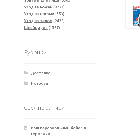
Товары для лица
9965
8237
товаров
Уход за кожей
8237
553
товаров
Уход за ногами
553
товара
2439
Уход за телом
2439
1587
товаров
Швейцария
1587
товаров
Рубрики
Доставка
Новости
Свежие записи
Ваш персональный байер в
Германии