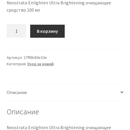
Neostrata Enlighten Ultra Brightening очищающее
средство 100 мл
Количество
В корзину
товара
Neostrata
Enlighten
Ultra
Артикул:
27ff8b80e33e
Категория:
Уход за кожей
Brightening
Cleanser
Detergente
100
Описание
Ml
Описание
Neostrata Enlighten Ultra Brightening очищающее