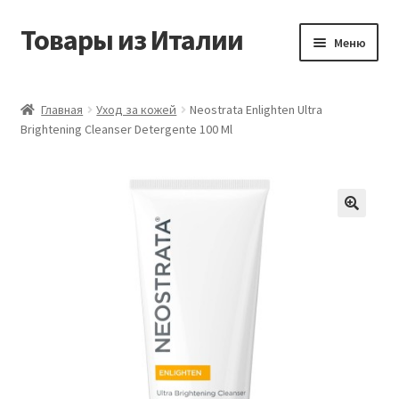
Товары из Италии
Перейти
Перейти
Меню
к
к
навигации
содержимому
Главная
Главная
Уход за кожей
Neostrata Enlighten Ultra
Brightening Cleanser Detergente 100 Ml
Виды доставки
Контакты
Корзина
Магазин
Мой аккаунт
Оставить отзыв