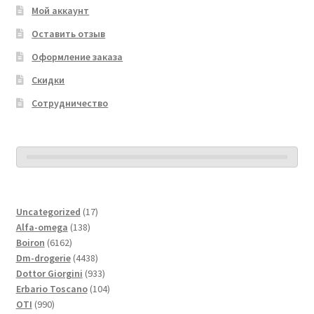
Мой аккаунт
Оставить отзыв
Оформление заказа
Скидки
Сотрудничество
17
Uncategorized
17
138
товаров
Alfa-omega
138
6162
товаров
Boiron
6162
товара
4438
Dm-drogerie
4438
товаров
933
Dottor Giorgini
933
товара
104
Erbario Toscano
104
990
товара
OTI
990