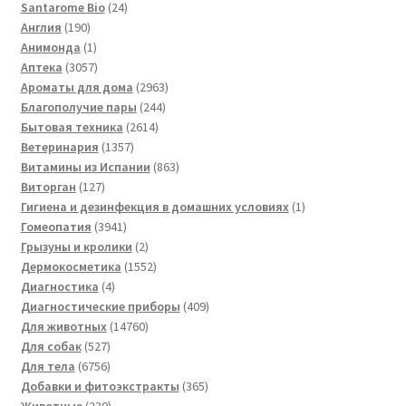
товаров
24
Santarome Bio
24
190
товара
Англия
190
товаров
1
Анимонда
1
товар
3057
Аптека
3057
товаров
2963
Ароматы для дома
2963
244
товара
Благополучие пары
244
2614
товара
Бытовая техника
2614
1357
товаров
Ветеринария
1357
товаров
863
Витамины из Испании
863
127
товара
Виторган
127
товаров
1
Гигиена и дезинфекция в домашних условиях
1
3941
товар
Гомеопатия
3941
товар
2
Грызуны и кролики
2
товара
1552
Дермокосметика
1552
4
товара
Диагностика
4
товара
409
Диагностические приборы
409
14760
товаров
Для животных
14760
527
товаров
Для собак
527
товаров
6756
Для тела
6756
товаров
365
Добавки и фитоэкстракты
365
230
товаров
Животные
230