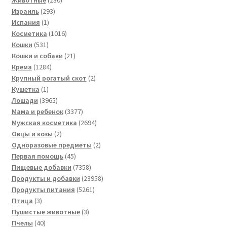
293
товаров
Израиль
293
1
товара
Испания
1
товар
1016
Косметика
1016
531
товаров
Кошки
531
товар
21
Кошки и собаки
21
1284
товар
Крема
1284
товара
2
Крупный рогатый скот
2
1
товара
Кушетка
1
товар
3965
Лошади
3965
товаров
3377
Мама и ребенок
3377
товаров
2694
Мужская косметика
2694
2
товара
Овцы и козы
2
товара
2
Одноразовые предметы
2
45
товара
Первая помощь
45
товаров
7358
Пищевые добавки
7358
товаров
23958
Продукты и добавки
23958
5261
товаров
Продукты питания
5261
3
товар
Птица
3
товара
3
Пушистые животные
3
40
товара
Пчелы
40