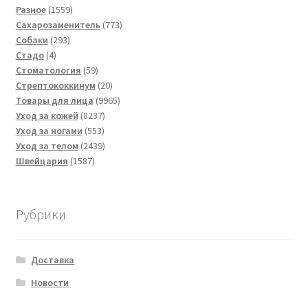
товаров
1559
Разное
1559
товаров
773
Сахарозаменитель
773
293
товара
Собаки
293
4
товара
Стадо
4
товара
59
Стоматология
59
товаров
20
Стрептококкинум
20
товаров
9965
Товары для лица
9965
8237
товаров
Уход за кожей
8237
553
товаров
Уход за ногами
553
товара
2439
Уход за телом
2439
1587
товаров
Швейцария
1587
товаров
Рубрики
Доставка
Новости