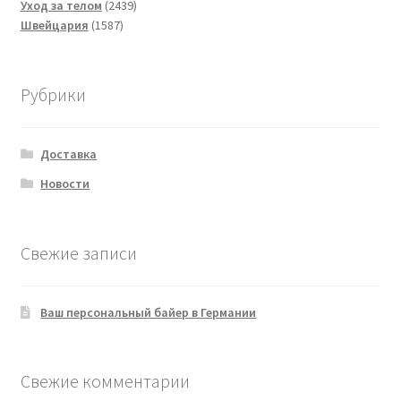
товара
2439
Уход за телом
2439
1587
товаров
Швейцария
1587
товаров
Рубрики
Доставка
Новости
Свежие записи
Ваш персональный байер в Германии
Свежие комментарии