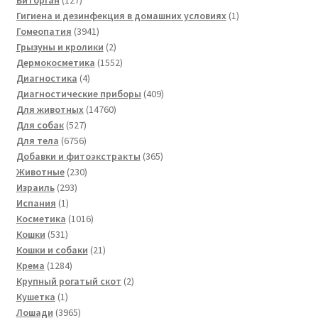
товаров
1
Гигиена и дезинфекция в домашних условиях
1
3941
товар
Гомеопатия
3941
товар
2
Грызуны и кролики
2
товара
1552
Дермокосметика
1552
4
товара
Диагностика
4
товара
409
Диагностические приборы
409
14760
товаров
Для животных
14760
527
товаров
Для собак
527
товаров
6756
Для тела
6756
товаров
365
Добавки и фитоэкстракты
365
230
товаров
Животные
230
293
товаров
Израиль
293
1
товара
Испания
1
товар
1016
Косметика
1016
531
товаров
Кошки
531
товар
21
Кошки и собаки
21
1284
товар
Крема
1284
товара
2
Крупный рогатый скот
2
1
товара
Кушетка
1
товар
3965
Лошади
3965