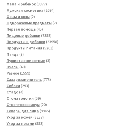
товаров
3377
Мама и ребенок
3377
товаров
2694
Мужская косметика
2694
2
товара
Овцы и козы
2
товара
2
Одноразовые предметы
2
45
товара
Первая помощь
45
товаров
7358
Пищевые добавки
7358
товаров
23958
Продукты и добавки
23958
5261
товаров
Продукты питания
5261
3
товар
Птица
3
товара
3
Пушистые животные
3
40
товара
Пчелы
40
товаров
1559
Разное
1559
товаров
773
Сахарозаменитель
773
293
товара
Собаки
293
4
товара
Стадо
4
товара
59
Стоматология
59
товаров
20
Стрептококкинум
20
товаров
9965
Товары для лица
9965
8237
товаров
Уход за кожей
8237
553
товаров
Уход за ногами
553