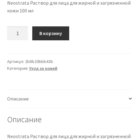
Neostrata Раствор для лица для жирной и загрязненной
кожи 100 мл
Количество
В корзину
товара
Neostrata
Soluzione
Viso
Артикул:
2b8b20bbb43b
Категория:
Уход за кожей
Pelli
Impure
Grasse
100
Описание
Ml
Описание
Neostrata Раствор для лица для жирной и загрязненной