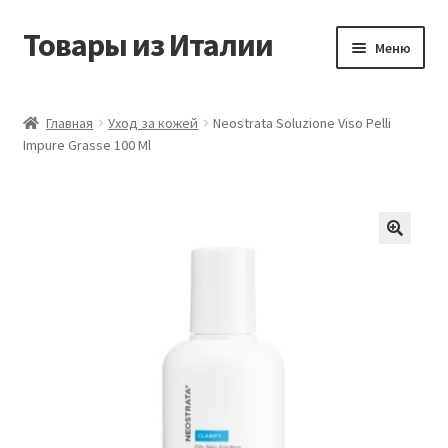
Товары из Италии
Перейти
Перейти
Меню
к
к
навигации
содержимому
Главная
Главная
Уход за кожей
Neostrata Soluzione Viso Pelli
Impure Grasse 100 Ml
Виды доставки
Контакты
Корзина
Магазин
Мой аккаунт
Оставить отзыв