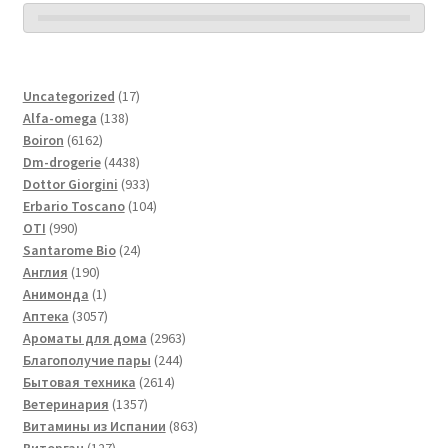
17
Uncategorized
17
138
товаров
Alfa-omega
138
6162
товаров
Boiron
6162
товара
4438
Dm-drogerie
4438
товаров
933
Dottor Giorgini
933
товара
104
Erbario Toscano
104
990
товара
OTI
990
товаров
24
Santarome Bio
24
190
товара
Англия
190
товаров
1
Анимонда
1
товар
3057
Аптека
3057
товаров
2963
Ароматы для дома
2963
244
товара
Благополучие пары
244
2614
товара
Бытовая техника
2614
1357
товаров
Ветеринария
1357
товаров
863
Витамины из Испании
863
127
товара
Виторган
127