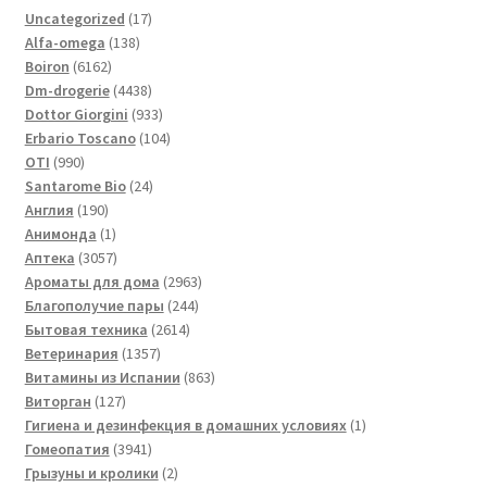
17
Uncategorized
17
138
товаров
Alfa-omega
138
6162
товаров
Boiron
6162
товара
4438
Dm-drogerie
4438
товаров
933
Dottor Giorgini
933
товара
104
Erbario Toscano
104
990
товара
OTI
990
товаров
24
Santarome Bio
24
190
товара
Англия
190
товаров
1
Анимонда
1
товар
3057
Аптека
3057
товаров
2963
Ароматы для дома
2963
244
товара
Благополучие пары
244
2614
товара
Бытовая техника
2614
1357
товаров
Ветеринария
1357
товаров
863
Витамины из Испании
863
127
товара
Виторган
127
товаров
1
Гигиена и дезинфекция в домашних условиях
1
3941
товар
Гомеопатия
3941
товар
2
Грызуны и кролики
2