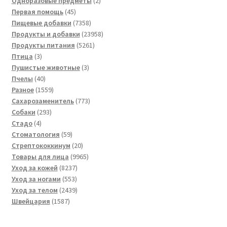
Одноразовые предметы
2
45
товара
Первая помощь
45
товаров
7358
Пищевые добавки
7358
товаров
23958
Продукты и добавки
23958
5261
товаров
Продукты питания
5261
3
товар
Птица
3
товара
3
Пушистые животные
3
40
товара
Пчелы
40
товаров
1559
Разное
1559
товаров
773
Сахарозаменитель
773
293
товара
Собаки
293
4
товара
Стадо
4
товара
59
Стоматология
59
товаров
20
Стрептококкинум
20
товаров
9965
Товары для лица
9965
8237
товаров
Уход за кожей
8237
553
товаров
Уход за ногами
553
товара
2439
Уход за телом
2439
1587
товаров
Швейцария
1587
товаров