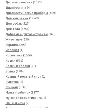
товара
1552
Дермокосметика
1552
4
товара
Диагностика
4
товара
409
Диагностические приборы
409
14760
товаров
Для животных
14760
527
товаров
Для собак
527
товаров
6756
Для тела
6756
товаров
365
Добавки и фитоэкстракты
365
230
товаров
Животные
230
293
товаров
Израиль
293
1
товара
Испания
1
товар
1016
Косметика
1016
531
товаров
Кошки
531
товар
21
Кошки и собаки
21
1284
товар
Крема
1284
товара
2
Крупный рогатый скот
2
1
товара
Кушетка
1
товар
3965
Лошади
3965
товаров
3377
Мама и ребенок
3377
товаров
2694
Мужская косметика
2694
2
товара
Овцы и козы
2
товара
2