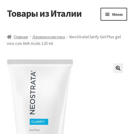
Товары из Италии
Перейти
Перейти
Меню
к
к
навигации
содержимому
Главная
Главная
Дермокосметика
NeoStrataClarify Gel Plus gel
viso con AHA Acids 125 ml
Виды доставки
Контакты
Корзина
Магазин
Мой аккаунт
Оставить отзыв