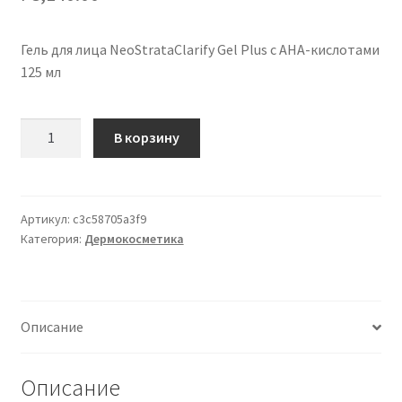
Гель для лица NeoStrataClarify Gel Plus с AHA-кислотами
125 мл
Количество
В корзину
товара
NeoStrataClarify
Gel
Plus
Артикул:
c3c58705a3f9
Категория:
Дермокосметика
gel
viso
con
AHA
Описание
Acids
125
ml
Описание