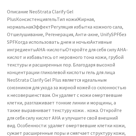
Описание NeoStrata Clarify Gel
PlusКонсистенциягельТип кожиЖирная,
нормальнаяЭффектРегуляция избытка кожного сала,
Отшелушивание, Регенерация, Анти-акне, UnifySPFбез
SPFКогда использовать днем ​​и ночьюАктивные
ингредиентыAHA-кислотыОткройте для себя силу AHA-
кислот и избавьтесь от неровного тона кожи, грубой
текстуры и расширенных пор. Благодаря высокой
концентрации гликолевой кислоты гель для лица
NeoStrata Clarify Gel Plus является идеальным
союзником для ухода за жирной кожей со склонностью
к несовершенствам. Он удаляет с кожи омертвевшие
клетки, разглаживает тонкие линии и морщины, а
также выравнивает текстуру кожи. . кожа. Откройте
для себя силу кислот AHA и улучшите свой внешний
вид. Особенности: удаляет омертвевшие клетки кожи,
сужает расширенные поры и смягчает структуру кожи,