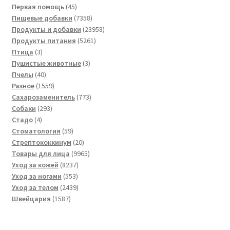
45
товара
Первая помощь
45
товаров
7358
Пищевые добавки
7358
товаров
23958
Продукты и добавки
23958
5261
товаров
Продукты питания
5261
3
товар
Птица
3
товара
3
Пушистые животные
3
40
товара
Пчелы
40
товаров
1559
Разное
1559
товаров
773
Сахарозаменитель
773
293
товара
Собаки
293
4
товара
Стадо
4
товара
59
Стоматология
59
товаров
20
Стрептококкинум
20
товаров
9965
Товары для лица
9965
8237
товаров
Уход за кожей
8237
553
товаров
Уход за ногами
553
товара
2439
Уход за телом
2439
1587
товаров
Швейцария
1587
товаров