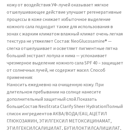
кожу от воздействия УФ-лучей оказывает мягкое
отшелушивающее действие улучшает регенеративные
процессы в коже снижает избыточное выделение
кожного сала подходит также для использования в
зонах с жарким климатом влажный климат очень легкая
текстура не утяжеляет Состав: NeoGlucosamine® —
слегка отшелушивает и осветляет пигментные пятна
больший экстракт лопуха и нима — успокаивает
чрезмерное выделение кожного сала SPF 40 – защищает
от солнечных лучей, не содержит масел. Способ
применения:
Наносить ежедневно на очищенную кожу. При
длительном пребывании на солнце нанесите
дополнительный защитный слой.Показать
большеСостав NeoStrata Clarify Sheer HydrationПолный
список ингредиентов АКВА/ВОДА/EAU, АЦЕТИЛ
ГЛЮКОЗАМИН, ЭТИЛГЕКСИЛ МЕТОКСИЦИНАМАТ,
ЭТИЛГЕКСИЛСАЛИЦИЛАТ, БУТИЛОКТИЛСАЛИЦИЛАТ,