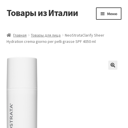
Товары из Италии
Перейти
Перейти
Меню
к
к
навигации
содержимому
Главная
Главная
Товары для лица
NeoStrataClarify Sheer
Hydration crema giorno per pelli grasse SPF 4050 ml
Виды доставки
Контакты
Корзина
Магазин
Мой аккаунт
Оставить отзыв