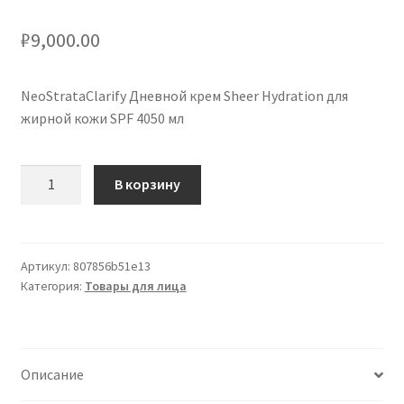
₽
9,000.00
NeoStrataClarify Дневной крем Sheer Hydration для
жирной кожи SPF 4050 мл
Количество
В корзину
товара
NeoStrataClarify
Sheer
Hydration
Артикул:
807856b51e13
Категория:
Товары для лица
crema
giorno
per
pelli
Описание
grasse
SPF