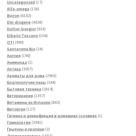
17
Uncategorized
17
138
товаров
Alfa-omega
138
6162
товаров
Boiron
6162
товара
4438
Dm-drogerie
4438
товаров
933
Dottor Giorgini
933
товара
104
Erbario Toscano
104
990
товара
OTI
990
товаров
24
Santarome Bio
24
190
товара
Англия
190
товаров
1
Анимонда
1
товар
3057
Аптека
3057
товаров
2963
Ароматы для дома
2963
244
товара
Благополучие пары
244
2614
товара
Бытовая техника
2614
1357
товаров
Ветеринария
1357
товаров
863
Витамины из Испании
863
127
товара
Виторган
127
товаров
1
Гигиена и дезинфекция в домашних условиях
1
3941
товар
Гомеопатия
3941
товар
2
Грызуны и кролики
2
товара
1552
Дермокосметика
1552