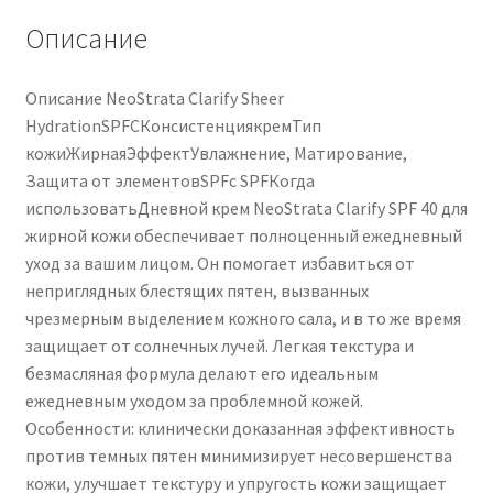
4050
Описание
ml
Описание NeoStrata Clarify Sheer
HydrationSPFCКонсистенциякремТип
кожиЖирнаяЭффектУвлажнение, Матирование,
Защита от элементовSPFс SPFКогда
использоватьДневной крем NeoStrata Clarify SPF 40 для
жирной кожи обеспечивает полноценный ежедневный
уход за вашим лицом. Он помогает избавиться от
неприглядных блестящих пятен, вызванных
чрезмерным выделением кожного сала, и в то же время
защищает от солнечных лучей. Легкая текстура и
безмасляная формула делают его идеальным
ежедневным уходом за проблемной кожей.
Особенности: клинически доказанная эффективность
против темных пятен минимизирует несовершенства
кожи, улучшает текстуру и упругость кожи защищает