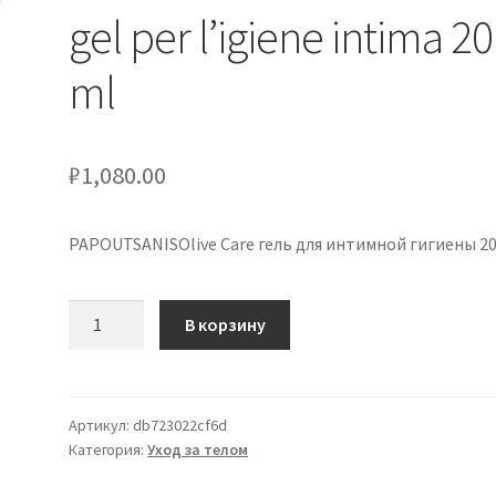
gel per l’igiene intima 20
ml
₽
1,080.00
PAPOUTSANISOlive Care гель для интимной гигиены 20
Количество
В корзину
товара
PAPOUTSANISOlive
Care
gel
Артикул:
db723022cf6d
Категория:
Уход за телом
per
l'igiene