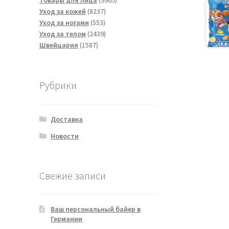
Товары для лица
9965
8237
товаров
Уход за кожей
8237
553
товаров
Уход за ногами
553
товара
2439
Уход за телом
2439
1587
товаров
Швейцария
1587
товаров
Рубрики
Доставка
Новости
Свежие записи
Ваш персональный байер в
Германии