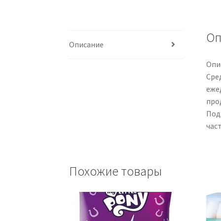
Оп
Описание
Опи
Сре
еже
про
Под
час
Похожие товары