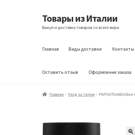
Товары из Италии
Перейти
Перейти
к
к
Выкуп и доставка товаров со всего мира
навигации
содержимому
Главная
Виды доставки
Контакты
Оставить отзыв
Оформление заказа
Главная
Виды доставки
Контакты
Корзина
Главная
Уход за телом
PAPOUTSANISOlive Ca
Сотрудничество