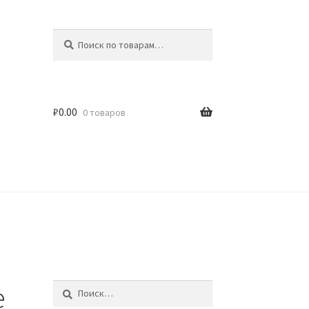
Искать:
Поиск
₽
0.00
0 товаров
идки
e
Найти: