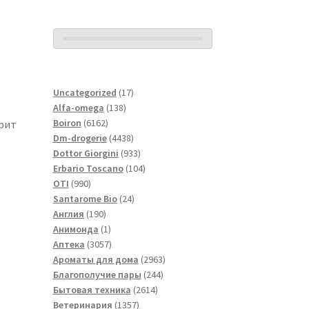
17
Uncategorized
17
138
товаров
Alfa-omega
138
6162
товаров
Boiron
6162
арит
товара
4438
Dm-drogerie
4438
товаров
933
Dottor Giorgini
933
товара
104
Erbario Toscano
104
990
товара
OTI
990
товаров
24
Santarome Bio
24
190
товара
Англия
190
товаров
1
Анимонда
1
товар
3057
Аптека
3057
товаров
2963
Ароматы для дома
2963
244
товара
Благополучие пары
244
2614
товара
Бытовая техника
2614
1357
товаров
Ветеринария
1357