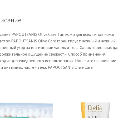
intima
20
ml
исание
сание PAPOUTSANIS Olive Care Тип кожи для всех типов кожи
дство PAPOUTSANIS Olive Care гарантирует нежный и нежный
дневный уход за интимными частями тела. Характеристики: д
должительное ощущение свежести. Способ применения:
ходит для ежедневного использования. Нанесите на внешние
ти интимных частей тела. PAPOUTSANIS Olive Care