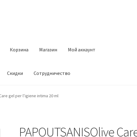
Корзина
Магазин
Мой аккаунт
Скидки
Сотрудничество
Магазин
Мой аккаунт
Оставить отзыв
Оформление заказа
Ск
re gel per l’igiene intima 20 ml
PAPOUTSANISOlive Car