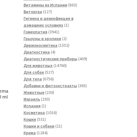
товаров
863
Витамины из Испании
863
127
товара
Виторган
127
товаров
Гигиена и дезинфекция в
1
домашних условиях
1
3941
товар
Гомеопатия
3941
товар
2
Грызуны и кролики
2
товара
1552
Дермокосметика
1552
4
товара
Диагностика
4
товара
409
Диагностические приборы
409
14760
товаров
Для животных
14760
527
товаров
Для собак
527
товаров
6756
Для тела
6756
товаров
365
Добавки и фитоэкстракты
365
rema
230
товаров
Животные
230
0 ml
293
товаров
Израиль
293
1
товара
Испания
1
товар
1016
Косметика
1016
531
товаров
Кошки
531
товар
21
Кошки и собаки
21
1284
товар
Крема
1284