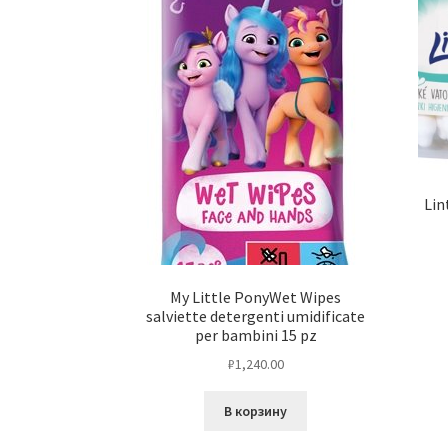
Lin
My Little PonyWet Wipes
salviette detergenti umidificate
per bambini 15 pz
₽
1,240.00
В корзину