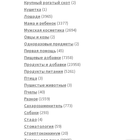
товара
2
Крупный рогатый скот
2
1
товара
Кушетка
1
товар
3965
Лошади
3965
товаров
3377
Мама и ребенок
3377
товаров
2694
Мужская косметика
2694
2
товара
Овцы и козы
2
товара
2
Одноразовые предметы
2
45
товара
Первая помощь
45
товаров
7358
Пищевые добавки
7358
товаров
23958
Продукты и добавки
23958
5261
товаров
Продукты питания
5261
3
товар
Птица
3
товара
3
Пушистые животные
3
40
товара
Пчелы
40
товаров
1559
Разное
1559
товаров
773
Сахарозаменитель
773
293
товара
Собаки
293
4
товара
Стадо
4
товара
59
Стоматология
59
товаров
20
Стрептококкинум
20
товаров
9965