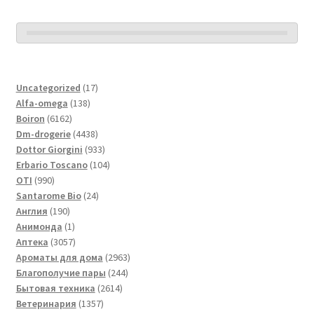
17
Uncategorized
17
138
товаров
Alfa-omega
138
6162
товаров
Boiron
6162
товара
4438
Dm-drogerie
4438
товаров
933
Dottor Giorgini
933
товара
104
Erbario Toscano
104
990
товара
OTI
990
товаров
24
Santarome Bio
24
190
товара
Англия
190
товаров
1
Анимонда
1
товар
3057
Аптека
3057
товаров
2963
Ароматы для дома
2963
244
товара
Благополучие пары
244
2614
товара
Бытовая техника
2614
1357
товаров
Ветеринария
1357