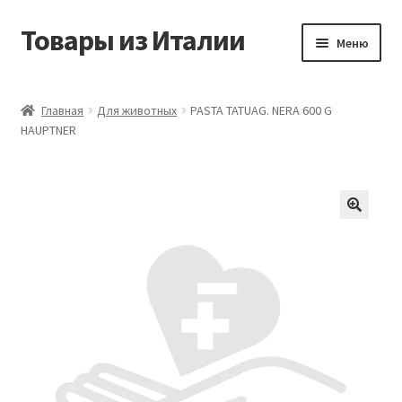
Товары из Италии
Перейти
Перейти
Меню
к
к
навигации
содержимому
Главная
Главная
Для животных
PASTA TATUAG. NERA 600 G
HAUPTNER
Виды доставки
Контакты
Корзина
Магазин
Мой аккаунт
Оставить отзыв