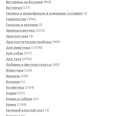
товаров
863
Витамины из Испании
863
127
товара
Виторган
127
товаров
1
Гигиена и дезинфекция в домашних условиях
1
3941
товар
Гомеопатия
3941
товар
2
Грызуны и кролики
2
товара
1552
Дермокосметика
1552
4
товара
Диагностика
4
товара
409
Диагностические приборы
409
14760
товаров
Для животных
14760
527
товаров
Для собак
527
товаров
6756
Для тела
6756
товаров
365
Добавки и фитоэкстракты
365
230
товаров
Животные
230
293
товаров
Израиль
293
1
товара
Испания
1
товар
1016
Косметика
1016
531
товаров
Кошки
531
товар
21
Кошки и собаки
21
1284
товар
Крема
1284
товара
2
Крупный рогатый скот
2
1
товара
Кушетка
1