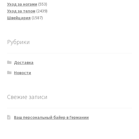
553
товаров
Уход за ногами
553
товара
2439
Уход за телом
2439
1587
товаров
Швейцария
1587
товаров
Рубрики
Доставка
Новости
Свежие записи
Ваш персональный байер в Германии