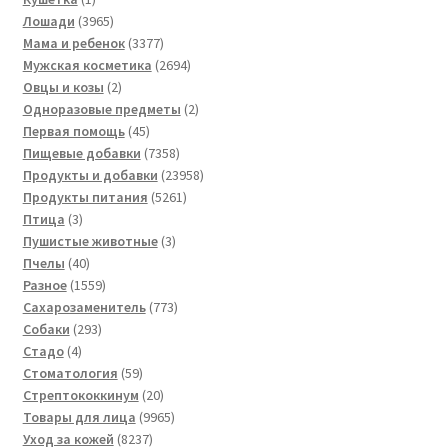
товар
3965
Лошади
3965
товаров
3377
Мама и ребенок
3377
товаров
2694
Мужская косметика
2694
2
товара
Овцы и козы
2
товара
2
Одноразовые предметы
2
45
товара
Первая помощь
45
товаров
7358
Пищевые добавки
7358
товаров
23958
Продукты и добавки
23958
5261
товаров
Продукты питания
5261
3
товар
Птица
3
товара
3
Пушистые животные
3
40
товара
Пчелы
40
товаров
1559
Разное
1559
товаров
773
Сахарозаменитель
773
293
товара
Собаки
293
4
товара
Стадо
4
товара
59
Стоматология
59
товаров
20
Стрептококкинум
20
товаров
9965
Товары для лица
9965
8237
товаров
Уход за кожей
8237