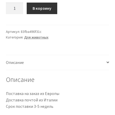
Количество
В корзину
товара
PASTA
TATUAG.
NERA
Артикул:
83fba490f31c
Категория:
Для животных
600
G
HAUPTNER
Описание
Описание
Поставка на заказ из Европы
Доставка почтой из Италии
Срок поставки 3-5 недель