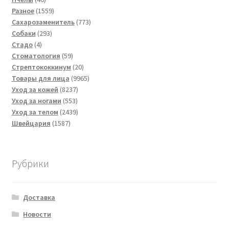
товаров
1559
Разное
1559
товаров
773
Сахарозаменитель
773
293
товара
Собаки
293
4
товара
Стадо
4
товара
59
Стоматология
59
товаров
20
Стрептококкинум
20
товаров
9965
Товары для лица
9965
8237
товаров
Уход за кожей
8237
553
товаров
Уход за ногами
553
товара
2439
Уход за телом
2439
1587
товаров
Швейцария
1587
товаров
Рубрики
Доставка
Новости