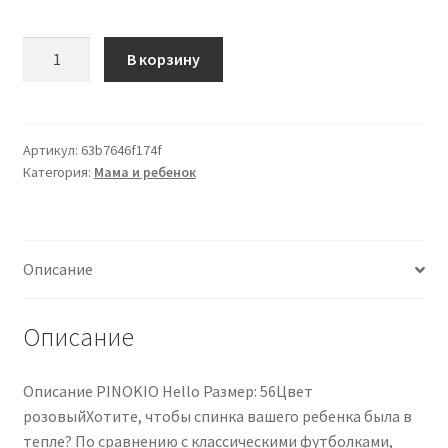
Количество
В корзину
товара
PINOKIOHello
Size:
56
Артикул:
63b7646f174f
Категория:
Мама и ребенок
body
per
bambini
Pink
Описание
1
pz
Описание
Описание PINOKIO Hello Размер: 56Цвет
розовыйХотите, чтобы спинка вашего ребенка была в
тепле? По сравнению с классическими футболками,