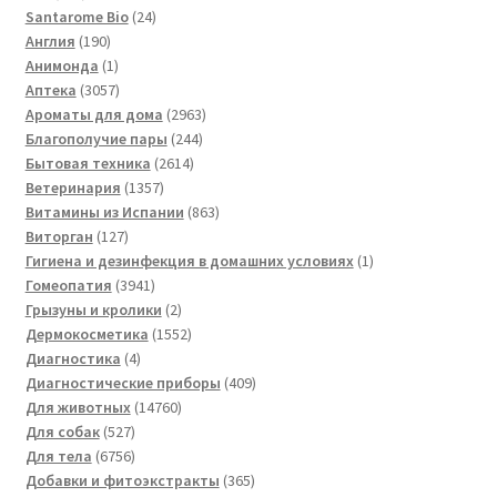
товаров
24
Santarome Bio
24
190
товара
Англия
190
товаров
1
Анимонда
1
товар
3057
Аптека
3057
товаров
2963
Ароматы для дома
2963
244
товара
Благополучие пары
244
2614
товара
Бытовая техника
2614
1357
товаров
Ветеринария
1357
товаров
863
Витамины из Испании
863
127
товара
Виторган
127
товаров
1
Гигиена и дезинфекция в домашних условиях
1
3941
товар
Гомеопатия
3941
товар
2
Грызуны и кролики
2
товара
1552
Дермокосметика
1552
4
товара
Диагностика
4
товара
409
Диагностические приборы
409
14760
товаров
Для животных
14760
527
товаров
Для собак
527
товаров
6756
Для тела
6756
товаров
365
Добавки и фитоэкстракты
365