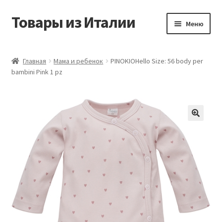
Товары из Италии
Перейти
Перейти
Меню
к
к
навигации
содержимому
Главная
Главная
Мама и ребенок
PINOKIOHello Size: 56 body per
bambini Pink 1 pz
Виды доставки
Контакты
Корзина
Магазин
Мой аккаунт
Оставить отзыв