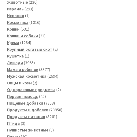
230
товаров
Животные
230
293
товаров
Израиль
293
1
товара
Испания
1
товар
1016
Косметика
1016
531
товаров
Кошки
531
товар
21
Кошки и собаки
21
1284
товар
Крема
1284
товара
2
Крупный рогатый скот
2
1
товара
Кушетка
1
товар
3965
Лошади
3965
товаров
3377
Мама и ребенок
3377
товаров
2694
Мужская косметика
2694
2
товара
Овцы и козы
2
товара
2
Одноразовые предметы
2
45
товара
Первая помощь
45
товаров
7358
Пищевые добавки
7358
товаров
23958
Продукты и добавки
23958
5261
товаров
Продукты питания
5261
3
товар
Птица
3
товара
3
Пушистые животные
3
40
товара
Пчелы
40