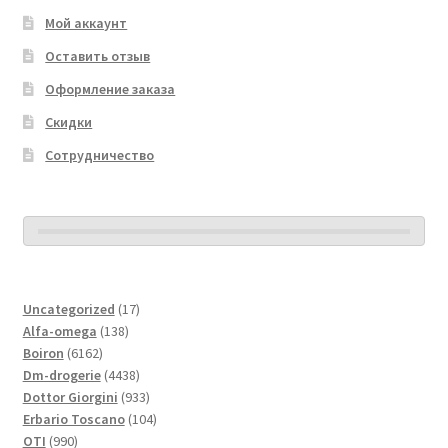
Мой аккаунт
Оставить отзыв
Оформление заказа
Скидки
Сотрудничество
17
Uncategorized
17
138
товаров
Alfa-omega
138
6162
товаров
Boiron
6162
товара
4438
Dm-drogerie
4438
товаров
933
Dottor Giorgini
933
товара
104
Erbario Toscano
104
990
товара
OTI
990