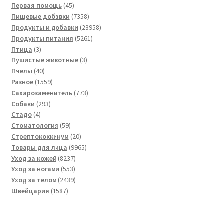
45
товара
Первая помощь
45
товаров
7358
Пищевые добавки
7358
товаров
23958
Продукты и добавки
23958
5261
товаров
Продукты питания
5261
3
товар
Птица
3
товара
3
Пушистые животные
3
40
товара
Пчелы
40
товаров
1559
Разное
1559
товаров
773
Сахарозаменитель
773
293
товара
Собаки
293
4
товара
Стадо
4
товара
59
Стоматология
59
товаров
20
Стрептококкинум
20
товаров
9965
Товары для лица
9965
8237
товаров
Уход за кожей
8237
553
товаров
Уход за ногами
553
товара
2439
Уход за телом
2439
1587
товаров
Швейцария
1587
товаров