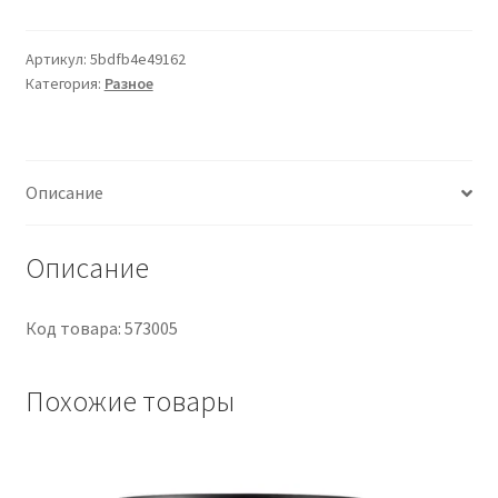
PINZA
KOCHER
CURVA
Артикул:
5bdfb4e49162
Категория:
Разное
14
cm
-
FOSCHI
Описание
Описание
Код товара: 573005
Похожие товары