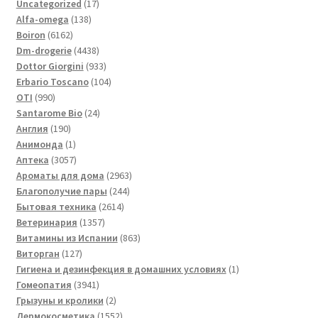
17
Uncategorized
17
138
товаров
Alfa-omega
138
6162
товаров
Boiron
6162
товара
4438
Dm-drogerie
4438
товаров
933
Dottor Giorgini
933
товара
104
Erbario Toscano
104
990
товара
OTI
990
товаров
24
Santarome Bio
24
190
товара
Англия
190
товаров
1
Анимонда
1
товар
3057
Аптека
3057
товаров
2963
Ароматы для дома
2963
244
товара
Благополучие пары
244
2614
товара
Бытовая техника
2614
1357
товаров
Ветеринария
1357
товаров
863
Витамины из Испании
863
127
товара
Виторган
127
товаров
1
Гигиена и дезинфекция в домашних условиях
1
3941
товар
Гомеопатия
3941
товар
2
Грызуны и кролики
2
товара
1552
Дермокосметика
1552