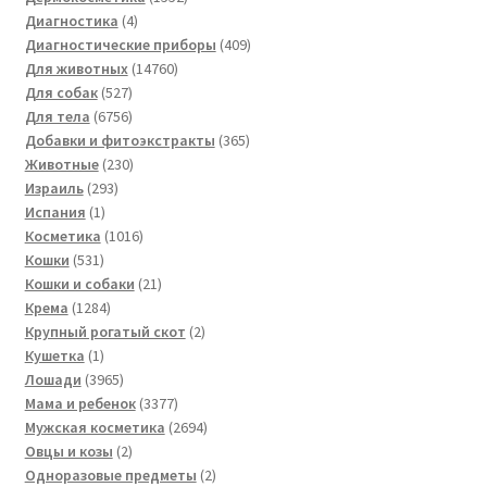
4
товара
Диагностика
4
товара
409
Диагностические приборы
409
14760
товаров
Для животных
14760
527
товаров
Для собак
527
товаров
6756
Для тела
6756
товаров
365
Добавки и фитоэкстракты
365
230
товаров
Животные
230
293
товаров
Израиль
293
1
товара
Испания
1
товар
1016
Косметика
1016
531
товаров
Кошки
531
товар
21
Кошки и собаки
21
1284
товар
Крема
1284
товара
2
Крупный рогатый скот
2
1
товара
Кушетка
1
товар
3965
Лошади
3965
товаров
3377
Мама и ребенок
3377
товаров
2694
Мужская косметика
2694
2
товара
Овцы и козы
2
товара
2
Одноразовые предметы
2