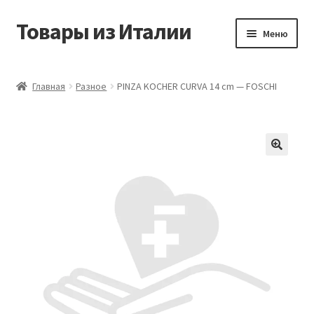
Товары из Италии
Перейти
Перейти
Меню
к
к
навигации
содержимому
Главная
Главная
Разное
PINZA KOCHER CURVA 14 cm — FOSCHI
Виды доставки
Контакты
Корзина
Магазин
Мой аккаунт
Оставить отзыв