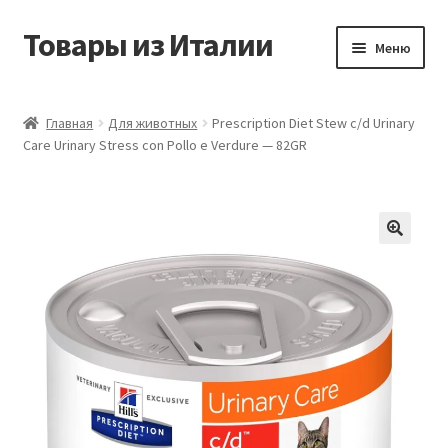
Товары из Италии
Перейти
Перейти
Меню
к
к
навигации
содержимому
Главная
Главная
Для животных
Prescription Diet Stew c/d Urinary
Care Urinary Stress con Pollo e Verdure — 82GR
Виды доставки
Контакты
Корзина
Магазин
Мой аккаунт
Оставить отзыв