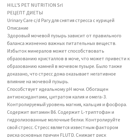
HILL’S PET NUTRITION Srl
-
РЕЦЕПТ ДИЕТЫ
82GR
Urinary Care c/d Рагу для снятия стресса с курицей
Описание
Здоровый мочевой пузырь зависит от правильного
баланса жизненно важных питательных веществ.
Избыток минералов может способствовать
образованию кристаллов в моче, что может привести к
образованию камней в мочевом пузыре. Было также
доказано, что стресс дома оказывает негативное
влияние на мочевой пузырь.
Способствует идеальному pH мочи. Обогащен
антиоксидантами, цитратом калия и омега-3.
Контролируемый уровень магния, кальция и фосфора.
Содержит витамин B6. Содержит L-триптофан и
гидролизованные молочные белки. Контролируйте
свой стресс. Стресс является известным фактором
риска основных причин FLUTD. Снижает риск