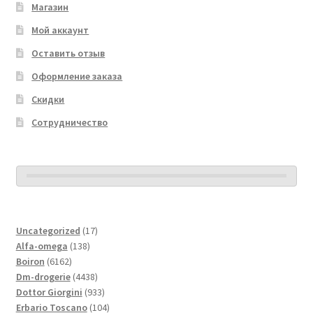
Магазин
Мой аккаунт
Оставить отзыв
Оформление заказа
Скидки
Сотрудничество
17
Uncategorized
17
138
товаров
Alfa-omega
138
6162
товаров
Boiron
6162
товара
4438
Dm-drogerie
4438
товаров
933
Dottor Giorgini
933
товара
104
Erbario Toscano
104