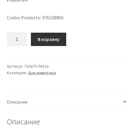
Codice Prodotto: 976328866
Количество
В корзину
товара
Prescription
Diet
Stew
Артикул:
73daf7c9413a
Категория:
Для животных
c/d
Urinary
Care
Urinary
Описание
Stress
con
Pollo
Описание
e
Verdure