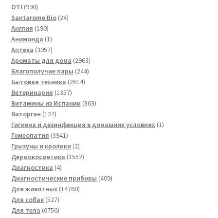
990
товара
OTI
990
товаров
24
Santarome Bio
24
190
товара
Англия
190
товаров
1
Анимонда
1
товар
3057
Аптека
3057
товаров
2963
Ароматы для дома
2963
244
товара
Благополучие пары
244
2614
товара
Бытовая техника
2614
1357
товаров
Ветеринария
1357
товаров
863
Витамины из Испании
863
127
товара
Виторган
127
товаров
1
Гигиена и дезинфекция в домашних условиях
1
3941
товар
Гомеопатия
3941
товар
2
Грызуны и кролики
2
товара
1552
Дермокосметика
1552
4
товара
Диагностика
4
товара
409
Диагностические приборы
409
14760
товаров
Для животных
14760
527
товаров
Для собак
527
товаров
6756
Для тела
6756