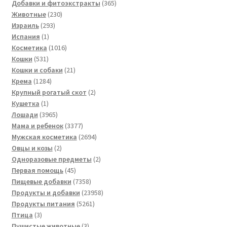
товаров
365
Добавки и фитоэкстракты
365
230
товаров
Животные
230
293
товаров
Израиль
293
1
товара
Испания
1
товар
1016
Косметика
1016
531
товаров
Кошки
531
товар
21
Кошки и собаки
21
1284
товар
Крема
1284
товара
2
Крупный рогатый скот
2
1
товара
Кушетка
1
товар
3965
Лошади
3965
товаров
3377
Мама и ребенок
3377
товаров
2694
Мужская косметика
2694
2
товара
Овцы и козы
2
товара
2
Одноразовые предметы
2
45
товара
Первая помощь
45
товаров
7358
Пищевые добавки
7358
товаров
23958
Продукты и добавки
23958
5261
товаров
Продукты питания
5261
3
товар
Птица
3
товара
3
Пушистые животные
3