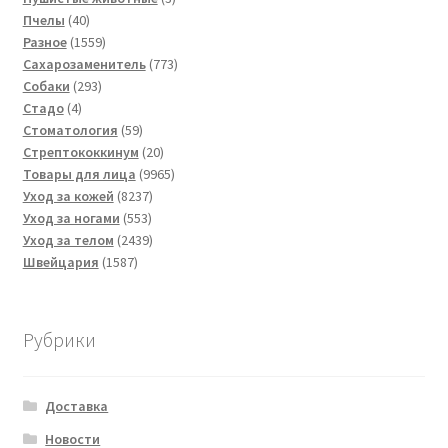
40
товара
Пчелы
40
товаров
1559
Разное
1559
товаров
773
Сахарозаменитель
773
293
товара
Собаки
293
4
товара
Стадо
4
товара
59
Стоматология
59
товаров
20
Стрептококкинум
20
товаров
9965
Товары для лица
9965
8237
товаров
Уход за кожей
8237
553
товаров
Уход за ногами
553
товара
2439
Уход за телом
2439
1587
товаров
Швейцария
1587
товаров
Рубрики
Доставка
Новости