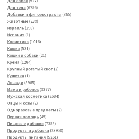
527
товаров
Для собак
527
товаров
6756
Для тела
6756
товаров
365
Добавки и фитоэкстракты
365
230
товаров
Животные
230
293
товаров
Израиль
293
1
товара
Испания
1
товар
1016
Косметика
1016
531
товаров
Кошки
531
товар
21
Кошки и собаки
21
1284
товар
Крема
1284
товара
2
Крупный рогатый скот
2
1
товара
Кушетка
1
товар
3965
Лошади
3965
товаров
3377
Мама и ребенок
3377
товаров
2694
Мужская косметика
2694
2
товара
Овцы и козы
2
товара
2
Одноразовые предметы
2
45
товара
Первая помощь
45
товаров
7358
Пищевые добавки
7358
товаров
23958
Продукты и добавки
23958
5261
товаров
Продукты питания
5261