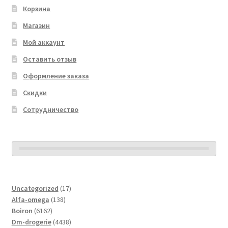
Корзина
Магазин
Мой аккаунт
Оставить отзыв
Оформление заказа
Скидки
Сотрудничество
17
Uncategorized
17
138
товаров
Alfa-omega
138
6162
товаров
Boiron
6162
товара
4438
Dm-drogerie
4438