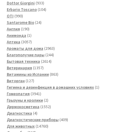
товаров
933
Dottor Giorgini
933
товара
104
Erbario Toscano
104
990
товара
OTI
990
товаров
24
Santarome Bio
24
190
товара
Англия
190
товаров
1
Анимонда
1
товар
3057
Аптека
3057
товаров
2963
Ароматы для дома
2963
244
товара
Благополучие пары
244
2614
товара
Бытовая техника
2614
1357
товаров
Ветеринария
1357
товаров
863
Витамины из Испании
863
127
товара
Виторган
127
товаров
1
Гигиена и дезинфекция в домашних условиях
1
3941
товар
Гомеопатия
3941
товар
2
Грызуны и кролики
2
товара
1552
Дермокосметика
1552
4
товара
Диагностика
4
товара
409
Диагностические приборы
409
14760
товаров
Для животных
14760