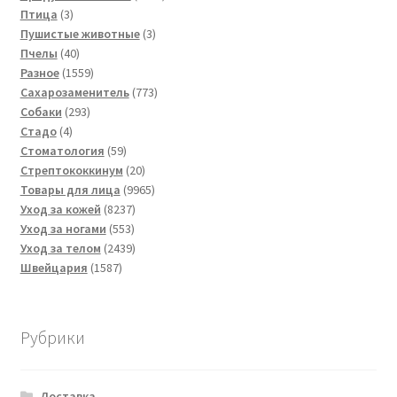
3
товар
Птица
3
товара
3
Пушистые животные
3
40
товара
Пчелы
40
товаров
1559
Разное
1559
товаров
773
Сахарозаменитель
773
293
товара
Собаки
293
4
товара
Стадо
4
товара
59
Стоматология
59
товаров
20
Стрептококкинум
20
товаров
9965
Товары для лица
9965
8237
товаров
Уход за кожей
8237
553
товаров
Уход за ногами
553
товара
2439
Уход за телом
2439
1587
товаров
Швейцария
1587
товаров
Рубрики
Доставка