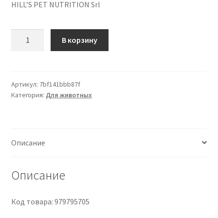
HILL’S PET NUTRITION Srl
Количество
В корзину
товара
Prescription
Diet
Stew
Артикул:
7bf141bbb87f
Категория:
Для животных
k/d
con
Pollo
e
Описание
Verdure
-
354GR
Описание
Код товара: 979795705