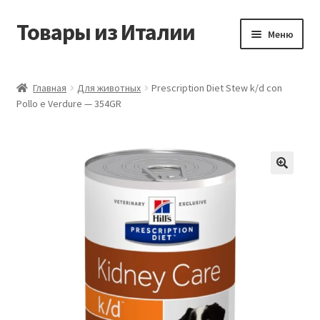
Товары из Италии
Перейти
Перейти
Меню
к
к
навигации
содержимому
Главная
Главная
Для животных
Prescription Diet Stew k/d con
Pollo e Verdure — 354GR
Виды доставки
Контакты
Корзина
Магазин
Мой аккаунт
Оставить отзыв