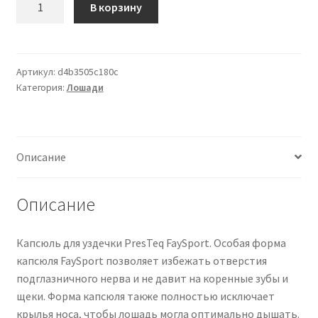
В корзину
товара
PresTeq
Noseband
FaySport
Артикул:
d4b3505c180c
Категория:
Лошади
Описание
Описание
Капсюль для уздечки PresTeq FaySport. Особая форма
капсюля FaySport позволяет избежать отверстия
подглазничного нерва и не давит на коренные зубы и
щеки. Форма капсюля также полностью исключает
крылья носа, чтобы лошадь могла оптимально дышать.