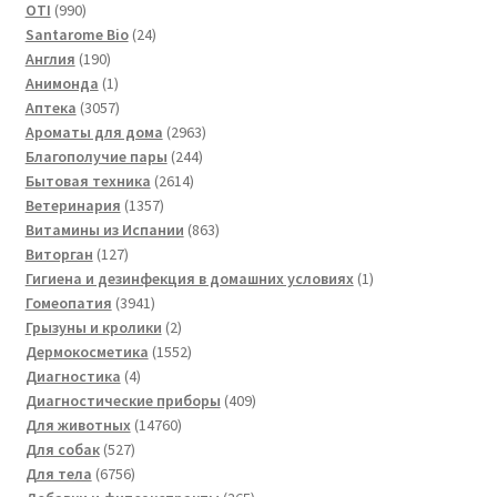
990
товара
OTI
990
товаров
24
Santarome Bio
24
190
товара
Англия
190
товаров
1
Анимонда
1
товар
3057
Аптека
3057
товаров
2963
Ароматы для дома
2963
244
товара
Благополучие пары
244
2614
товара
Бытовая техника
2614
1357
товаров
Ветеринария
1357
товаров
863
Витамины из Испании
863
127
товара
Виторган
127
товаров
1
Гигиена и дезинфекция в домашних условиях
1
3941
товар
Гомеопатия
3941
товар
2
Грызуны и кролики
2
товара
1552
Дермокосметика
1552
4
товара
Диагностика
4
товара
409
Диагностические приборы
409
14760
товаров
Для животных
14760
527
товаров
Для собак
527
товаров
6756
Для тела
6756
товаров
365