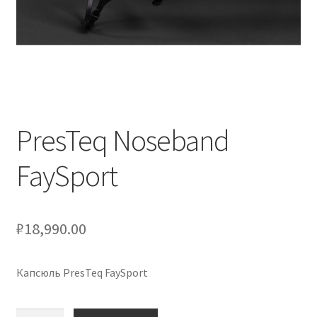
Оформление заказа
Скидки
Сотрудничество
PresTeq Noseband
FaySport
₽
18,990.00
Капсюль PresTeq FaySport
Количество