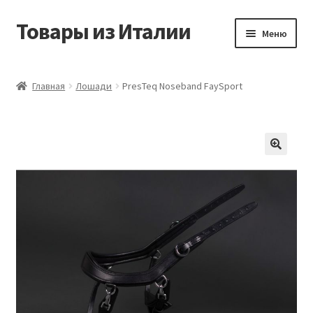
Товары из Италии
Перейти
Перейти
Меню
к
к
навигации
содержимому
Главная
Главная
Лошади
PresTeq Noseband FaySport
Виды доставки
Контакты
Корзина
Магазин
Мой аккаунт
Оставить отзыв