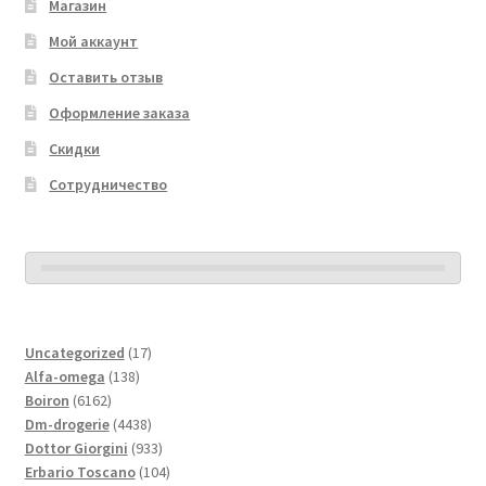
Магазин
Мой аккаунт
Оставить отзыв
Оформление заказа
Скидки
Сотрудничество
17
Uncategorized
17
138
товаров
Alfa-omega
138
6162
товаров
Boiron
6162
товара
4438
Dm-drogerie
4438
товаров
933
Dottor Giorgini
933
товара
104
Erbario Toscano
104