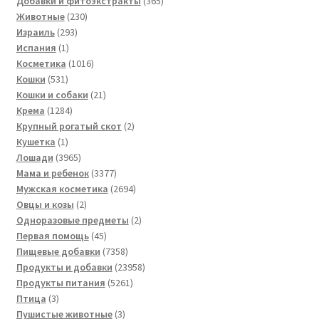
Добавки и фитоэкстракты
365
230
товаров
Животные
230
293
товаров
Израиль
293
1
товара
Испания
1
товар
1016
Косметика
1016
531
товаров
Кошки
531
товар
21
Кошки и собаки
21
1284
товар
Крема
1284
товара
2
Крупный рогатый скот
2
1
товара
Кушетка
1
товар
3965
Лошади
3965
товаров
3377
Мама и ребенок
3377
товаров
2694
Мужская косметика
2694
2
товара
Овцы и козы
2
товара
2
Одноразовые предметы
2
45
товара
Первая помощь
45
товаров
7358
Пищевые добавки
7358
товаров
23958
Продукты и добавки
23958
5261
товаров
Продукты питания
5261
3
товар
Птица
3
товара
3
Пушистые животные
3