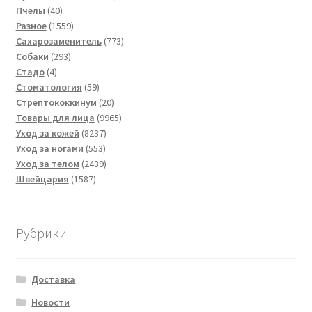
40
товара
Пчелы
40
товаров
1559
Разное
1559
товаров
773
Сахарозаменитель
773
293
товара
Собаки
293
4
товара
Стадо
4
товара
59
Стоматология
59
товаров
20
Стрептококкинум
20
товаров
9965
Товары для лица
9965
8237
товаров
Уход за кожей
8237
553
товаров
Уход за ногами
553
товара
2439
Уход за телом
2439
1587
товаров
Швейцария
1587
товаров
Рубрики
Доставка
Новости