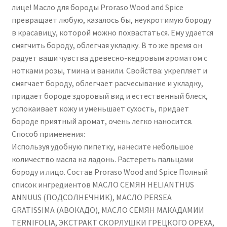
лице! Масло для бороды Proraso Wood and Spice
превращает любую, казалось бы, неукротимую бороду
в красавицу, которой можно похвастаться. Ему удается
смягчить бороду, облегчая укладку. В то же время он
радует ваши чувства древесно-кедровым ароматом с
нотками розы, тмина и ванили. Свойства: укрепляет и
смягчает бороду, облегчает расчесывание и укладку,
придает бороде здоровый вид и естественный блеск,
успокаивает кожу и уменьшает сухость, придает
бороде приятный аромат, очень легко наносится.
Способ применения:
Используя удобную пипетку, нанесите небольшое
количество масла на ладонь. Растереть пальцами
бороду и лицо. Состав Proraso Wood and Spice Полный
список ингредиентов МАСЛО СЕМЯН HELIANTHUS
ANNUUS (ПОДСОЛНЕЧНИК), МАСЛО PERSEA
GRATISSIMA (АВОКАДО), МАСЛО СЕМЯН МАКАДАМИИ
TERNIFOLIA, ЭКСТРАКТ СКОРЛУШКИ ГРЕЦКОГО ОРЕХА,