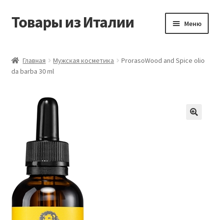
Товары из Италии
Перейти
Перейти
Меню
к
к
навигации
содержимому
Главная
Главная
Мужская косметика
ProrasoWood and Spice olio
da barba 30 ml
Виды доставки
Контакты
Корзина
Магазин
Мой аккаунт
Оставить отзыв