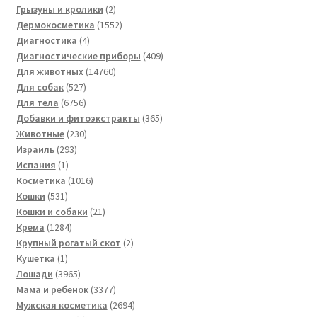
товар
2
Грызуны и кролики
2
товара
1552
Дермокосметика
1552
4
товара
Диагностика
4
товара
409
Диагностические приборы
409
14760
товаров
Для животных
14760
527
товаров
Для собак
527
товаров
6756
Для тела
6756
товаров
365
Добавки и фитоэкстракты
365
230
товаров
Животные
230
293
товаров
Израиль
293
1
товара
Испания
1
товар
1016
Косметика
1016
531
товаров
Кошки
531
товар
21
Кошки и собаки
21
1284
товар
Крема
1284
товара
2
Крупный рогатый скот
2
1
товара
Кушетка
1
товар
3965
Лошади
3965
товаров
3377
Мама и ребенок
3377
товаров
2694
Мужская косметика
2694