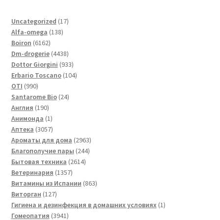
17
Uncategorized
17
138
товаров
Alfa-omega
138
6162
товаров
Boiron
6162
товара
4438
Dm-drogerie
4438
товаров
933
Dottor Giorgini
933
товара
104
Erbario Toscano
104
990
товара
OTI
990
товаров
24
Santarome Bio
24
190
товара
Англия
190
товаров
1
Анимонда
1
товар
3057
Аптека
3057
товаров
2963
Ароматы для дома
2963
244
товара
Благополучие пары
244
2614
товара
Бытовая техника
2614
1357
товаров
Ветеринария
1357
товаров
863
Витамины из Испании
863
127
товара
Виторган
127
товаров
1
Гигиена и дезинфекция в домашних условиях
1
3941
товар
Гомеопатия
3941