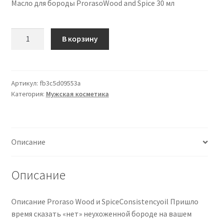
Масло для бороды ProrasoWood and Spice 30 мл
Количество
В корзину
товара
ProrasoWood
and
Spice
Артикул:
fb3c5d09553a
Категория:
Мужская косметика
olio
da
barba
30
Описание
ml
Описание
Описание Proraso Wood и SpiceConsistencyoil Пришло
время сказать «нет» неухоженной бороде на вашем