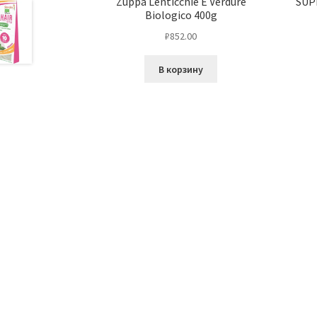
Zuppa Lenticchie E Verdure
SUP
Biologico 400g
₽
852.00
В корзину