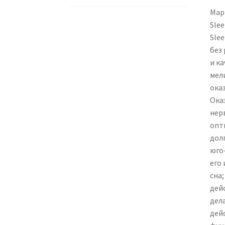
Мар
Slee
Sle
без
и к
мел
ока
Ока
нер
опт
дол
юго
его
сна
дей
дел
дей