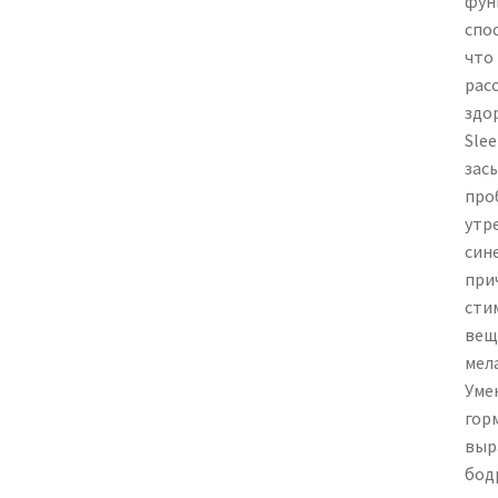
фун
спо
что
рас
здо
Sle
зас
про
утр
син
при
сти
вещ
мел
Уме
гор
выр
бод