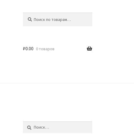
Искать:
Поиск
₽
0.00
0 товаров
идки
Найти: