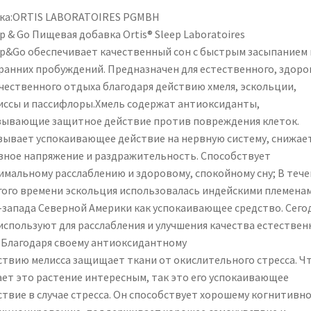
ка:ORTIS LABORATOIRES PGMBH
p & Go Пищевая добавка Ortis® Sleep Laboratoires
ep&Go обеспечивает качественный сон с быстрым засыпанием 
 ранних пробуждений. Предназначен для естественного, здоро
ачественного отдыха благодаря действию хмеля, эскольции,
иссы и пассифлоры.Хмель содержат антиоксиданты,
зывающие защитное действие против повреждения клеток.
зывает успокаивающее действие на нервную систему, снижае
вное напряжение и раздражительность. Способствует
имальному расслаблению и здоровому, спокойному сну; В теч
гого времени эскольция использовалась индейскими племена
-запада Северной Америки как успокаивающее средство. Сего
 используют для расслабления и улучшения качества естествен
; Благодаря своему антиоксидантному
ствию мелисса защищает ткани от окислительного стресса. Ч
ает это растение интересным, так это его успокаивающее
ствие в случае стресса. Он способствует хорошему когнитивн