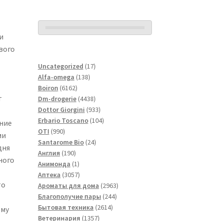
и
вого
17
Uncategorized
17
138
товаров
Alfa-omega
138
6162
товаров
Boiron
6162
т
товара
4438
Dm-drogerie
4438
товаров
933
Dottor Giorgini
933
товара
104
Erbario Toscano
104
ение
990
товара
OTI
990
ми
товаров
24
Santarome Bio
24
дня
190
товара
Англия
190
ного
товаров
1
Анимонда
1
товар
3057
Аптека
3057
то
товаров
2963
Ароматы для дома
2963
244
товара
Благополучие пары
244
2614
товара
Бытовая техника
2614
ому
1357
товаров
Ветеринария
1357