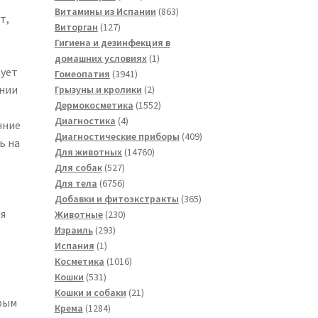
товаров
863
Витамины из Испании
863
т,
127
товара
Виторган
127
товаров
Гигиена и дезинфекция в
1
домашних условиях
1
вует
3941
товар
Гомеопатия
3941
ении
товар
2
Грызуны и кролики
2
товара
1552
Дермокосметика
1552
4
товара
Диагностика
4
нние
товара
409
Диагностические приборы
409
ь на
14760
товаров
Для животных
14760
527
товаров
Для собак
527
товаров
6756
Для тела
6756
товаров
365
Добавки и фитоэкстракты
365
я
230
товаров
Животные
230
293
товаров
Израиль
293
1
товара
Испания
1
товар
1016
Косметика
1016
531
товаров
Кошки
531
товар
21
Кошки и собаки
21
рым
1284
товар
Крема
1284