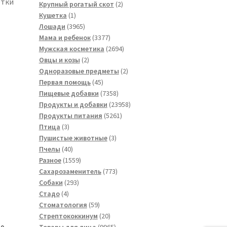
етки
товара
2
Крупный рогатый скот
2
1
товара
Кушетка
1
товар
3965
Лошади
3965
товаров
3377
Мама и ребенок
3377
товаров
2694
Мужская косметика
2694
2
товара
Овцы и козы
2
товара
2
Одноразовые предметы
2
45
товара
Первая помощь
45
товаров
7358
Пищевые добавки
7358
товаров
23958
Продукты и добавки
23958
5261
товаров
Продукты питания
5261
3
товар
Птица
3
товара
3
Пушистые животные
3
40
товара
Пчелы
40
товаров
1559
Разное
1559
товаров
773
Сахарозаменитель
773
293
товара
Собаки
293
4
товара
Стадо
4
товара
59
Стоматология
59
товаров
20
Стрептококкинум
20
товаров
9965