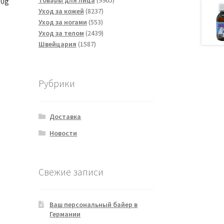
Товары для лица
9965
00g
8237
товаров
Уход за кожей
8237
553
товаров
Уход за ногами
553
товара
2439
Уход за телом
2439
1587
товаров
Швейцария
1587
товаров
Рубрики
Доставка
Новости
Свежие записи
Ваш персональный байер в
Германии