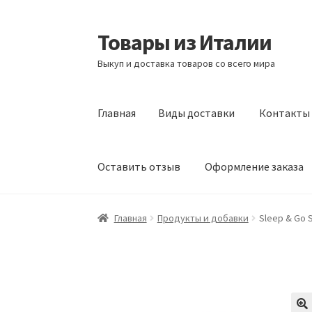
Товары из Италии
Перейти
Перейти
к
к
Выкуп и доставка товаров со всего мира
навигации
содержимому
Главная
Виды доставки
Контакты
Оставить отзыв
Оформление заказа
Главная
Виды доставки
Контакты
Корзина
Главная
Продукты и добавки
Sleep & Go 
Сотрудничество