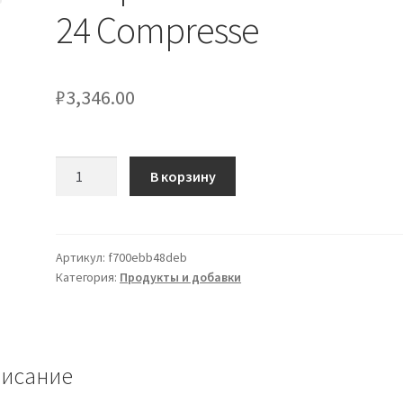
24 Compresse
₽
3,346.00
Количество
В корзину
товара
Sleep
&
Go
Артикул:
f700ebb48deb
Категория:
Продукты и добавки
Sonno
Ortis®
24
Compresse
исание