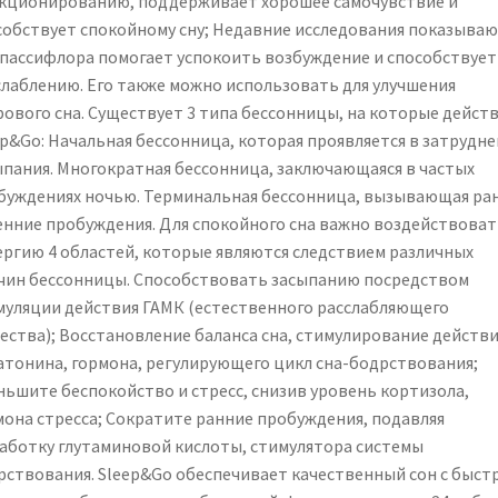
кционированию, поддерживает хорошее самочувствие и
собствует спокойному сну; Недавние исследования показываю
 пассифлора помогает успокоить возбуждение и способствует
слаблению. Его также можно использовать для улучшения
рового сна. Существует 3 типа бессонницы, на которые дейст
ep&Go: Начальная бессонница, которая проявляется в затрудн
ыпания. Многократная бессонница, заключающаяся в частых
буждениях ночью. Терминальная бессонница, вызывающая ра
енние пробуждения. Для спокойного сна важно воздействоват
ергию 4 областей, которые являются следствием различных
чин бессонницы. Способствовать засыпанию посредством
муляции действия ГАМК (естественного расслабляющего
ества); Восстановление баланса сна, стимулирование действи
атонина, гормона, регулирующего цикл сна-бодрствования;
ньшите беспокойство и стресс, снизив уровень кортизола,
мона стресса; Сократите ранние пробуждения, подавляя
аботку глутаминовой кислоты, стимулятора системы
рствования. Sleep&Go обеспечивает качественный сон с быст