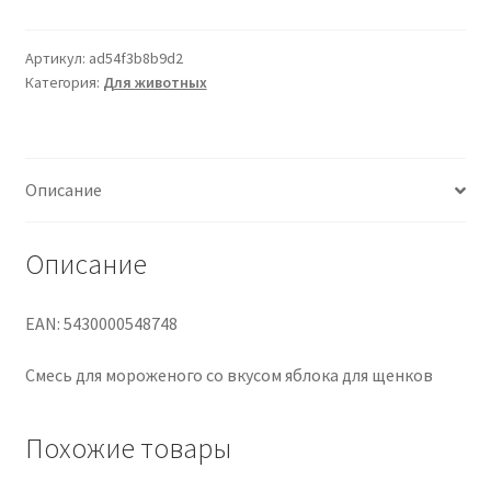
SMOOFL
APPLE
MIX
Артикул:
ad54f3b8b9d2
Категория:
Для животных
FOR
PUP
ICE
Описание
Описание
EAN: 5430000548748
Смесь для мороженого со вкусом яблока для щенков
Похожие товары