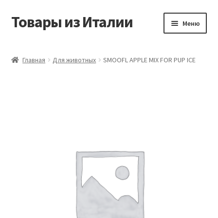
Товары из Италии
Перейти
Перейти
Меню
к
к
навигации
содержимому
Главная
Главная
Для животных
SMOOFL APPLE MIX FOR PUP ICE
Виды доставки
Контакты
Корзина
Магазин
Мой аккаунт
Оставить отзыв