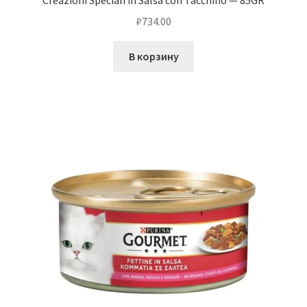
Creazioni Speciali in Salsa con Tacchino — 85GR
₽
734.00
В корзину