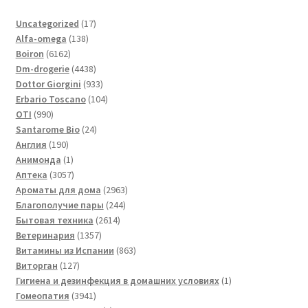
17
Uncategorized
17
138
товаров
Alfa-omega
138
6162
товаров
Boiron
6162
товара
4438
Dm-drogerie
4438
товаров
933
Dottor Giorgini
933
товара
104
Erbario Toscano
104
990
товара
OTI
990
товаров
24
Santarome Bio
24
190
товара
Англия
190
товаров
1
Анимонда
1
товар
3057
Аптека
3057
товаров
2963
Ароматы для дома
2963
244
товара
Благополучие пары
244
2614
товара
Бытовая техника
2614
1357
товаров
Ветеринария
1357
товаров
863
Витамины из Испании
863
127
товара
Виторган
127
товаров
1
Гигиена и дезинфекция в домашних условиях
1
3941
товар
Гомеопатия
3941