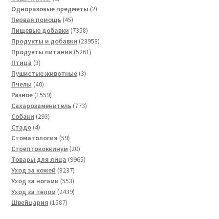
товара
2
Одноразовые предметы
2
45
товара
Первая помощь
45
товаров
7358
Пищевые добавки
7358
товаров
23958
Продукты и добавки
23958
5261
товаров
Продукты питания
5261
3
товар
Птица
3
товара
3
Пушистые животные
3
40
товара
Пчелы
40
товаров
1559
Разное
1559
товаров
773
Сахарозаменитель
773
293
товара
Собаки
293
4
товара
Стадо
4
товара
59
Стоматология
59
товаров
20
Стрептококкинум
20
товаров
9965
Товары для лица
9965
8237
товаров
Уход за кожей
8237
553
товаров
Уход за ногами
553
товара
2439
Уход за телом
2439
1587
товаров
Швейцария
1587
товаров