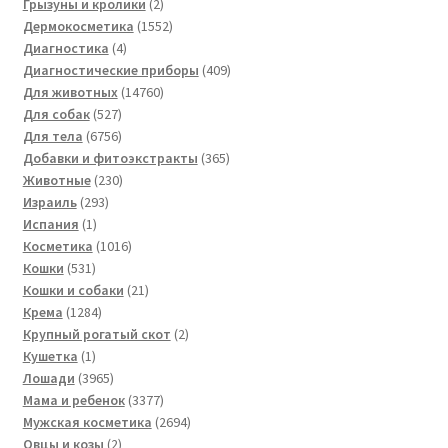
товар
2
Грызуны и кролики
2
товара
1552
Дермокосметика
1552
4
товара
Диагностика
4
товара
409
Диагностические приборы
409
14760
товаров
Для животных
14760
527
товаров
Для собак
527
товаров
6756
Для тела
6756
товаров
365
Добавки и фитоэкстракты
365
230
товаров
Животные
230
293
товаров
Израиль
293
1
товара
Испания
1
товар
1016
Косметика
1016
531
товаров
Кошки
531
товар
21
Кошки и собаки
21
1284
товар
Крема
1284
товара
2
Крупный рогатый скот
2
1
товара
Кушетка
1
товар
3965
Лошади
3965
товаров
3377
Мама и ребенок
3377
товаров
2694
Мужская косметика
2694
2
товара
Овцы и козы
2