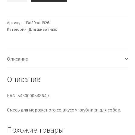
SMOOFL
STRAWBERRY
MIX
Артикул:
d3d80bdd926f
Категория:
Для животных
FOR
DOG
ICE
Описание
Описание
EAN: 5430000548649
Смесь для мороженого со вкусом клубники для собак.
Похожие товары