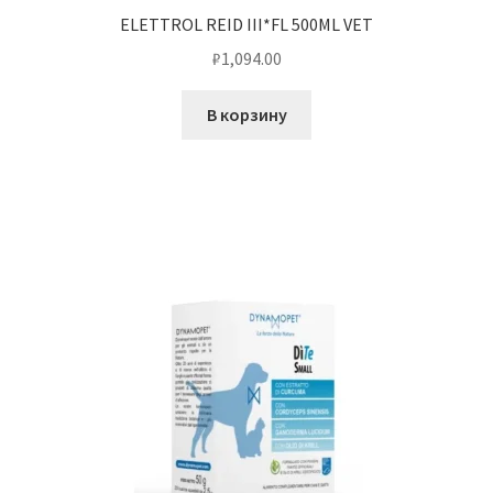
ELETTROL REID III*FL 500ML VET
₽
1,094.00
В корзину