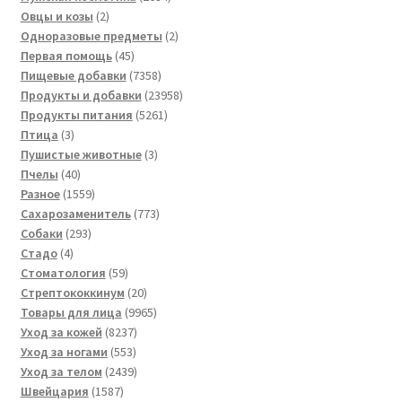
2
товара
Овцы и козы
2
товара
2
Одноразовые предметы
2
45
товара
Первая помощь
45
товаров
7358
Пищевые добавки
7358
товаров
23958
Продукты и добавки
23958
5261
товаров
Продукты питания
5261
3
товар
Птица
3
товара
3
Пушистые животные
3
40
товара
Пчелы
40
товаров
1559
Разное
1559
товаров
773
Сахарозаменитель
773
293
товара
Собаки
293
4
товара
Стадо
4
товара
59
Стоматология
59
товаров
20
Стрептококкинум
20
товаров
9965
Товары для лица
9965
8237
товаров
Уход за кожей
8237
553
товаров
Уход за ногами
553
товара
2439
Уход за телом
2439
1587
товаров
Швейцария
1587