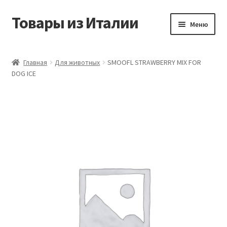
Товары из Италии
Перейти
Перейти
Меню
к
к
навигации
содержимому
Главная
Главная
Для животных
SMOOFL STRAWBERRY MIX FOR
DOG ICE
Виды доставки
Контакты
Корзина
Магазин
Мой аккаунт
Оставить отзыв