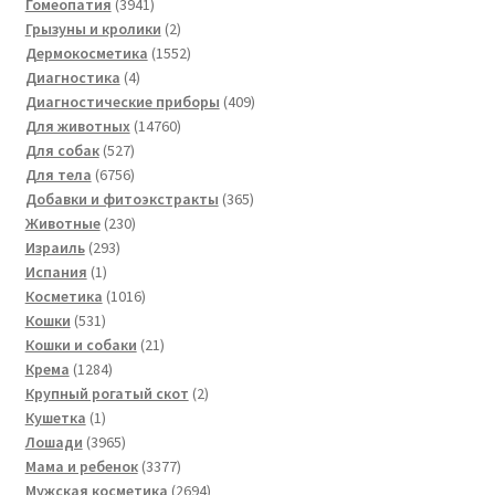
3941
товар
Гомеопатия
3941
товар
2
Грызуны и кролики
2
товара
1552
Дермокосметика
1552
4
товара
Диагностика
4
товара
409
Диагностические приборы
409
14760
товаров
Для животных
14760
527
товаров
Для собак
527
товаров
6756
Для тела
6756
товаров
365
Добавки и фитоэкстракты
365
230
товаров
Животные
230
293
товаров
Израиль
293
1
товара
Испания
1
товар
1016
Косметика
1016
531
товаров
Кошки
531
товар
21
Кошки и собаки
21
1284
товар
Крема
1284
товара
2
Крупный рогатый скот
2
1
товара
Кушетка
1
товар
3965
Лошади
3965
товаров
3377
Мама и ребенок
3377
товаров
2694
Мужская косметика
2694