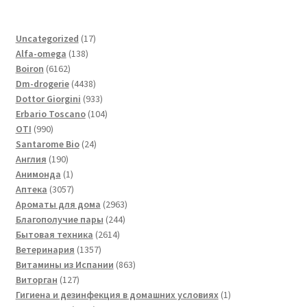
17
Uncategorized
17
138
товаров
Alfa-omega
138
6162
товаров
Boiron
6162
товара
4438
Dm-drogerie
4438
товаров
933
Dottor Giorgini
933
товара
104
Erbario Toscano
104
990
товара
OTI
990
товаров
24
Santarome Bio
24
190
товара
Англия
190
товаров
1
Анимонда
1
товар
3057
Аптека
3057
товаров
2963
Ароматы для дома
2963
244
товара
Благополучие пары
244
2614
товара
Бытовая техника
2614
1357
товаров
Ветеринария
1357
товаров
863
Витамины из Испании
863
127
товара
Виторган
127
товаров
1
Гигиена и дезинфекция в домашних условиях
1