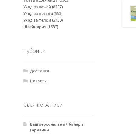
Товары для лица
9965
8237
товаров
Уход за кожей
8237
553
товаров
Уход за ногами
553
товара
2439
Уход за телом
2439
1587
товаров
Швейцария
1587
товаров
Рубрики
Доставка
Новости
Свежие записи
Ваш персональный байер в
Германии