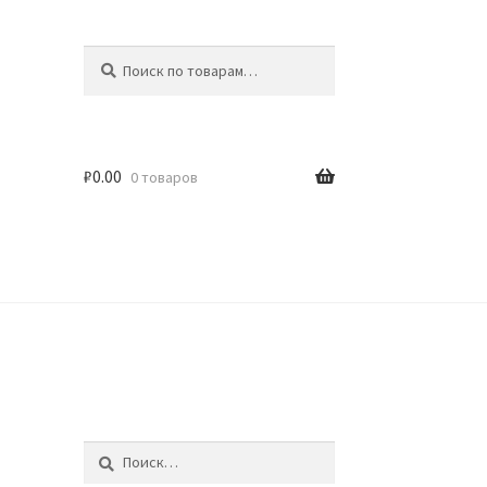
Искать:
Поиск
₽
0.00
0 товаров
идки
Найти: