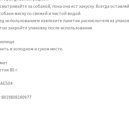
матривайте за собакой, пока она ест закуску. Всегда оставля
собаки миску со свежей и чистой водой.
ед использованием извлеките пакетик раскислителя из упаков
тно закройте упаковку после использования.
нилище
ить в холодном и сухом месте.
мат
тик 80 г.
 АЕ504
: 8019808180977