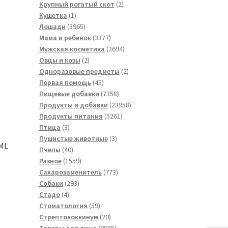
товара
2
Крупный рогатый скот
2
1
товара
Кушетка
1
товар
3965
Лошади
3965
товаров
3377
Мама и ребенок
3377
товаров
2694
Мужская косметика
2694
2
товара
Овцы и козы
2
товара
2
Одноразовые предметы
2
45
товара
Первая помощь
45
товаров
7358
Пищевые добавки
7358
товаров
23958
Продукты и добавки
23958
5261
товаров
Продукты питания
5261
3
товар
Птица
3
товара
3
Пушистые животные
3
ML
40
товара
Пчелы
40
товаров
1559
Разное
1559
товаров
773
Сахарозаменитель
773
293
товара
Собаки
293
4
товара
Стадо
4
товара
59
Стоматология
59
товаров
20
Стрептококкинум
20
товаров
9965