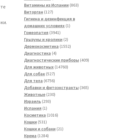
товаров
863
Витамины из Испании
863
йте
127
товара
Виторган
127
товаров
Гигиена и дезинфекция в
ки.
1
домашних условиях
1
3941
товар
Гомеопатия
3941
товар
2
Грызуны и кролики
2
товара
1552
Дермокосметика
1552
4
товара
Диагностика
4
товара
409
Диагностические приборы
409
14760
товаров
Для животных
14760
527
товаров
Для собак
527
товаров
6756
Для тела
6756
товаров
365
Добавки и фитоэкстракты
365
230
товаров
Животные
230
293
товаров
Израиль
293
1
товара
Испания
1
товар
1016
Косметика
1016
531
товаров
Кошки
531
товар
21
Кошки и собаки
21
1284
товар
Крема
1284