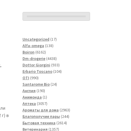
17
Uncategorized
17
138
товаров
Alfa-omega
138
6162
товаров
Boiron
6162
товара
4438
Dm-drogerie
4438
,
товаров
933
Dottor Giorgini
933
товара
104
Erbario Toscano
104
990
товара
OTI
990
товаров
24
Santarome Bio
24
190
товара
Англия
190
товаров
1
Анимонда
1
товар
3057
Аптека
3057
или
товаров
2963
Ароматы для дома
2963
 г) в
244
товара
Благополучие пары
244
2614
товара
Бытовая техника
2614
1357
товаров
Ветеринария
1357