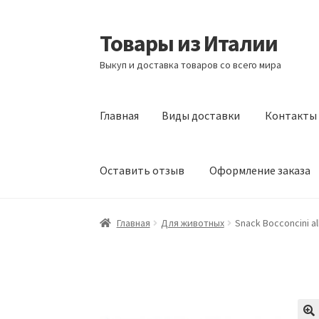
Товары из Италии
Перейти
Перейти
к
к
Выкуп и доставка товаров со всего мира
навигации
содержимому
Главная
Виды доставки
Контакты
Оставить отзыв
Оформление заказа
Главная
Виды доставки
Контакты
Корзина
Главная
Для животных
Snack Bocconcini al
Сотрудничество