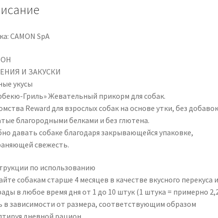
исание
ка: CAMON SpA
МОН
ЕНИЯ И ЗАКУСКИ
ные укусы
рбекю-Гриль» Жевательный прикорм для собак.
мства Reward для взрослых собак на основе утки, без добавок
атые благородными белками и без глютена.
бно давать собаке благодаря закрывающейся упаковке,
раняющей свежесть.
трукции по использованию
айте собакам старше 4 месяцев в качестве вкусного перекуса 
ады в любое время дня от 1 до 10 штук (1 штука = примерно 2,2
ь в зависимости от размера, соответствующим образом
птируя дневной рацион.