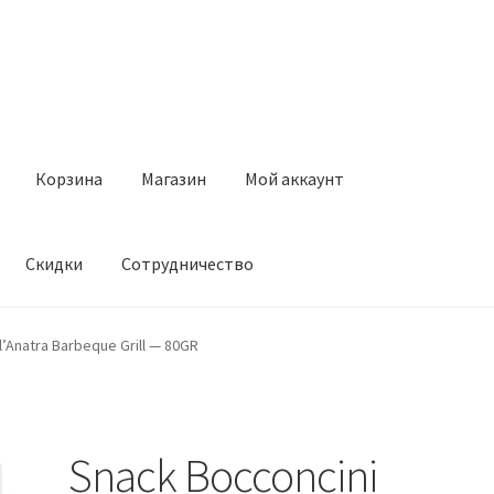
Корзина
Магазин
Мой аккаунт
Скидки
Сотрудничество
Магазин
Мой аккаунт
Оставить отзыв
Оформление заказа
Ск
l’Anatra Barbeque Grill — 80GR
Snack Bocconcini