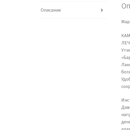
Оп
Описание
Мар
КА
ЛЕЧ
Ути
«Ба
Лако
бог
Удо
сох
Инс
Дав
нагр
ден
ада