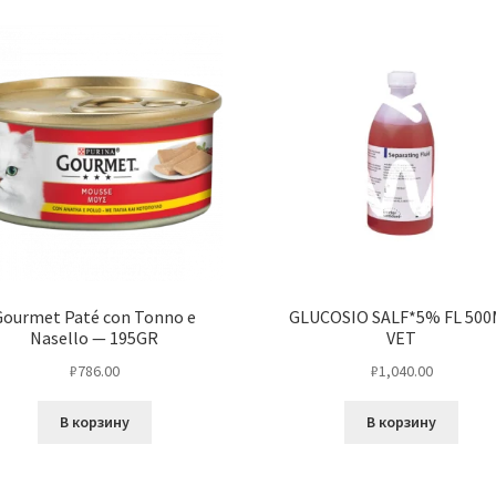
Gourmet Paté con Tonno e
GLUCOSIO SALF*5% FL 500
Nasello — 195GR
VET
₽
786.00
₽
1,040.00
В корзину
В корзину