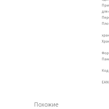
Прис
для 
Пер
Пло
хра
Хран
Фор
Паке
Код
EAN
Похожие