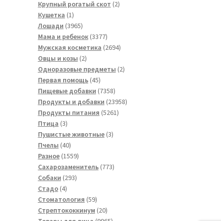
товара
2
Крупный рогатый скот
2
1
товара
Кушетка
1
товар
3965
Лошади
3965
товаров
3377
Мама и ребенок
3377
товаров
2694
Мужская косметика
2694
2
товара
Овцы и козы
2
товара
2
Одноразовые предметы
2
45
товара
Первая помощь
45
товаров
7358
Пищевые добавки
7358
товаров
23958
Продукты и добавки
23958
5261
товаров
Продукты питания
5261
3
товар
Птица
3
товара
3
Пушистые животные
3
40
товара
Пчелы
40
товаров
1559
Разное
1559
товаров
773
Сахарозаменитель
773
293
товара
Собаки
293
4
товара
Стадо
4
товара
59
Стоматология
59
товаров
20
Стрептококкинум
20
товаров
9965