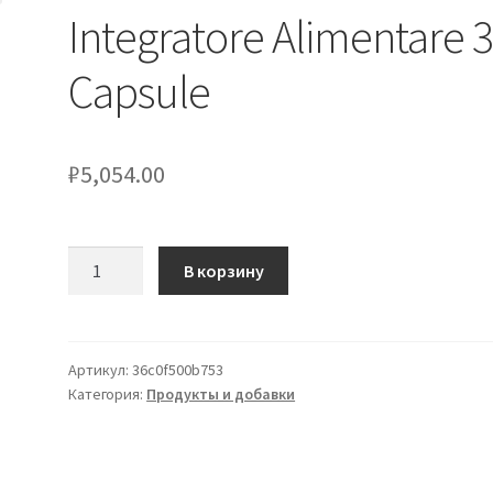
Integratore Alimentare 
Capsule
₽
5,054.00
Количество
В корзину
товара
Tesla
Amione
9
Артикул:
36c0f500b753
Категория:
Продукты и добавки
Leucina
Integratore
Alimentare
30