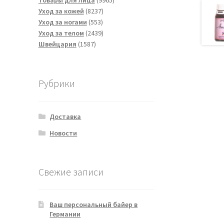
Товары для лица
9965
8237
товаров
Уход за кожей
8237
553
товаров
Уход за ногами
553
товара
2439
Уход за телом
2439
1587
товаров
Швейцария
1587
товаров
Рубрики
Доставка
Новости
Свежие записи
Ваш персональный байер в
Германии