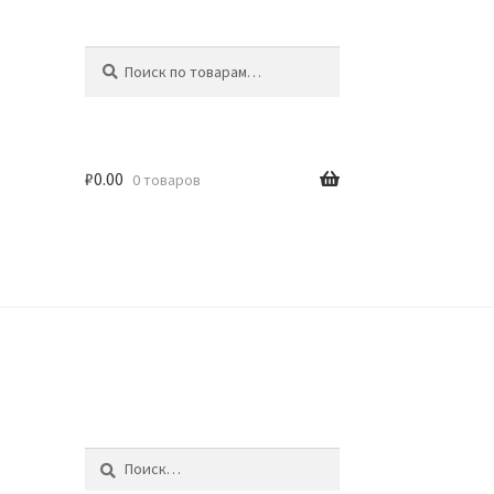
Искать:
Поиск
₽
0.00
0 товаров
идки
Найти: