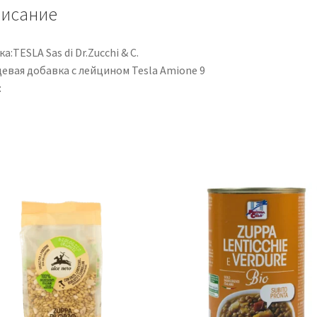
Capsule
исание
а:TESLA Sas di Dr.Zucchi & C.
евая добавка с лейцином Tesla Amione 9
: