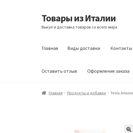
Товары из Италии
Перейти
Перейти
к
к
Выкуп и доставка товаров со всего мира
навигации
содержимому
Главная
Виды доставки
Контакты
Оставить отзыв
Оформление заказа
Главная
Виды доставки
Контакты
Корзина
Главная
Продукты и добавки
Tesla Amione
Сотрудничество