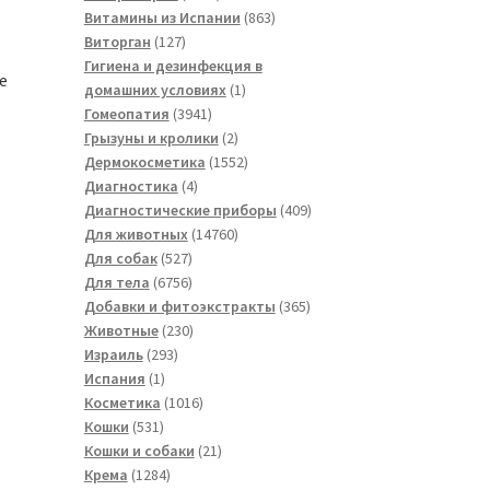
товаров
863
Витамины из Испании
863
127
товара
Виторган
127
товаров
Гигиена и дезинфекция в
e
1
домашних условиях
1
3941
товар
Гомеопатия
3941
товар
2
Грызуны и кролики
2
товара
1552
Дермокосметика
1552
4
товара
Диагностика
4
товара
409
Диагностические приборы
409
14760
товаров
Для животных
14760
527
товаров
Для собак
527
товаров
6756
Для тела
6756
товаров
365
Добавки и фитоэкстракты
365
230
товаров
Животные
230
293
товаров
Израиль
293
1
товара
Испания
1
товар
1016
Косметика
1016
531
товаров
Кошки
531
товар
21
Кошки и собаки
21
1284
товар
Крема
1284