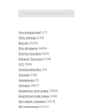
17
Uncategorized
17
138
товаров
Alfa-omega
138
6162
товаров
Boiron
6162
товара
4438
Dm-drogerie
4438
товаров
933
Dottor Giorgini
933
товара
104
Erbario Toscano
104
990
товара
OTI
990
товаров
24
Santarome Bio
24
190
товара
Англия
190
товаров
1
Анимонда
1
товар
3057
Аптека
3057
товаров
2963
Ароматы для дома
2963
244
товара
Благополучие пары
244
2614
товара
Бытовая техника
2614
1357
товаров
Ветеринария
1357