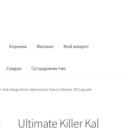
Корзина
Магазин
Мой аккаунт
Скидки
Сотрудничество
Магазин
Мой аккаунт
Оставить отзыв
Оформление заказа
Ск
ler Kal Integratore Alimentare Senza Glutine 36 Capsule
Ultimate Killer Kal