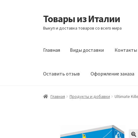
Товары из Италии
Перейти
Перейти
к
к
Выкуп и доставка товаров со всего мира
навигации
содержимому
Главная
Виды доставки
Контакты
Оставить отзыв
Оформление заказа
Главная
Виды доставки
Контакты
Корзина
Главная
Продукты и добавки
Ultimate Kil
Сотрудничество