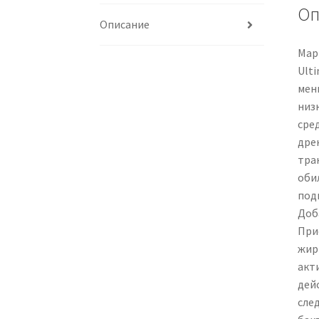
Оп
Описание
Марк
Ult
мен
низк
сре
дре
тра
оби
под
Доб
При
жир
акт
дей
сле