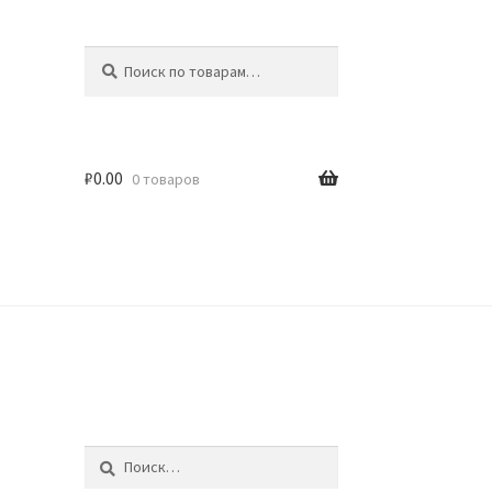
Искать:
Поиск
₽
0.00
0 товаров
идки
Найти: