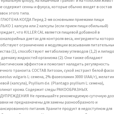
териальную флору, на кишечный транзит и на «плоский живот»
не содержит сенны и фукуса, которые обычно входят в состав
авок этого типа.
 ГЛЮТЕНА КОГДА Перед 2-мя основными приемами пищи
ЛЬКО 1 капсула или 2 капсулы (если прием пищи обильный)
рждает, что KILLER CAL является пищевой добавкой в ​​
кокалорийных диетах для контроля веса, ингредиенты которо
собствуют ограничению и модуляции всасывания питательны
ества (1), способствуют метаболизму углеводов (1,2) и липид
 и дренажу жидкостей организма (2). Они также обладают
биотическим эффектом и помогают наладить регулярность
ечного транзита. СОСТАВ Хитозан, сухой экстракт белой фасо
seolus vulgaris L: семена, 2% фазеоламин 3000 UIAA/г), желати
вой (капсула), Psyllium d.e. (Plantago psyllium L: семена),
олинат хрома. Содержит следы РАКООБРАЗНЫХ.
ДУПРЕЖДЕНИЯ Не превышайте рекомендуемую суточную доз
авки не предназначены для замены разнообразного и
лансированного питания. Храните продукт в недоступном для