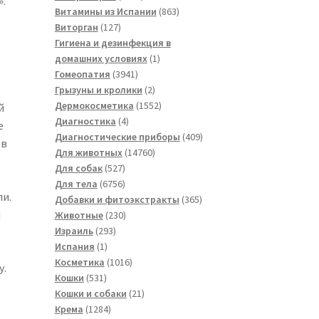
.
товаров
863
Витамины из Испании
863
127
товара
Виторган
127
товаров
Гигиена и дезинфекция в
1
домашних условиях
1
3941
товар
Гомеопатия
3941
товар
2
Грызуны и кролики
2
товара
1552
Дермокосметика
1552
й
4
товара
Диагностика
4
е
товара
409
Диагностические приборы
409
ов
14760
товаров
Для животных
14760
527
товаров
Для собак
527
товаров
6756
Для тела
6756
ли.
товаров
365
Добавки и фитоэкстракты
365
н
230
товаров
Животные
230
293
товаров
Израиль
293
1
товара
Испания
1
товар
1016
Косметика
1016
у.
531
товаров
Кошки
531
товар
21
Кошки и собаки
21
1284
товар
Крема
1284