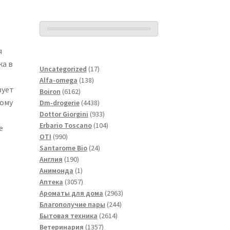
я
ка в
17
Uncategorized
17
138
товаров
Alfa-omega
138
вует
6162
товаров
Boiron
6162
ному
товара
4438
Dm-drogerie
4438
товаров
933
Dottor Giorgini
933
товара
104
Erbario Toscano
104
е
990
товара
OTI
990
товаров
24
Santarome Bio
24
190
товара
Англия
190
товаров
1
Анимонда
1
товар
3057
Аптека
3057
товаров
2963
Ароматы для дома
2963
244
товара
Благополучие пары
244
2614
товара
Бытовая техника
2614
1357
товаров
Ветеринария
1357