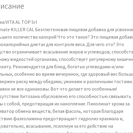
36
исание
Capsule
а:VITA AL TOP Srl
imate KILLER CAL Безглютеновая пищевая добавка для усвоени
ьшего количества калорий Что это такое? Это пищевая добав
окалорийных диетах для контроля веса. Для чего это? Это
дство ограничивает всасывание жиров и углеводов, способст
нажу жидкостей организма, способствует регулярному кишеч
нзиту. Рекомендуется для блюд, богатых углеводами и/или
льных, особенно во время вечеринок, где здоровый вес больш
вержен риску между обедами, ужинами и различными тостами.
авки не все одинаковы. Вот что делает его особенным!
сутствие Хитозана обусловлено его способностью связывать
ы с собой, предотвращая их накопление. Пиколинат хрома за
иватор обмена веществ, белая фасоль, которая благодаря
ствию фазеоламина предотвращает гидролиз крахмала и,
довательно, всасывание, псиллиум за его действие на