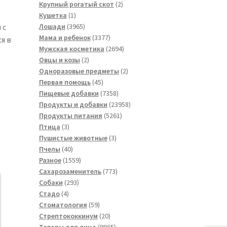
товара
2
Крупный рогатый скот
2
1
товара
Кушетка
1
товар
3965
 с
Лошади
3965
товаров
3377
Мама и ребенок
3377
я в
товаров
2694
Мужская косметика
2694
2
товара
Овцы и козы
2
товара
2
Одноразовые предметы
2
45
товара
Первая помощь
45
товаров
7358
Пищевые добавки
7358
товаров
23958
Продукты и добавки
23958
5261
товаров
Продукты питания
5261
3
товар
Птица
3
товара
3
Пушистые животные
3
40
товара
Пчелы
40
товаров
1559
Разное
1559
товаров
773
Сахарозаменитель
773
293
товара
Собаки
293
4
товара
Стадо
4
товара
59
Стоматология
59
товаров
20
Стрептококкинум
20
товаров
9965