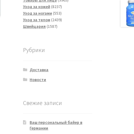
Товары для лица
9965
8237
товаров
Уход за кожей
8237
553
товаров
Уход за ногами
553
товара
2439
Уход за телом
2439
1587
товаров
Швейцария
1587
товаров
Рубрики
Доставка
Новости
Свежие записи
Ваш персональный байер в
Германии