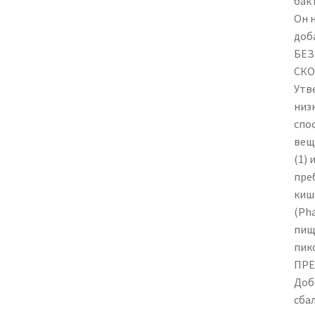
бак
Он 
доб
БЕЗ
СКО
Утве
низ
спо
вещ
(1)
пре
киш
(Pha
пище
пик
ПРЕ
Доб
сба