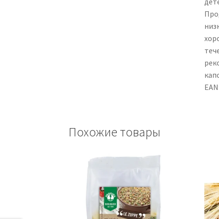
дет
Про
низ
хор
теч
рек
капс
EAN
Похожие товары