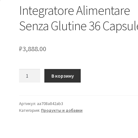
Integratore Alimentare
Senza Glutine 36 Capsul
₽
3,888.00
Количество
В корзину
товара
Ultimate
Killer
Kal
Артикул:
aa708a842ab3
Категория:
Продукты и добавки
Integratore
Alimentare
Senza
Glutine