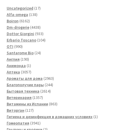
17
Uncategorized
17
138
товаров
Alfa-omega
138
6162
товаров
Boiron
6162
товара
4438
Dm-drogerie
4438
товаров
933
Dottor Giorgini
933
товара
104
Erbario Toscano
104
990
товара
OTI
990
товаров
24
Santarome Bio
24
190
товара
Англия
190
товаров
1
Анимонда
1
товар
3057
Аптека
3057
товаров
2963
Ароматы для дома
2963
244
товара
Благополучие пары
244
2614
товара
Бытовая техника
2614
1357
товаров
Ветеринария
1357
товаров
863
Витамины из Испании
863
127
товара
Виторган
127
товаров
1
Гигиена и дезинфекция в домашних условиях
1
3941
товар
Гомеопатия
3941
товар
2
Грызуны и кролики
2