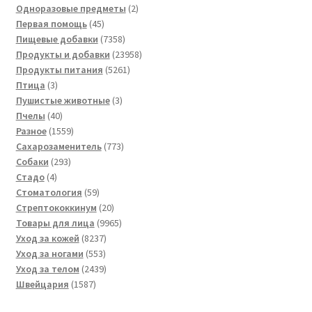
товара
2
Одноразовые предметы
2
45
товара
Первая помощь
45
товаров
7358
Пищевые добавки
7358
товаров
23958
Продукты и добавки
23958
5261
товаров
Продукты питания
5261
3
товар
Птица
3
товара
3
Пушистые животные
3
40
товара
Пчелы
40
товаров
1559
Разное
1559
товаров
773
Сахарозаменитель
773
293
товара
Собаки
293
4
товара
Стадо
4
товара
59
Стоматология
59
товаров
20
Стрептококкинум
20
товаров
9965
Товары для лица
9965
8237
товаров
Уход за кожей
8237
553
товаров
Уход за ногами
553
товара
2439
Уход за телом
2439
1587
товаров
Швейцария
1587
товаров