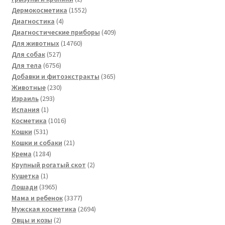
товара
1552
Дермокосметика
1552
4
товара
Диагностика
4
товара
409
Диагностические приборы
409
14760
товаров
Для животных
14760
527
товаров
Для собак
527
товаров
6756
Для тела
6756
товаров
365
Добавки и фитоэкстракты
365
230
товаров
Животные
230
293
товаров
Израиль
293
1
товара
Испания
1
товар
1016
Косметика
1016
531
товаров
Кошки
531
товар
21
Кошки и собаки
21
1284
товар
Крема
1284
товара
2
Крупный рогатый скот
2
1
товара
Кушетка
1
товар
3965
Лошади
3965
товаров
3377
Мама и ребенок
3377
товаров
2694
Мужская косметика
2694
2
товара
Овцы и козы
2