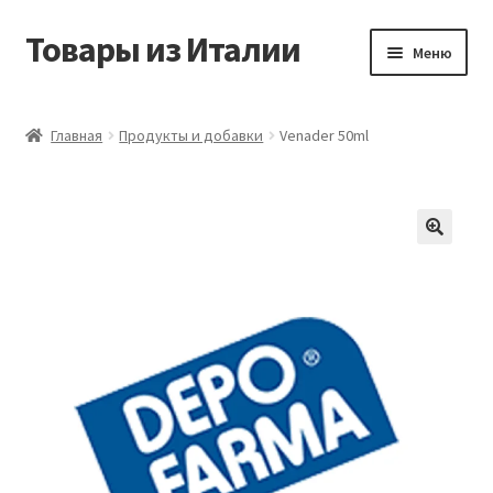
Товары из Италии
Перейти
Перейти
Меню
к
к
навигации
содержимому
Главная
Главная
Продукты и добавки
Venader 50ml
Виды доставки
Контакты
Корзина
Магазин
Мой аккаунт
Оставить отзыв