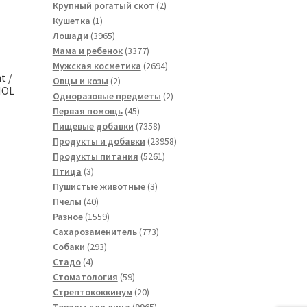
товара
2
Крупный рогатый скот
2
1
товара
Кушетка
1
товар
3965
Лошади
3965
товаров
3377
Мама и ребенок
3377
товаров
2694
Мужская косметика
2694
t /
2
товара
Овцы и козы
2
NOL
товара
2
Одноразовые предметы
2
45
товара
Первая помощь
45
товаров
7358
Пищевые добавки
7358
товаров
23958
Продукты и добавки
23958
5261
товаров
Продукты питания
5261
3
товар
Птица
3
товара
3
Пушистые животные
3
40
товара
Пчелы
40
товаров
1559
Разное
1559
товаров
773
Сахарозаменитель
773
293
товара
Собаки
293
4
товара
Стадо
4
товара
59
Стоматология
59
товаров
20
Стрептококкинум
20
товаров
9965