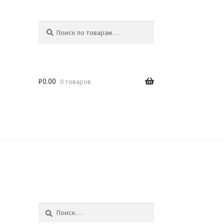
Искать:
Поиск
₽
0.00
0 товаров
идки
Найти: