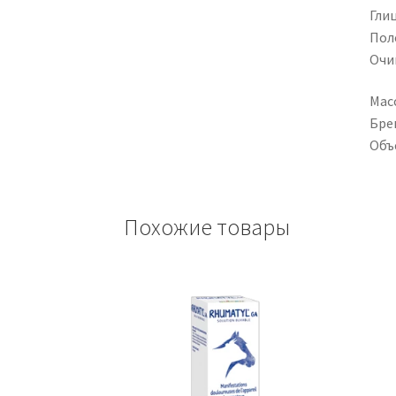
Гли
Пол
Очи
Масс
Бре
Объ
Похожие товары