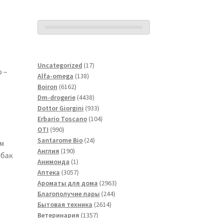
17
Uncategorized
17
 –
138
товаров
Alfa-omega
138
6162
товаров
Boiron
6162
товара
4438
Dm-drogerie
4438
товаров
933
Dottor Giorgini
933
товара
104
Erbario Toscano
104
990
товара
OTI
990
товаров
24
Santarome Bio
24
м
190
товара
Англия
190
обак
товаров
1
Анимонда
1
товар
3057
Аптека
3057
товаров
2963
Ароматы для дома
2963
244
товара
Благополучие пары
244
2614
товара
Бытовая техника
2614
1357
товаров
Ветеринария
1357