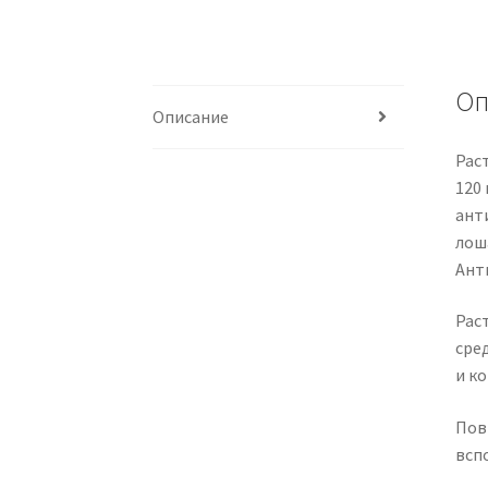
Оп
Описание
Рас
120
ант
лоша
Ант
Рас
сред
и ко
Пов
всп