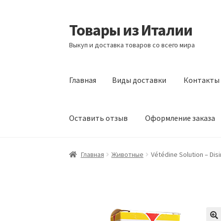
Товары из Италии
Перейти
Перейти
к
к
Выкуп и доставка товаров со всего мира
навигации
содержимому
Главная
Виды доставки
Контакты
Оставить отзыв
Оформление заказа
Главная
Виды доставки
Контакты
Корзина
Главная
Животные
Vétédine Solution – Dis
Сотрудничество