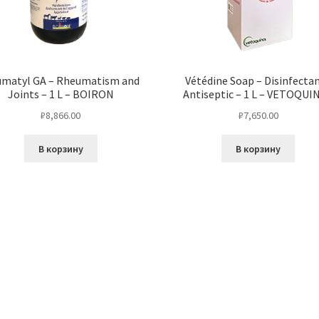
matyl GA – Rheumatism and
Vétédine Soap – Disinfectan
Joints – 1 L – BOIRON
Antiseptic – 1 L – VETOQUI
₽
8,866.00
₽
7,650.00
В корзину
В корзину