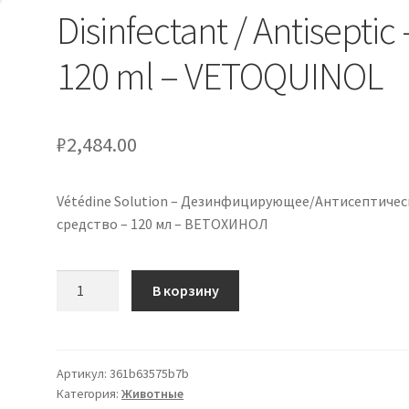
Disinfectant / Antiseptic 
120 ml – VETOQUINOL
₽
2,484.00
Vétédine Solution – Дезинфицирующее/Антисептичес
средство – 120 мл – ВЕТОХИНОЛ
Количество
В корзину
товара
Vétédine
Solution
–
Артикул:
361b63575b7b
Категория:
Животные
Disinfectant