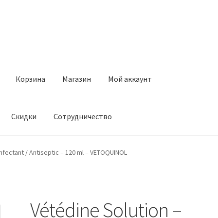
Корзина
Магазин
Мой аккаунт
Скидки
Сотрудничество
Магазин
Мой аккаунт
Оставить отзыв
Оформление заказа
Ск
infectant / Antiseptic – 120 ml – VETOQUINOL
Vétédine Solution –