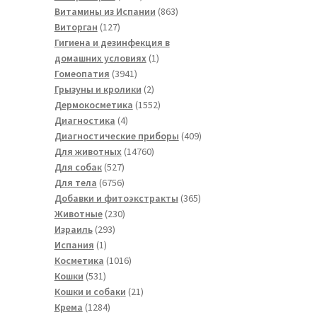
товаров
863
Витамины из Испании
863
127
товара
Виторган
127
товаров
Гигиена и дезинфекция в
1
домашних условиях
1
3941
товар
Гомеопатия
3941
товар
2
Грызуны и кролики
2
товара
1552
Дермокосметика
1552
4
товара
Диагностика
4
товара
409
Диагностические приборы
409
14760
товаров
Для животных
14760
527
товаров
Для собак
527
товаров
6756
Для тела
6756
товаров
365
Добавки и фитоэкстракты
365
230
товаров
Животные
230
293
товаров
Израиль
293
1
товара
Испания
1
товар
1016
Косметика
1016
531
товаров
Кошки
531
товар
21
Кошки и собаки
21
1284
товар
Крема
1284