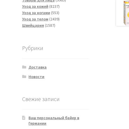
Товары для лица
9965
8237
товаров
Уход за кожей
8237
553
товаров
Уход за ногами
553
товара
2439
Уход за телом
2439
1587
товаров
Швейцария
1587
товаров
Рубрики
Доставка
Новости
Свежие записи
Ваш персональный байер в
Германии