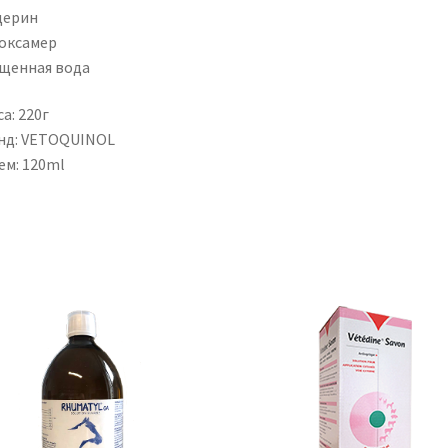
церин
оксамер
щенная вода
а: 220г
нд: VETOQUINOL
ем: 120ml