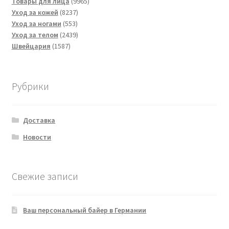
товаров
9965
Товары для лица
9965
8237
товаров
Уход за кожей
8237
553
товаров
Уход за ногами
553
товара
2439
Уход за телом
2439
1587
товаров
Швейцария
1587
товаров
Рубрики
Доставка
Новости
Свежие записи
Ваш персональный байер в Германии