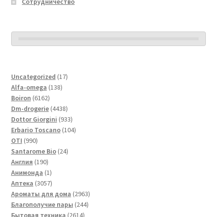
Сотрудничество
17
Uncategorized
17
138
товаров
Alfa-omega
138
6162
товаров
Boiron
6162
товара
4438
Dm-drogerie
4438
товаров
933
Dottor Giorgini
933
товара
104
Erbario Toscano
104
990
товара
OTI
990
товаров
24
Santarome Bio
24
190
товара
Англия
190
товаров
1
Анимонда
1
товар
3057
Аптека
3057
товаров
2963
Ароматы для дома
2963
244
товара
Благополучие пары
244
2614
товара
Бытовая техника
2614