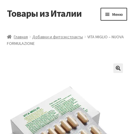
Товары из Италии
Перейти
Перейти
Меню
к
к
навигации
содержимому
Главная
Главная
Добавки и фитоэкстракты
VITA MIGLIO – NUOVA
FORMULAZIONE
Виды доставки
Контакты
Корзина
Магазин
Мой аккаунт
Оставить отзыв