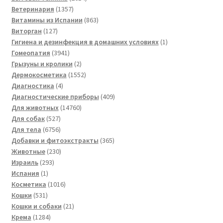
1357
товаров
Ветеринария
1357
товаров
863
Витамины из Испании
863
127
товара
Виторган
127
товаров
1
Гигиена и дезинфекция в домашних условиях
1
3941
товар
Гомеопатия
3941
товар
2
Грызуны и кролики
2
товара
1552
Дермокосметика
1552
4
товара
Диагностика
4
товара
409
Диагностические приборы
409
14760
товаров
Для животных
14760
527
товаров
Для собак
527
товаров
6756
Для тела
6756
товаров
365
Добавки и фитоэкстракты
365
230
товаров
Животные
230
293
товаров
Израиль
293
1
товара
Испания
1
товар
1016
Косметика
1016
531
товаров
Кошки
531
товар
21
Кошки и собаки
21
1284
товар
Крема
1284