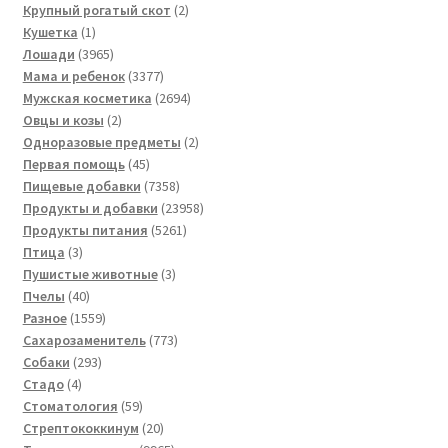
товара
2
Крупный рогатый скот
2
1
товара
Кушетка
1
товар
3965
Лошади
3965
товаров
3377
Мама и ребенок
3377
товаров
2694
Мужская косметика
2694
2
товара
Овцы и козы
2
товара
2
Одноразовые предметы
2
45
товара
Первая помощь
45
товаров
7358
Пищевые добавки
7358
товаров
23958
Продукты и добавки
23958
5261
товаров
Продукты питания
5261
3
товар
Птица
3
товара
3
Пушистые животные
3
40
товара
Пчелы
40
товаров
1559
Разное
1559
товаров
773
Сахарозаменитель
773
293
товара
Собаки
293
4
товара
Стадо
4
товара
59
Стоматология
59
товаров
20
Стрептококкинум
20