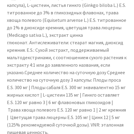
капсула), L-цистеин, листья гинкго (Ginkgo biloba L.) E.S.
титрованное до 3% в гликозидных флавонах, трава
хвоща полевого (Equisetum arvense L.) E.S. титрованное
до 1% в диоксиде кремния, цветущая трава люцерны
(Medicago sativa L.), экстракт цинка
глюконат. Антислеживатели: стеарат магния, диоксид
кремния. E.S.: Сухой экстракт, поддерживаемый
мальтодекстринами, с соотношением сухого растения к
экстракту 4:1 или до заявленного названия, если
указано.Среднее количество на суточную дозу Среднее
количество на суточную дозу 3 капсулы: Плоды проса
E.S. 300 мг | Плоды сабаля E.S. 300 мг эквивалентно 15 мг
жирных кислот | L-цистеин 135 мг | Гинкго оставляет
E.S. 120 мг равно 3 | 6 мг флавоновых гликозидов |
Трава хвоща полевого E.S. 120 мг равно 1 | 2 мг кремния
| Цветущая трава люцерны E.S. 105 мг | Цинк 12 | 5 мг
(125% рекомендуемой суточной дозы). VNR: эталонная
пищевая ценность.