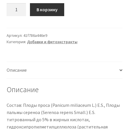
Количество
В корзину
товара
VITA
MIGLIO
–
Артикул:
41f786a446e9
Категория:
Добавки и фитоэкстракты
NUOVA
FORMULAZIONE
Описание
Описание
Состав: Плоды проса (Panicum miliaceum L.) E.S., Плоды
пальмы сереноа (Serenoa repens Small.) E.S.
титрованный до 5% в жирных кислотах,
гидроксипропилметилцеллюлоза (растительная