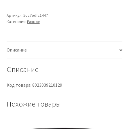
WATER
PROOF
VERNICE
Артикул:
5dc7edfc1447
Категория:
Разное
PROTEZIONE
1L
Описание
Описание
Код товара: 8023039210129
Похожие товары