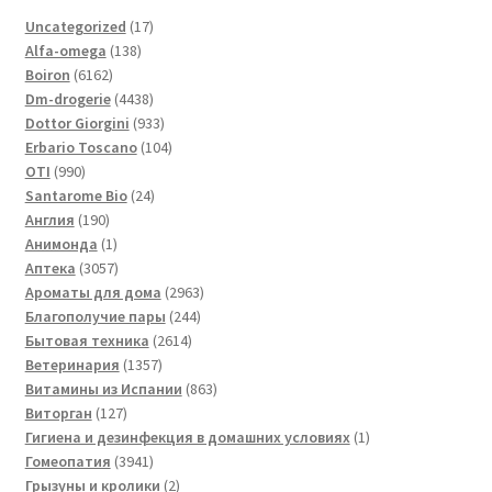
17
Uncategorized
17
138
товаров
Alfa-omega
138
6162
товаров
Boiron
6162
товара
4438
Dm-drogerie
4438
товаров
933
Dottor Giorgini
933
товара
104
Erbario Toscano
104
990
товара
OTI
990
товаров
24
Santarome Bio
24
190
товара
Англия
190
товаров
1
Анимонда
1
товар
3057
Аптека
3057
товаров
2963
Ароматы для дома
2963
244
товара
Благополучие пары
244
2614
товара
Бытовая техника
2614
1357
товаров
Ветеринария
1357
товаров
863
Витамины из Испании
863
127
товара
Виторган
127
товаров
1
Гигиена и дезинфекция в домашних условиях
1
3941
товар
Гомеопатия
3941
товар
2
Грызуны и кролики
2