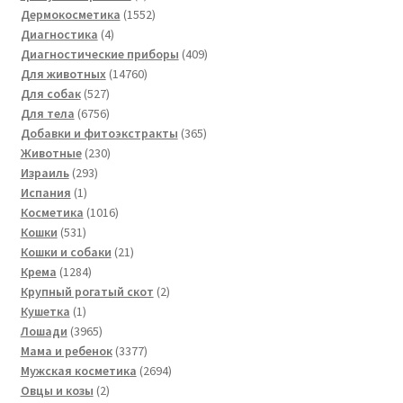
товара
1552
Дермокосметика
1552
4
товара
Диагностика
4
товара
409
Диагностические приборы
409
14760
товаров
Для животных
14760
527
товаров
Для собак
527
товаров
6756
Для тела
6756
товаров
365
Добавки и фитоэкстракты
365
230
товаров
Животные
230
293
товаров
Израиль
293
1
товара
Испания
1
товар
1016
Косметика
1016
531
товаров
Кошки
531
товар
21
Кошки и собаки
21
1284
товар
Крема
1284
товара
2
Крупный рогатый скот
2
1
товара
Кушетка
1
товар
3965
Лошади
3965
товаров
3377
Мама и ребенок
3377
товаров
2694
Мужская косметика
2694
2
товара
Овцы и козы
2