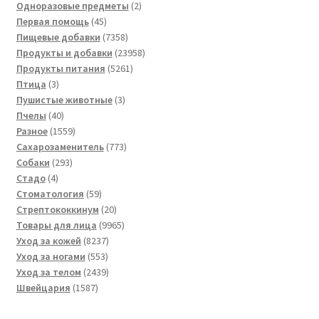
товара
2
Одноразовые предметы
2
45
товара
Первая помощь
45
товаров
7358
Пищевые добавки
7358
товаров
23958
Продукты и добавки
23958
5261
товаров
Продукты питания
5261
3
товар
Птица
3
товара
3
Пушистые животные
3
40
товара
Пчелы
40
товаров
1559
Разное
1559
товаров
773
Сахарозаменитель
773
293
товара
Собаки
293
4
товара
Стадо
4
товара
59
Стоматология
59
товаров
20
Стрептококкинум
20
товаров
9965
Товары для лица
9965
8237
товаров
Уход за кожей
8237
553
товаров
Уход за ногами
553
товара
2439
Уход за телом
2439
1587
товаров
Швейцария
1587
товаров